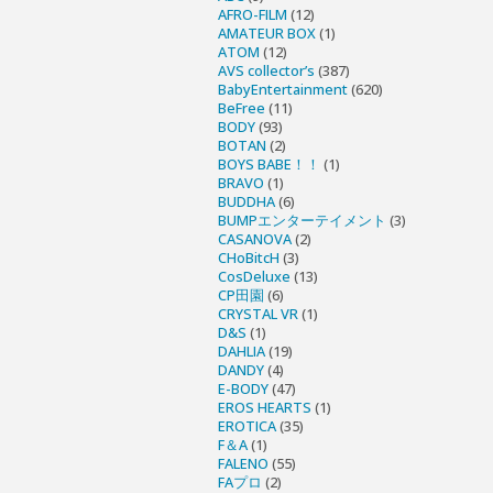
AFRO-FILM
(12)
AMATEUR BOX
(1)
ATOM
(12)
AVS collector’s
(387)
BabyEntertainment
(620)
BeFree
(11)
BODY
(93)
BOTAN
(2)
BOYS BABE！！
(1)
BRAVO
(1)
BUDDHA
(6)
BUMPエンターテイメント
(3)
CASANOVA
(2)
CHoBitcH
(3)
CosDeluxe
(13)
CP田園
(6)
CRYSTAL VR
(1)
D&S
(1)
DAHLIA
(19)
DANDY
(4)
E-BODY
(47)
EROS HEARTS
(1)
EROTICA
(35)
F＆A
(1)
FALENO
(55)
FAプロ
(2)