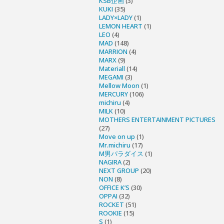
KSB企画
(3)
KUKI
(35)
LADY×LADY
(1)
LEMON HEART
(1)
LEO
(4)
MAD
(148)
MARRION
(4)
MARX
(9)
Materiall
(14)
MEGAMI
(3)
Mellow Moon
(1)
MERCURY
(106)
michiru
(4)
MILK
(10)
MOTHERS ENTERTAINMENT PICTURES
(27)
Move on up
(1)
Mr.michiru
(17)
M男パラダイス
(1)
NAGIRA
(2)
NEXT GROUP
(20)
NON
(8)
OFFICE K’S
(30)
OPPAI
(32)
ROCKET
(51)
ROOKIE
(15)
S
(1)