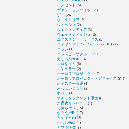
イエロー/HERO
(2)
イノセント
(5)
ヴァンアソシエイツ
(31)
ヴィ
(24)
ヴィクトリア
(2)
ウィッシュ
(2)
ウエストメディア
(3)
ウェットティッシュ
(2)
エクスタシー・ワークス
(5)
エスワン ナンバーワンスタイル
(237)
エッジ
(1)
エムズビデオグループ
(15)
えむっ娘ラボ
(34)
エロタイム
(8)
エンペラー
(2)
オーロラプロジェクト
(2)
オーロラプロジェクト・アネックス
(31)
オイスター海運
(1)
おっぱいデカ美
(2)
オペラ
(1)
オルスタックソフト販売
(6)
お夜食カンパニー
(1)
お持ち帰り
(15)
かぐや姫Pt
(17)
カゲキっch
(2)
かつお物産
(1)
カマタ映像
(3)