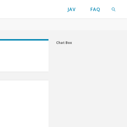
JAV
FAQ
検索
Chat Box