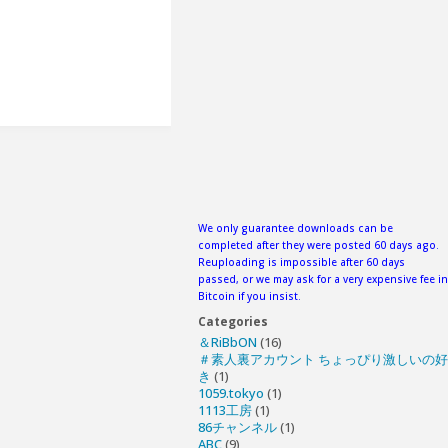
We only guarantee downloads can be
completed after they were posted 60 days ago.
Reuploading is impossible after 60 days
passed, or we may ask for a very expensive fee in
Bitcoin if you insist.
Categories
＆RiBbON
(16)
＃素人裏アカウント ちょっぴり激しいの好
き
(1)
1059.tokyo
(1)
1113工房
(1)
86チャンネル
(1)
ABC
(9)