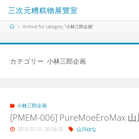
コ
三
次
元
糟
糕
物
展
覽
室
ン
テ
ン
ホ
Archive for category "小林三郎企画"
ツ
ー
へ
ム
ス
キ
ッ
カテゴリー:
小林三郎企画
プ
小林三郎企画
[PMEM-006] PureMoeEroMax
2019-07-21, 20:56:30
山川ゆな