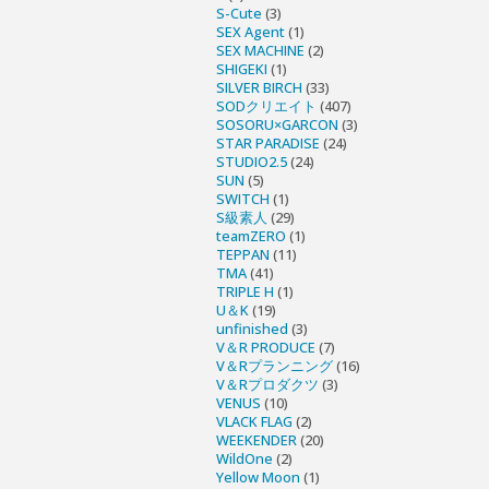
S-Cute
(3)
SEX Agent
(1)
SEX MACHINE
(2)
SHIGEKI
(1)
SILVER BIRCH
(33)
SODクリエイト
(407)
SOSORU×GARCON
(3)
STAR PARADISE
(24)
STUDIO2.5
(24)
SUN
(5)
SWITCH
(1)
S級素人
(29)
teamZERO
(1)
TEPPAN
(11)
TMA
(41)
TRIPLE H
(1)
U＆K
(19)
unfinished
(3)
V＆R PRODUCE
(7)
V＆Rプランニング
(16)
V＆Rプロダクツ
(3)
VENUS
(10)
VLACK FLAG
(2)
WEEKENDER
(20)
WildOne
(2)
Yellow Moon
(1)