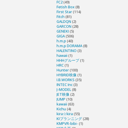
FC2
(49)
Fetish Box
(8)
First Star
(114)
Fitch
(81)
GALDQN
(2)
GARCON
(28)
GENEKI
(5)
GIGA
(506)
h.m.p
(40)
h.m.p DORAMA
(8)
HALENTINO
(3)
hawaii
(1)
HHHグループ
(1)
HRC
(1)
Hunter
(100)
HYBRID映像
(1)
I.B.WORKS
(35)
INTEC Inc
(3)
J-MODEL
(8)
JET映像
(2)
JUMP
(10)
kawaii
(63)
Kichu
(4)
kira☆kira
(55)
KIプランニング
(28)
KMPVR-bibi-
(1)