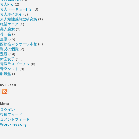
素人Pro
(2)
素人トーキョーH.S.
(3)
素人ホイホイ
(3)
素人娘性感解放研究所
(1)
絶望エロス
(1)
美人魔女
(2)
苺一会
(2)
虎堂
(26)
西新宿マッサージ本舗
(6)
親父の個撮
(2)
豊彦
(54)
赤面女子
(11)
電脳ラスプーチン
(8)
青空ソフト
(4)
麒麟堂
(1)
RSS Feed
Meta
ログイン
投稿フィード
コメントフィード
WordPress.org