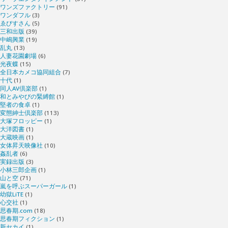
ワンズファクトリー
(91)
ワンダフル
(3)
ゑびすさん
(5)
三和出版
(39)
中嶋興業
(19)
乱丸
(13)
人妻花園劇場
(6)
光夜蝶
(15)
全日本カメコ協同組合
(7)
十代
(1)
同人AV倶楽部
(1)
和とみやびの緊縛館
(1)
堅者の食卓
(1)
変態紳士倶楽部
(113)
大塚フロッピー
(1)
大洋図書
(1)
大蔵映画
(1)
女体昇天映像社
(10)
姦乱者
(6)
実録出版
(3)
小林三郎企画
(1)
山と空
(71)
嵐を呼ぶスーパーガール
(1)
幼獄LiTE
(1)
心交社
(1)
思春期.com
(18)
思春期フィクション
(1)
新セカイ
(1)