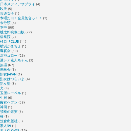
日本メディアサプライ
(4)
映天
(5)
普通女子
(1)
木曜だヨ！全員集合っ！！
(2)
未分類
(4)
本中
(99)
桃太郎映像出版
(22)
椿鳳院
(2)
極ロリCLUB
(11)
横浜かまちょ
(1)
毒宴会
(59)
溜池ゴロー
(26)
激レア素人ちゃん
(3)
無垢
(67)
無敵会
(1)
熟女JAPAN
(1)
熟女はつらいよ
(4)
熟女塾
(3)
犬
(4)
玉屋レーベル
(1)
生貝
(6)
痴女ヘブン
(38)
神回
(1)
禁断の果実
(6)
稀
(1)
笠倉出版社
(3)
素人39
(1)
素人CLOVER
(15)