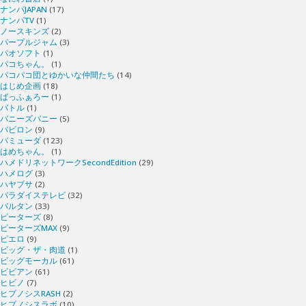
ナンパJAPAN
(17)
ナンパTV
(1)
ノースキンズ
(2)
パープルジャム
(3)
パオソフト
(1)
パコちゃん。
(1)
パコパコ団とゆかいな仲間たち
(14)
はじめ企画
(18)
ばっふぁろー
(1)
バトル
(1)
バニーズバニー
(5)
バビロン
(9)
バミューダ
(123)
はめちゃん。
(1)
ハメドリネットワークSecondEdition
(29)
ハメログ
(3)
ハヤブサ
(2)
パラダイステレビ
(32)
バルタン
(33)
ピーターズ
(8)
ピーターズMAX
(9)
ピエロ
(9)
ビッグ・ザ・肉道
(1)
ビッグモーカル
(61)
ビビアン
(61)
ヒビノ
(7)
ヒプノシスRASH
(2)
ヒプノシスラボ
(10)