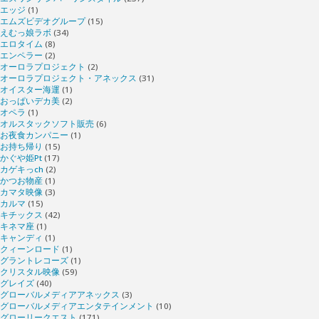
エッジ
(1)
エムズビデオグループ
(15)
えむっ娘ラボ
(34)
エロタイム
(8)
エンペラー
(2)
オーロラプロジェクト
(2)
オーロラプロジェクト・アネックス
(31)
オイスター海運
(1)
おっぱいデカ美
(2)
オペラ
(1)
オルスタックソフト販売
(6)
お夜食カンパニー
(1)
お持ち帰り
(15)
かぐや姫Pt
(17)
カゲキっch
(2)
かつお物産
(1)
カマタ映像
(3)
カルマ
(15)
キチックス
(42)
キネマ座
(1)
キャンディ
(1)
クィーンロード
(1)
グラントレコーズ
(1)
クリスタル映像
(59)
グレイズ
(40)
グローバルメディアアネックス
(3)
グローバルメディアエンタテインメント
(10)
グローリークエスト
(171)