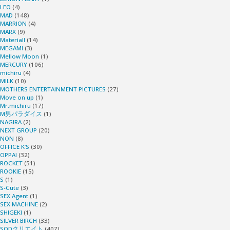
LEO
(4)
MAD
(148)
MARRION
(4)
MARX
(9)
Materiall
(14)
MEGAMI
(3)
Mellow Moon
(1)
MERCURY
(106)
michiru
(4)
MILK
(10)
MOTHERS ENTERTAINMENT PICTURES
(27)
Move on up
(1)
Mr.michiru
(17)
M男パラダイス
(1)
NAGIRA
(2)
NEXT GROUP
(20)
NON
(8)
OFFICE K’S
(30)
OPPAI
(32)
ROCKET
(51)
ROOKIE
(15)
S
(1)
S-Cute
(3)
SEX Agent
(1)
SEX MACHINE
(2)
SHIGEKI
(1)
SILVER BIRCH
(33)
SODクリエイト
(407)