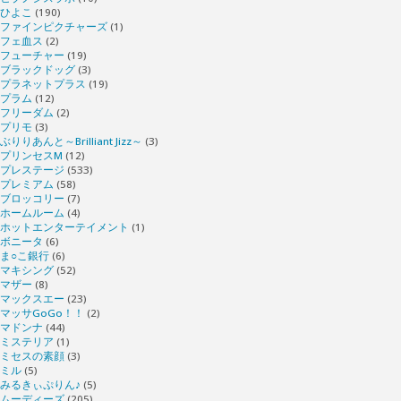
ひよこ
(190)
ファインピクチャーズ
(1)
フェ血ス
(2)
フューチャー
(19)
ブラックドッグ
(3)
プラネットプラス
(19)
プラム
(12)
フリーダム
(2)
プリモ
(3)
ぶりりあんと～Brilliant Jizz～
(3)
プリンセスM
(12)
プレステージ
(533)
プレミアム
(58)
ブロッコリー
(7)
ホームルーム
(4)
ホットエンターテイメント
(1)
ボニータ
(6)
ま○こ銀行
(6)
マキシング
(52)
マザー
(8)
マックスエー
(23)
マッサGoGo！！
(2)
マドンナ
(44)
ミステリア
(1)
ミセスの素顔
(3)
ミル
(5)
みるきぃぷりん♪
(5)
ムーディーズ
(205)