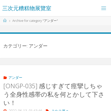
コ
三
次
元
糟
糕
物
展
覽
室
ン
テ
ン
ホ
Archive for category "アンダー"
ツ
ー
へ
ム
ス
キ
ッ
カテゴリー:
アンダー
プ
アンダー
[ONGP-035] 感じすぎて痙攣しちゃ
う全身性感帯の私を何とかして下さ
い！
2022-06-13, 01:43:46
みなみ菜々