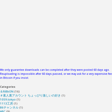
攣
し
ち
ゃ
う
全
身
We only guarantee downloads can be completed after they were posted 60 days ago.
Reuploading is impossible after 60 days passed, or we may ask for a very expensive fee
in Bitcoin if you insist.
性
Categories
感
＆RiBbON
(16)
＃素人裏アカウント ちょっぴり激しいの好き
(1)
1059.tokyo
(1)
帯
1113工房
(1)
86チャンネル
(1)
ABC
(9)