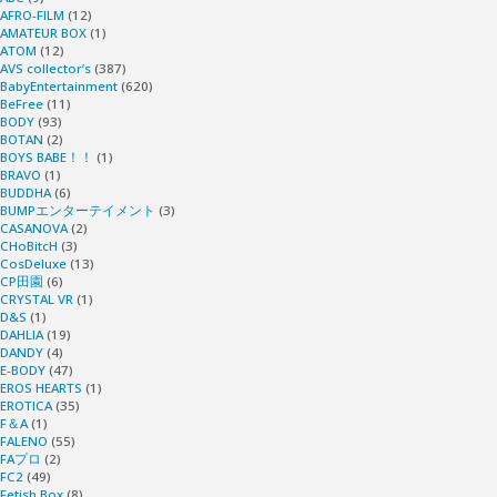
の
AFRO-FILM
(12)
AMATEUR BOX
(1)
私
ATOM
(12)
AVS collector’s
(387)
BabyEntertainment
(620)
を
BeFree
(11)
BODY
(93)
BOTAN
(2)
何
BOYS BABE！！
(1)
BRAVO
(1)
BUDDHA
(6)
と
BUMPエンターテイメント
(3)
CASANOVA
(2)
か
CHoBitcH
(3)
CosDeluxe
(13)
CP田園
(6)
し
CRYSTAL VR
(1)
D&S
(1)
DAHLIA
(19)
て
DANDY
(4)
E-BODY
(47)
下
EROS HEARTS
(1)
EROTICA
(35)
F＆A
(1)
さ
FALENO
(55)
FAプロ
(2)
FC2
(49)
い！"
Fetish Box
(8)