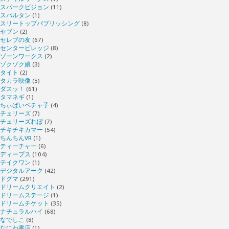
スパークビジョン
(11)
スパルタン
(1)
スリートップパブリッシング
(8)
セブン
(2)
セレブの友
(67)
センタービレッジ
(8)
ゾーンワークス
(2)
ゾクゾク娘
(3)
タイト
(2)
タカラ映像
(5)
ダスッ！
(61)
タマネギ
(1)
ちぃぱいペチャ子
(4)
チェリーズ
(7)
チェリーズれぼ
(7)
チキチキカマー
(54)
ちんちんVR
(1)
ティーチャー
(6)
ディープス
(104)
テイクワン
(1)
デジタルアーク
(42)
ドグマ
(291)
ドリームクリエイト
(2)
ドリームステージ
(1)
ドリームチケット
(35)
ナチュラルハイ
(68)
なでしこ
(8)
なにわ書店
(1)