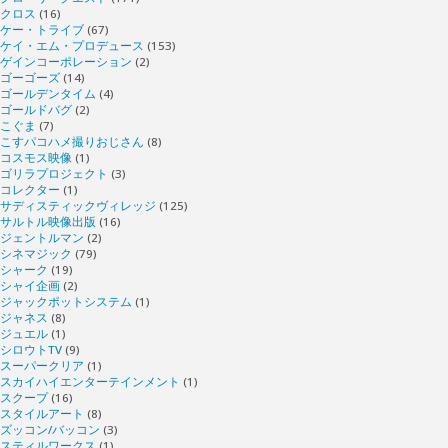
クロス
(16)
ケー・トライブ
(67)
ケイ・エム・プロデュース
(153)
ゲインコーポレーション
(2)
ゴーゴーズ
(14)
ゴールデンタイム
(4)
ゴールドバグ
(2)
こぐま
(7)
こすパコハメ撮りおじさん
(8)
コスモス映像
(1)
ゴリラプロジェクト
(3)
コレクター
(1)
サディスティックヴィレッジ
(125)
サルトル映像出版
(16)
ジェントルマン
(2)
シネマジック
(79)
シャーク
(19)
シャイ企画
(2)
ジャックポットシステム
(1)
ジャネス
(8)
ジュエル
(1)
シロウトTV
(9)
スーパークリア
(1)
スカイハイエンターテインメント
(1)
スクープ
(16)
スタイルアート
(8)
ズッコン/バッコン
(3)
スティルワークス
(1)