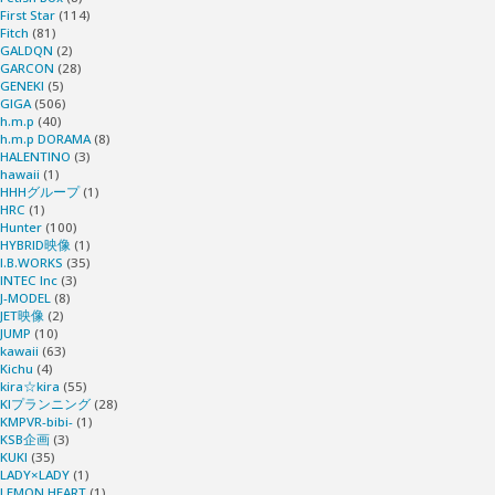
First Star
(114)
Fitch
(81)
GALDQN
(2)
GARCON
(28)
GENEKI
(5)
GIGA
(506)
h.m.p
(40)
h.m.p DORAMA
(8)
HALENTINO
(3)
hawaii
(1)
HHHグループ
(1)
HRC
(1)
Hunter
(100)
HYBRID映像
(1)
I.B.WORKS
(35)
INTEC Inc
(3)
J-MODEL
(8)
JET映像
(2)
JUMP
(10)
kawaii
(63)
Kichu
(4)
kira☆kira
(55)
KIプランニング
(28)
KMPVR-bibi-
(1)
KSB企画
(3)
KUKI
(35)
LADY×LADY
(1)
LEMON HEART
(1)