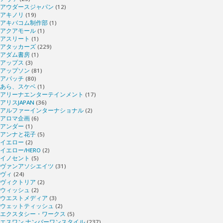
アウダースジャパン
(12)
アキノリ
(19)
アキバコム制作部
(1)
アクアモール
(1)
アスリート
(1)
アタッカーズ
(229)
アダム書房
(1)
アップス
(3)
アップソン
(81)
アパッチ
(80)
あら、スケベ
(1)
アリーナエンターテインメント
(17)
アリスJAPAN
(36)
アルファーインターナショナル
(2)
アロマ企画
(6)
アンダー
(1)
アンナと花子
(5)
イエロー
(2)
イエロー/HERO
(2)
イノセント
(5)
ヴァンアソシエイツ
(31)
ヴィ
(24)
ヴィクトリア
(2)
ウィッシュ
(2)
ウエストメディア
(3)
ウェットティッシュ
(2)
エクスタシー・ワークス
(5)
エスワン ナンバーワンスタイル
(237)