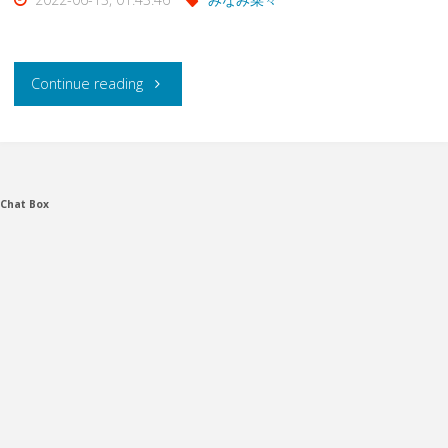
"
Continue reading
[ONGP-
035]
Chat Box
感
じ
す
ぎ
て
痙