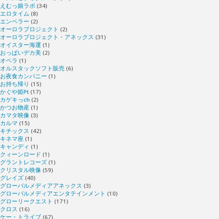
えむっ娘ラボ
(34)
エロタイム
(8)
エンペラー
(2)
オーロラプロジェクト
(2)
オーロラプロジェクト・アネックス
(31)
オイスター海運
(1)
おっぱいデカ美
(2)
オペラ
(1)
オルスタックソフト販売
(6)
お夜食カンパニー
(1)
お持ち帰り
(15)
かぐや姫Pt
(17)
カゲキっch
(2)
かつお物産
(1)
カマタ映像
(3)
カルマ
(15)
キチックス
(42)
キネマ座
(1)
キャンディ
(1)
クィーンロード
(1)
グラントレコーズ
(1)
クリスタル映像
(59)
グレイズ
(40)
グローバルメディアアネックス
(3)
グローバルメディアエンタテインメント
(10)
グローリークエスト
(171)
クロス
(16)
ケー・トライブ
(67)