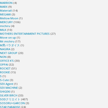
MARRION
(4)
MARX
(9)
Materiall
(14)
MEGAMI
(3)
Mellow Moon
(1)
MERCURY
(106)
michiru
(4)
MILK
(10)
MOTHERS ENTERTAINMENT PICTURES
(27)
Move on up
(1)
Mr.michiru
(17)
M男パラダイス
(1)
NAGIRA
(2)
NEXT GROUP
(20)
NON
(8)
OFFICE K’S
(30)
OPPAI
(32)
ROCKET
(51)
ROOKIE
(15)
S
(1)
S-Cute
(3)
SEX Agent
(1)
SEX MACHINE
(2)
SHIGEKI
(1)
SILVER BIRCH
(33)
SODクリエイト
(407)
SOSORU×GARCON
(3)
STAR PARADISE
(24)