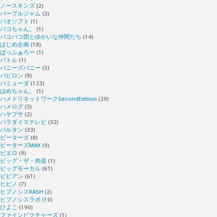
ノースキンズ
(2)
パープルジャム
(3)
パオソフト
(1)
パコちゃん。
(1)
パコパコ団とゆかいな仲間たち
(14)
はじめ企画
(18)
ばっふぁろー
(1)
バトル
(1)
バニーズバニー
(5)
バビロン
(9)
バミューダ
(123)
はめちゃん。
(1)
ハメドリネットワークSecondEdition
(29)
ハメログ
(3)
ハヤブサ
(2)
パラダイステレビ
(32)
バルタン
(33)
ピーターズ
(8)
ピーターズMAX
(9)
ピエロ
(9)
ビッグ・ザ・肉道
(1)
ビッグモーカル
(61)
ビビアン
(61)
ヒビノ
(7)
ヒプノシスRASH
(2)
ヒプノシスラボ
(10)
ひよこ
(190)
ファインピクチャーズ
(1)