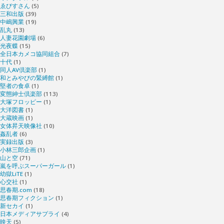
ゑびすさん
(5)
三和出版
(39)
中嶋興業
(19)
乱丸
(13)
人妻花園劇場
(6)
光夜蝶
(15)
全日本カメコ協同組合
(7)
十代
(1)
同人AV倶楽部
(1)
和とみやびの緊縛館
(1)
堅者の食卓
(1)
変態紳士倶楽部
(113)
大塚フロッピー
(1)
大洋図書
(1)
大蔵映画
(1)
女体昇天映像社
(10)
姦乱者
(6)
実録出版
(3)
小林三郎企画
(1)
山と空
(71)
嵐を呼ぶスーパーガール
(1)
幼獄LiTE
(1)
心交社
(1)
思春期.com
(18)
思春期フィクション
(1)
新セカイ
(1)
日本メディアサプライ
(4)
映天
(5)