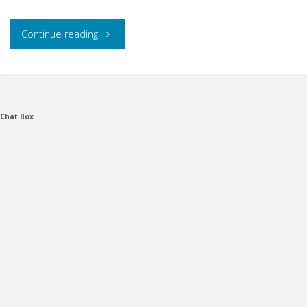
"
Continue reading
[LEYO-
003]
Chat Box
百
合
乙
女
～
つ
る