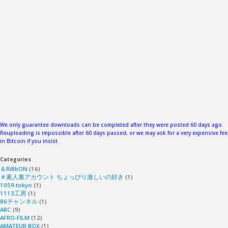
つ
る
乙
女
の
イ
We only guarantee downloads can be completed after they were posted 60 days ago.
Reuploading is impossible after 60 days passed, or we may ask for a very expensive fee
in Bitcoin if you insist.
ケ
Categories
ナ
＆RiBbON
(16)
＃素人裏アカウント ちょっぴり激しいの好き
(1)
1059.tokyo
(1)
イ
1113工房
(1)
86チャンネル
(1)
ABC
(9)
あ
AFRO-FILM
(12)
AMATEUR BOX
(1)