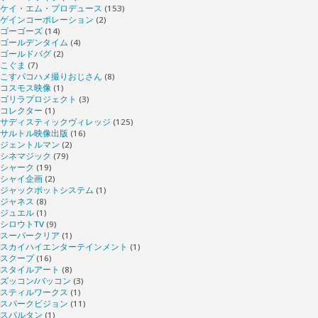
ケイ・エム・プロデュース
(153)
ゲインコーポレーション
(2)
ゴーゴーズ
(14)
ゴールデンタイム
(4)
ゴールドバグ
(2)
こぐま
(7)
こすパコハメ撮りおじさん
(8)
コスモス映像
(1)
ゴリラプロジェクト
(3)
コレクター
(1)
サディスティックヴィレッジ
(125)
サルトル映像出版
(16)
ジェントルマン
(2)
シネマジック
(79)
シャーク
(19)
シャイ企画
(2)
ジャックポットシステム
(1)
ジャネス
(8)
ジュエル
(1)
シロウトTV
(9)
スーパークリア
(1)
スカイハイエンターテインメント
(1)
スクープ
(16)
スタイルアート
(8)
ズッコン/バッコン
(3)
スティルワークス
(1)
スパークビジョン
(11)
スパルタン
(1)