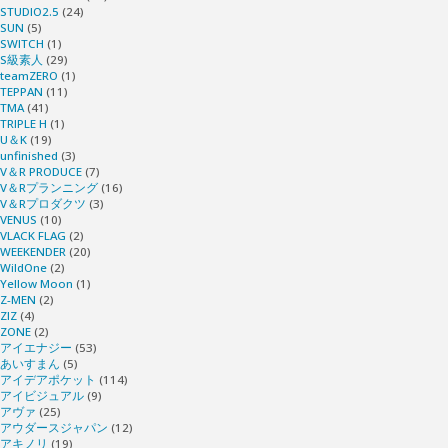
STUDIO2.5
(24)
SUN
(5)
SWITCH
(1)
S級素人
(29)
teamZERO
(1)
TEPPAN
(11)
TMA
(41)
TRIPLE H
(1)
U＆K
(19)
unfinished
(3)
V＆R PRODUCE
(7)
V＆Rプランニング
(16)
V＆Rプロダクツ
(3)
VENUS
(10)
VLACK FLAG
(2)
WEEKENDER
(20)
WildOne
(2)
Yellow Moon
(1)
Z-MEN
(2)
ZIZ
(4)
ZONE
(2)
アイエナジー
(53)
あいすまん
(5)
アイデアポケット
(114)
アイビジュアル
(9)
アヴァ
(25)
アウダースジャパン
(12)
アキノリ
(19)