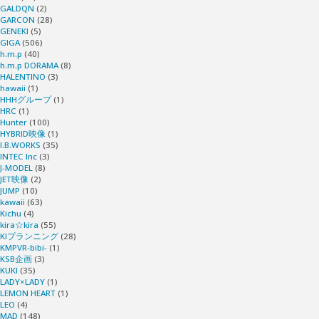
GALDQN
(2)
GARCON
(28)
GENEKI
(5)
GIGA
(506)
h.m.p
(40)
h.m.p DORAMA
(8)
HALENTINO
(3)
hawaii
(1)
HHHグループ
(1)
HRC
(1)
Hunter
(100)
HYBRID映像
(1)
I.B.WORKS
(35)
INTEC Inc
(3)
J-MODEL
(8)
JET映像
(2)
JUMP
(10)
kawaii
(63)
Kichu
(4)
kira☆kira
(55)
KIプランニング
(28)
KMPVR-bibi-
(1)
KSB企画
(3)
KUKI
(35)
LADY×LADY
(1)
LEMON HEART
(1)
LEO
(4)
MAD
(148)