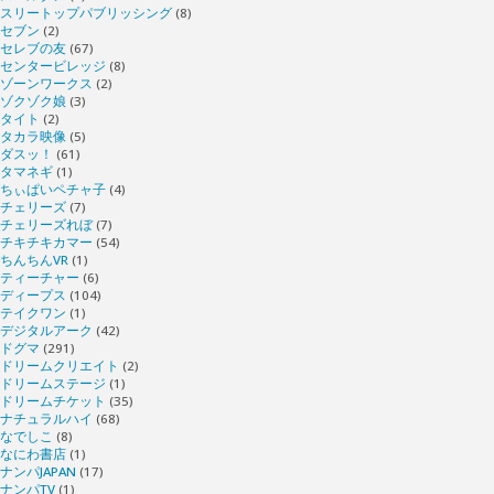
スリートップパブリッシング
(8)
セブン
(2)
セレブの友
(67)
センタービレッジ
(8)
ゾーンワークス
(2)
ゾクゾク娘
(3)
タイト
(2)
タカラ映像
(5)
ダスッ！
(61)
タマネギ
(1)
ちぃぱいペチャ子
(4)
チェリーズ
(7)
チェリーズれぼ
(7)
チキチキカマー
(54)
ちんちんVR
(1)
ティーチャー
(6)
ディープス
(104)
テイクワン
(1)
デジタルアーク
(42)
ドグマ
(291)
ドリームクリエイト
(2)
ドリームステージ
(1)
ドリームチケット
(35)
ナチュラルハイ
(68)
なでしこ
(8)
なにわ書店
(1)
ナンパJAPAN
(17)
ナンパTV
(1)