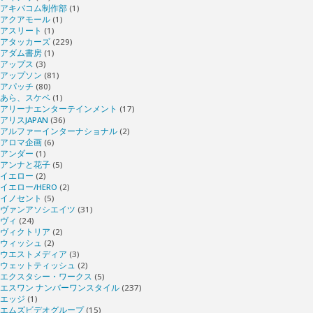
アキバコム制作部
(1)
アクアモール
(1)
アスリート
(1)
アタッカーズ
(229)
アダム書房
(1)
アップス
(3)
アップソン
(81)
アパッチ
(80)
あら、スケベ
(1)
アリーナエンターテインメント
(17)
アリスJAPAN
(36)
アルファーインターナショナル
(2)
アロマ企画
(6)
アンダー
(1)
アンナと花子
(5)
イエロー
(2)
イエロー/HERO
(2)
イノセント
(5)
ヴァンアソシエイツ
(31)
ヴィ
(24)
ヴィクトリア
(2)
ウィッシュ
(2)
ウエストメディア
(3)
ウェットティッシュ
(2)
エクスタシー・ワークス
(5)
エスワン ナンバーワンスタイル
(237)
エッジ
(1)
エムズビデオグループ
(15)