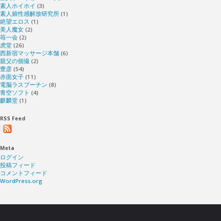
素人ホイホイ
(3)
素人娘性感解放研究所
(1)
絶望エロス
(1)
美人魔女
(2)
苺一会
(2)
虎堂
(26)
西新宿マッサージ本舗
(6)
親父の個撮
(2)
豊彦
(54)
赤面女子
(11)
電脳ラスプーチン
(8)
青空ソフト
(4)
麒麟堂
(1)
RSS Feed
Meta
ログイン
投稿フィード
コメントフィード
WordPress.org