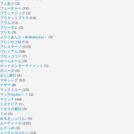
フェ血ス
(2)
フューチャー
(19)
ブラックドッグ
(3)
プラネットプラス
(19)
プラム
(12)
フリーダム
(2)
プリモ
(3)
ぶりりあんと～Brilliant Jizz～
(3)
プリンセスM
(12)
プレステージ
(533)
プレミアム
(58)
ブロッコリー
(7)
ホームルーム
(4)
ホットエンターテイメント
(1)
ボニータ
(6)
ま○こ銀行
(6)
マキシング
(52)
マザー
(8)
マックスエー
(23)
マッサGoGo！！
(2)
マドンナ
(44)
ミステリア
(1)
ミセスの素顔
(3)
ミル
(5)
みるきぃぷりん♪
(5)
ムーディーズ
(205)
ムラっch
(2)
メーテルホルモン
(24)