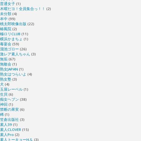
普通女子
(1)
木曜だヨ！全員集合っ！！
(2)
未分類
(4)
本中
(99)
桃太郎映像出版
(22)
椿鳳院
(2)
極ロリCLUB
(11)
横浜かまちょ
(1)
毒宴会
(59)
溜池ゴロー
(26)
激レア素人ちゃん
(3)
無垢
(67)
無敵会
(1)
熟女JAPAN
(1)
熟女はつらいよ
(4)
熟女塾
(3)
犬
(4)
玉屋レーベル
(1)
生貝
(6)
痴女ヘブン
(38)
神回
(1)
禁断の果実
(6)
稀
(1)
笠倉出版社
(3)
素人39
(1)
素人CLOVER
(15)
素人Pro
(2)
素人トーキョーH.S.
(3)