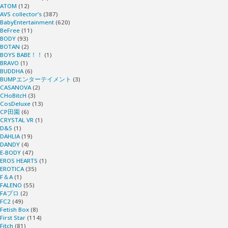
そ
ATOM
(12)
AVS collector’s
(387)
BabyEntertainment
(620)
び
BeFree
(11)
BODY
(93)
BOTAN
(2)
～
BOYS BABE！！
(1)
BRAVO
(1)
BUDDHA
(6)
Vol.3"
BUMPエンターテイメント
(3)
CASANOVA
(2)
CHoBitcH
(3)
CosDeluxe
(13)
CP田園
(6)
CRYSTAL VR
(1)
D&S
(1)
DAHLIA
(19)
DANDY
(4)
E-BODY
(47)
EROS HEARTS
(1)
EROTICA
(35)
F＆A
(1)
FALENO
(55)
FAプロ
(2)
FC2
(49)
Fetish Box
(8)
First Star
(114)
Fitch
(81)