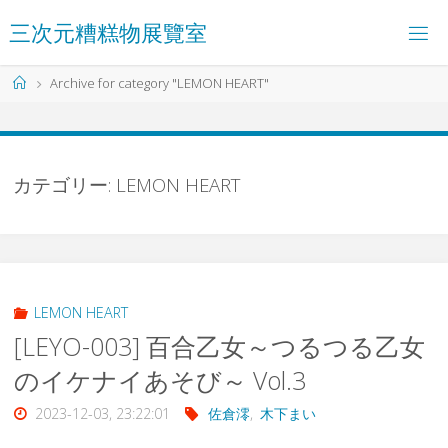
コ
三
次
元
糟
糕
物
展
覽
室
ン
テ
ン
ホ
Archive for category "LEMON HEART"
ツ
ー
へ
ム
ス
キ
ッ
カテゴリー:
LEMON HEART
プ
LEMON HEART
[LEYO-003] 百合乙女～つるつる乙女
のイケナイあそび～ Vol.3
2023-12-03, 23:22:01
佐倉澪
,
木下まい