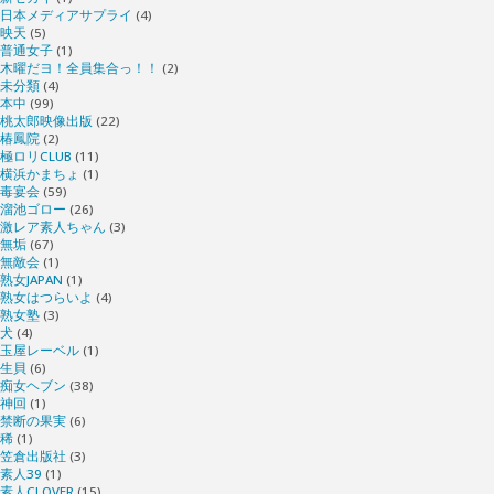
日本メディアサプライ
(4)
映天
(5)
普通女子
(1)
木曜だヨ！全員集合っ！！
(2)
未分類
(4)
本中
(99)
桃太郎映像出版
(22)
椿鳳院
(2)
極ロリCLUB
(11)
横浜かまちょ
(1)
毒宴会
(59)
溜池ゴロー
(26)
激レア素人ちゃん
(3)
無垢
(67)
無敵会
(1)
熟女JAPAN
(1)
熟女はつらいよ
(4)
熟女塾
(3)
犬
(4)
玉屋レーベル
(1)
生貝
(6)
痴女ヘブン
(38)
神回
(1)
禁断の果実
(6)
稀
(1)
笠倉出版社
(3)
素人39
(1)
素人CLOVER
(15)