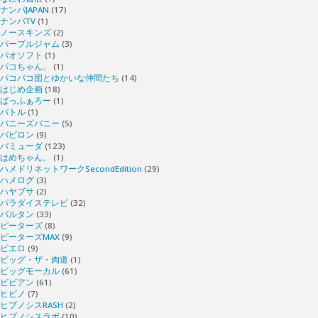
ナンパJAPAN
(17)
ナンパTV
(1)
ノースキンズ
(2)
パープルジャム
(3)
パオソフト
(1)
パコちゃん。
(1)
パコパコ団とゆかいな仲間たち
(14)
はじめ企画
(18)
ばっふぁろー
(1)
バトル
(1)
バニーズバニー
(5)
バビロン
(9)
バミューダ
(123)
はめちゃん。
(1)
ハメドリネットワークSecondEdition
(29)
ハメログ
(3)
ハヤブサ
(2)
パラダイステレビ
(32)
バルタン
(33)
ピーターズ
(8)
ピーターズMAX
(9)
ピエロ
(9)
ビッグ・ザ・肉道
(1)
ビッグモーカル
(61)
ビビアン
(61)
ヒビノ
(7)
ヒプノシスRASH
(2)
ヒプノシスラボ
(10)