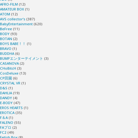
完
AFRO-FILM
(12)
AMATEUR BOX
(1)
全
ATOM
(12)
AVS collector’s
(387)
BabyEntertainment
(620)
ヌ
BeFree
(11)
BODY
(93)
BOTAN
(2)
キ
BOYS BABE！！
(1)
BRAVO
(1)
BUDDHA
(6)
ビ
BUMPエンターテイメント
(3)
CASANOVA
(2)
デ
CHoBitcH
(3)
CosDeluxe
(13)
CP田園
(6)
オ!!
CRYSTAL VR
(1)
D&S
(1)
DAHLIA
(19)
い
DANDY
(4)
E-BODY
(47)
っ
EROS HEARTS
(1)
EROTICA
(35)
F＆A
(1)
ぱ
FALENO
(55)
FAプロ
(2)
FC2
(49)
い
Fetish Box
(8)