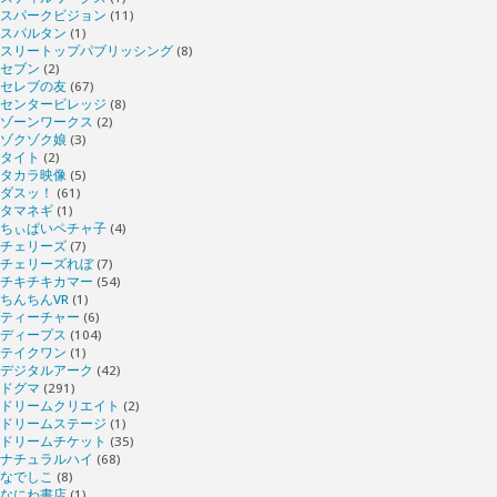
スパークビジョン
(11)
スパルタン
(1)
スリートップパブリッシング
(8)
セブン
(2)
セレブの友
(67)
センタービレッジ
(8)
ゾーンワークス
(2)
ゾクゾク娘
(3)
タイト
(2)
タカラ映像
(5)
ダスッ！
(61)
タマネギ
(1)
ちぃぱいペチャ子
(4)
チェリーズ
(7)
チェリーズれぼ
(7)
チキチキカマー
(54)
ちんちんVR
(1)
ティーチャー
(6)
ディープス
(104)
テイクワン
(1)
デジタルアーク
(42)
ドグマ
(291)
ドリームクリエイト
(2)
ドリームステージ
(1)
ドリームチケット
(35)
ナチュラルハイ
(68)
なでしこ
(8)
なにわ書店
(1)