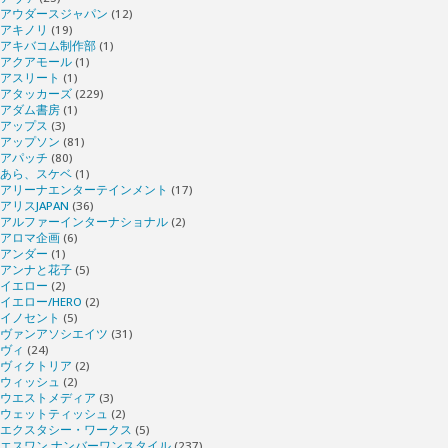
アウダースジャパン
(12)
アキノリ
(19)
アキバコム制作部
(1)
アクアモール
(1)
アスリート
(1)
アタッカーズ
(229)
アダム書房
(1)
アップス
(3)
アップソン
(81)
アパッチ
(80)
あら、スケベ
(1)
アリーナエンターテインメント
(17)
アリスJAPAN
(36)
アルファーインターナショナル
(2)
アロマ企画
(6)
アンダー
(1)
アンナと花子
(5)
イエロー
(2)
イエロー/HERO
(2)
イノセント
(5)
ヴァンアソシエイツ
(31)
ヴィ
(24)
ヴィクトリア
(2)
ウィッシュ
(2)
ウエストメディア
(3)
ウェットティッシュ
(2)
エクスタシー・ワークス
(5)
エスワン ナンバーワンスタイル
(237)