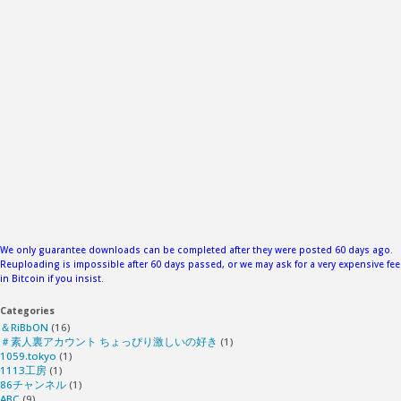
集
中
し
徹
底
し
た
We only guarantee downloads can be completed after they were posted 60 days ago.
Reuploading is impossible after 60 days passed, or we may ask for a very expensive fee
in Bitcoin if you insist.
究
Categories
極
＆RiBbON
(16)
＃素人裏アカウント ちょっぴり激しいの好き
(1)
1059.tokyo
(1)
の
1113工房
(1)
86チャンネル
(1)
ABC
(9)