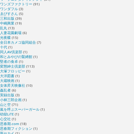
ワンズファクトリー
(91)
ワンダフル
(3)
ゑびすさん
(5)
三和出版
(39)
中嶋興業
(19)
乱丸
(13)
人妻花園劇場
(6)
光夜蝶
(15)
全日本カメコ協同組合
(7)
十代
(1)
同人AV倶楽部
(1)
和とみやびの緊縛館
(1)
堅者の食卓
(1)
変態紳士倶楽部
(113)
大塚フロッピー
(1)
大洋図書
(1)
大蔵映画
(1)
女体昇天映像社
(10)
姦乱者
(6)
実録出版
(3)
小林三郎企画
(1)
山と空
(71)
嵐を呼ぶスーパーガール
(1)
幼獄LiTE
(1)
心交社
(1)
思春期.com
(18)
思春期フィクション
(1)
新セカイ
(1)