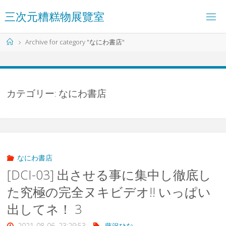
コ
三
次
元
糟
糕
物
展
覽
室
ン
テ
ン
ホ
Archive for category "なにわ書店"
ツ
ー
へ
ム
ス
キ
ッ
カテゴリー:
なにわ書店
プ
なにわ書店
[DCI-03] 出させる事に集中し徹底し
た究極の完全ヌキビデオ!! いっぱい
出してネ！ 3
2021-08-06, 23:29:53
藤沢ひな