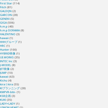
First Star
(114)
出
Fitch
(81)
GALDQN
(2)
GARCON
(28)
し
GENEKI
(5)
GIGA
(506)
h.m.p
(40)
て
h.m.p DORAMA
(8)
HALENTINO
(3)
ネ！
hawaii
(1)
HHHグループ
(1)
HRC
(1)
3"
Hunter
(100)
HYBRID映像
(1)
I.B.WORKS
(35)
INTEC Inc
(3)
J-MODEL
(8)
JET映像
(2)
JUMP
(10)
kawaii
(63)
Kichu
(4)
kira☆kira
(55)
KIプランニング
(28)
KMPVR-bibi-
(1)
KSB企画
(3)
KUKI
(35)
LADY×LADY
(1)
LEMON HEART
(1)