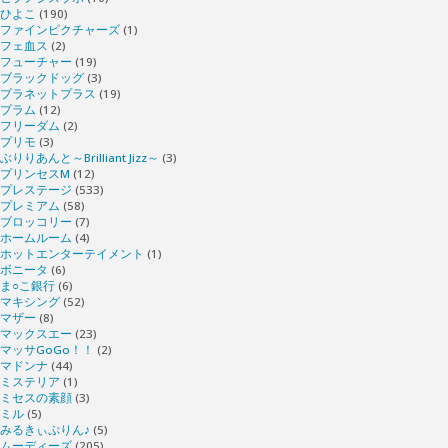
ひよこ
(190)
ファインピクチャーズ
(1)
フェ血ス
(2)
フューチャー
(19)
ブラックドッグ
(3)
プラネットプラス
(19)
プラム
(12)
フリーダム
(2)
プリモ
(3)
ぶりりあんと～Brilliant Jizz～
(3)
プリンセスM
(12)
プレステージ
(533)
プレミアム
(58)
ブロッコリー
(7)
ホームルーム
(4)
ホットエンターテイメント
(1)
ボニータ
(6)
ま○こ銀行
(6)
マキシング
(52)
マザー
(8)
マックスエー
(23)
マッサGoGo！！
(2)
マドンナ
(44)
ミステリア
(1)
ミセスの素顔
(3)
ミル
(5)
みるきぃぷりん♪
(5)
ムーディーズ
(205)