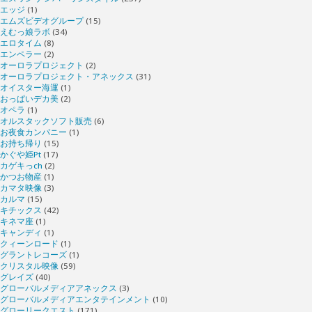
エッジ
(1)
エムズビデオグループ
(15)
えむっ娘ラボ
(34)
エロタイム
(8)
エンペラー
(2)
オーロラプロジェクト
(2)
オーロラプロジェクト・アネックス
(31)
オイスター海運
(1)
おっぱいデカ美
(2)
オペラ
(1)
オルスタックソフト販売
(6)
お夜食カンパニー
(1)
お持ち帰り
(15)
かぐや姫Pt
(17)
カゲキっch
(2)
かつお物産
(1)
カマタ映像
(3)
カルマ
(15)
キチックス
(42)
キネマ座
(1)
キャンディ
(1)
クィーンロード
(1)
グラントレコーズ
(1)
クリスタル映像
(59)
グレイズ
(40)
グローバルメディアアネックス
(3)
グローバルメディアエンタテインメント
(10)
グローリークエスト
(171)