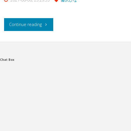
"
Continue reading
[DCI-
03]
Chat Box
出
さ
せ
る
事
に