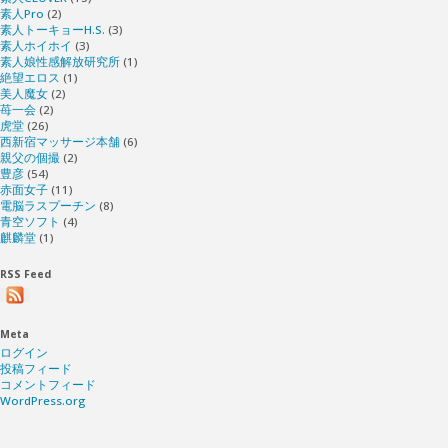
素人Pro
(2)
素人トーキョーH.S.
(3)
素人ホイホイ
(3)
素人娘性感解放研究所
(1)
絶望エロス
(1)
美人魔女
(2)
苺一会
(2)
虎堂
(26)
西新宿マッサージ本舗
(6)
親父の個撮
(2)
豊彦
(54)
赤面女子
(11)
電脳ラスプーチン
(8)
青空ソフト
(4)
麒麟堂
(1)
RSS Feed
Meta
ログイン
投稿フィード
コメントフィード
WordPress.org