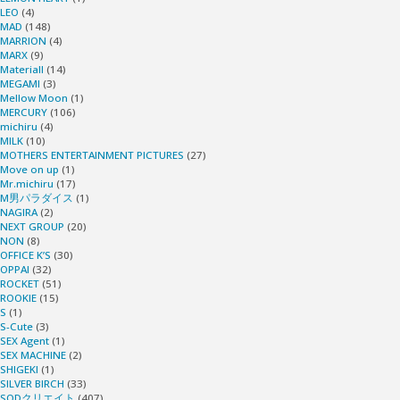
LEO
(4)
MAD
(148)
MARRION
(4)
MARX
(9)
Materiall
(14)
MEGAMI
(3)
Mellow Moon
(1)
MERCURY
(106)
michiru
(4)
MILK
(10)
MOTHERS ENTERTAINMENT PICTURES
(27)
Move on up
(1)
Mr.michiru
(17)
M男パラダイス
(1)
NAGIRA
(2)
NEXT GROUP
(20)
NON
(8)
OFFICE K’S
(30)
OPPAI
(32)
ROCKET
(51)
ROOKIE
(15)
S
(1)
S-Cute
(3)
SEX Agent
(1)
SEX MACHINE
(2)
SHIGEKI
(1)
SILVER BIRCH
(33)
SODクリエイト
(407)