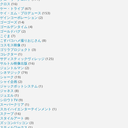
クロス
(16)
ケー・トライブ
(67)
ケイ・エム・プロデュース
(153)
ゲインコーポレーション
(2)
ゴーゴーズ
(14)
ゴールデンタイム
(4)
ゴールドバグ
(2)
こぐま
(7)
こすパコハメ撮りおじさん
(8)
コスモス映像
(1)
ゴリラプロジェクト
(3)
コレクター
(1)
サディスティックヴィレッジ
(125)
サルトル映像出版
(16)
ジェントルマン
(2)
シネマジック
(79)
シャーク
(19)
シャイ企画
(2)
ジャックポットシステム
(1)
ジャネス
(8)
ジュエル
(1)
シロウトTV
(9)
スーパークリア
(1)
スカイハイエンターテインメント
(1)
スクープ
(16)
スタイルアート
(8)
ズッコン/バッコン
(3)
スティルワークス
(1)