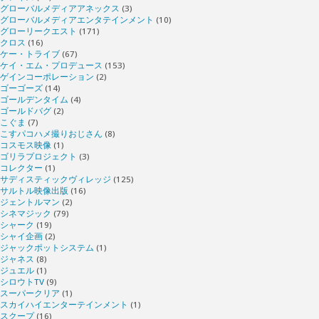
グローバルメディアアネックス
(3)
グローバルメディアエンタテインメント
(10)
グローリークエスト
(171)
クロス
(16)
ケー・トライブ
(67)
ケイ・エム・プロデュース
(153)
ゲインコーポレーション
(2)
ゴーゴーズ
(14)
ゴールデンタイム
(4)
ゴールドバグ
(2)
こぐま
(7)
こすパコハメ撮りおじさん
(8)
コスモス映像
(1)
ゴリラプロジェクト
(3)
コレクター
(1)
サディスティックヴィレッジ
(125)
サルトル映像出版
(16)
ジェントルマン
(2)
シネマジック
(79)
シャーク
(19)
シャイ企画
(2)
ジャックポットシステム
(1)
ジャネス
(8)
ジュエル
(1)
シロウトTV
(9)
スーパークリア
(1)
スカイハイエンターテインメント
(1)
スクープ
(16)