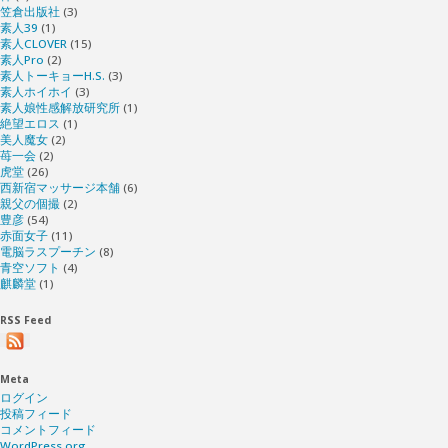
笠倉出版社
(3)
素人39
(1)
素人CLOVER
(15)
素人Pro
(2)
素人トーキョーH.S.
(3)
素人ホイホイ
(3)
素人娘性感解放研究所
(1)
絶望エロス
(1)
美人魔女
(2)
苺一会
(2)
虎堂
(26)
西新宿マッサージ本舗
(6)
親父の個撮
(2)
豊彦
(54)
赤面女子
(11)
電脳ラスプーチン
(8)
青空ソフト
(4)
麒麟堂
(1)
RSS Feed
Meta
ログイン
投稿フィード
コメントフィード
WordPress.org