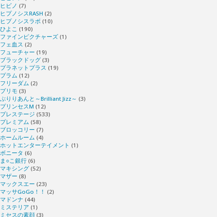
ヒビノ
(7)
ヒプノシスRASH
(2)
ヒプノシスラボ
(10)
ひよこ
(190)
ファインピクチャーズ
(1)
フェ血ス
(2)
フューチャー
(19)
ブラックドッグ
(3)
プラネットプラス
(19)
プラム
(12)
フリーダム
(2)
プリモ
(3)
ぶりりあんと～Brilliant Jizz～
(3)
プリンセスM
(12)
プレステージ
(533)
プレミアム
(58)
ブロッコリー
(7)
ホームルーム
(4)
ホットエンターテイメント
(1)
ボニータ
(6)
ま○こ銀行
(6)
マキシング
(52)
マザー
(8)
マックスエー
(23)
マッサGoGo！！
(2)
マドンナ
(44)
ミステリア
(1)
ミセスの素顔
(3)