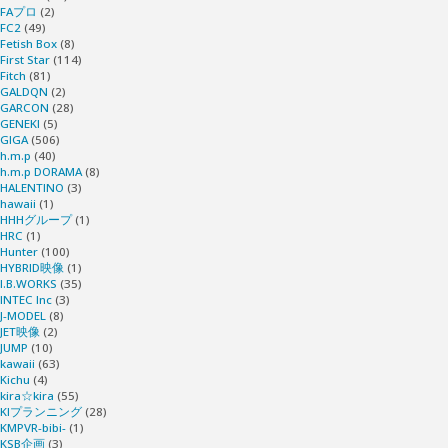
FAプロ
(2)
FC2
(49)
Fetish Box
(8)
First Star
(114)
Fitch
(81)
GALDQN
(2)
GARCON
(28)
GENEKI
(5)
GIGA
(506)
h.m.p
(40)
h.m.p DORAMA
(8)
HALENTINO
(3)
hawaii
(1)
HHHグループ
(1)
HRC
(1)
Hunter
(100)
HYBRID映像
(1)
I.B.WORKS
(35)
INTEC Inc
(3)
J-MODEL
(8)
JET映像
(2)
JUMP
(10)
kawaii
(63)
Kichu
(4)
kira☆kira
(55)
KIプランニング
(28)
KMPVR-bibi-
(1)
KSB企画
(3)