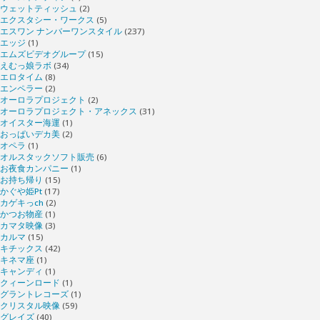
ウェットティッシュ
(2)
エクスタシー・ワークス
(5)
エスワン ナンバーワンスタイル
(237)
エッジ
(1)
エムズビデオグループ
(15)
えむっ娘ラボ
(34)
エロタイム
(8)
エンペラー
(2)
オーロラプロジェクト
(2)
オーロラプロジェクト・アネックス
(31)
オイスター海運
(1)
おっぱいデカ美
(2)
オペラ
(1)
オルスタックソフト販売
(6)
お夜食カンパニー
(1)
お持ち帰り
(15)
かぐや姫Pt
(17)
カゲキっch
(2)
かつお物産
(1)
カマタ映像
(3)
カルマ
(15)
キチックス
(42)
キネマ座
(1)
キャンディ
(1)
クィーンロード
(1)
グラントレコーズ
(1)
クリスタル映像
(59)
グレイズ
(40)