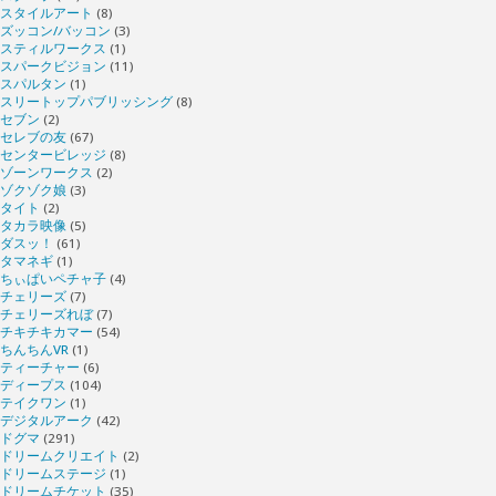
スタイルアート
(8)
ズッコン/バッコン
(3)
スティルワークス
(1)
スパークビジョン
(11)
スパルタン
(1)
スリートップパブリッシング
(8)
セブン
(2)
セレブの友
(67)
センタービレッジ
(8)
ゾーンワークス
(2)
ゾクゾク娘
(3)
タイト
(2)
タカラ映像
(5)
ダスッ！
(61)
タマネギ
(1)
ちぃぱいペチャ子
(4)
チェリーズ
(7)
チェリーズれぼ
(7)
チキチキカマー
(54)
ちんちんVR
(1)
ティーチャー
(6)
ディープス
(104)
テイクワン
(1)
デジタルアーク
(42)
ドグマ
(291)
ドリームクリエイト
(2)
ドリームステージ
(1)
ドリームチケット
(35)