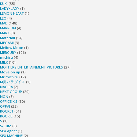
KUKI
(35)
LADY×LADY
(1)
LEMON HEART
(1)
LEO
(4)
MAD
(148)
MARRION
(4)
MARX
(9)
Materiall
(14)
MEGAMI
(3)
Mellow Moon
(1)
MERCURY
(106)
michiru
(4)
MILK
(10)
MOTHERS ENTERTAINMENT PICTURES
(27)
Move on up
(1)
Mr.michiru
(17)
M男パラダイス
(1)
NAGIRA
(2)
NEXT GROUP
(20)
NON
(8)
OFFICE K’S
(30)
OPPAI
(32)
ROCKET
(51)
ROOKIE
(15)
S
(1)
S-Cute
(3)
SEX Agent
(1)
SEX MACHINE
(2)