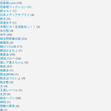
思春期.com
(18)
思春期フィクション
(1)
新セカイ
(1)
日本メディアサプライ
(4)
映天
(5)
普通女子
(1)
木曜だヨ！全員集合っ！！
(2)
未分類
(4)
本中
(99)
桃太郎映像出版
(22)
椿鳳院
(2)
極ロリCLUB
(11)
横浜かまちょ
(1)
毒宴会
(59)
溜池ゴロー
(26)
激レア素人ちゃん
(3)
無垢
(67)
無敵会
(1)
熟女JAPAN
(1)
熟女はつらいよ
(4)
熟女塾
(3)
犬
(4)
玉屋レーベル
(1)
生貝
(6)
痴女ヘブン
(38)
神回
(1)
禁断の果実
(6)
稀
(1)