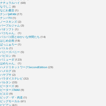
ナチュラルハイ
(68)
なでしこ
(8)
なにわ書店
(1)
ナンパJAPAN
(17)
ナンパTV
(1)
ノースキンズ
(2)
パープルジャム
(3)
パオソフト
(1)
パコちゃん。
(1)
パコパコ団とゆかいな仲間たち
(14)
はじめ企画
(18)
ばっふぁろー
(1)
バトル
(1)
バニーズバニー
(5)
バビロン
(9)
バミューダ
(123)
はめちゃん。
(1)
ハメドリネットワークSecondEdition
(29)
ハメログ
(3)
ハヤブサ
(2)
パラダイステレビ
(32)
バルタン
(33)
ピーターズ
(8)
ピーターズMAX
(9)
ピエロ
(9)
ビッグ・ザ・肉道
(1)
ビッグモーカル
(61)
ビビアン
(61)