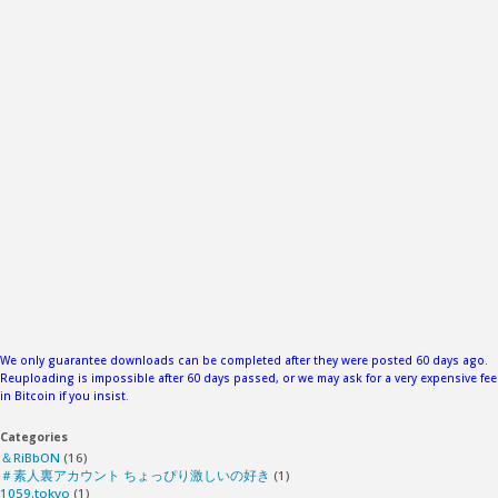
We only guarantee downloads can be completed after they were posted 60 days ago.
Reuploading is impossible after 60 days passed, or we may ask for a very expensive fee
in Bitcoin if you insist.
Categories
＆RiBbON
(16)
＃素人裏アカウント ちょっぴり激しいの好き
(1)
1059.tokyo
(1)