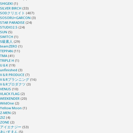
SHIGEKI
(1)
SILVER BIRCH
(33)
SODクリエイト
(407)
SOSORU×GARCON
(3)
STAR PARADISE
(24)
STUDIO2.5
(24)
SUN
(5)
SWITCH
(1)
S級素人
(29)
teamZERO
(1)
TEPPAN
(11)
TMA
(41)
TRIPLE H
(1)
U＆K
(19)
unfinished
(3)
V＆R PRODUCE
(7)
V＆Rプランニング
(16)
V＆Rプロダクツ
(3)
VENUS
(10)
VLACK FLAG
(2)
WEEKENDER
(20)
WildOne
(2)
Yellow Moon
(1)
Z-MEN
(2)
ZIZ
(4)
ZONE
(2)
アイエナジー
(53)
あいすまん
(5)