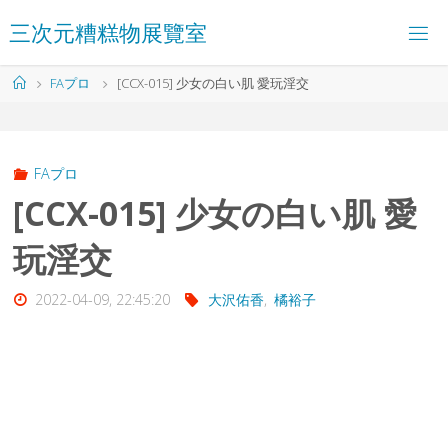
コ
三
次
元
糟
糕
物
展
覽
室
ン
テ
ン
ホ
FAプロ
[CCX-015] 少女の白い肌 愛玩淫交
ツ
ー
へ
ム
ス
キ
ッ
FAプロ
プ
[CCX-015] 少女の白い肌 愛
玩淫交
2022-04-09, 22:45:20
大沢佑香
,
橘裕子