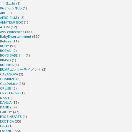
1113工房
(1)
86チャンネル
(1)
ABC
(9)
AFRO-FILM
(12)
AMATEUR BOX
(1)
ATOM
(12)
AVS collector’s
(387)
BabyEntertainment
(620)
BeFree
(11)
BODY
(93)
BOTAN
(2)
BOYS BABE！！
(1)
BRAVO
(1)
BUDDHA
(6)
BUMPエンターテイメント
(3)
CASANOVA
(2)
CHoBitcH
(3)
CosDeluxe
(13)
CP田園
(6)
CRYSTAL VR
(1)
D&S
(1)
DAHLIA
(19)
DANDY
(4)
E-BODY
(47)
EROS HEARTS
(1)
EROTICA
(35)
F＆A
(1)
FALENO
(55)