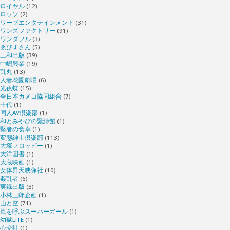
ロイヤル
(12)
ロッソ
(2)
ワープエンタテインメント
(31)
ワンズファクトリー
(91)
ワンダフル
(3)
ゑびすさん
(5)
三和出版
(39)
中嶋興業
(19)
乱丸
(13)
人妻花園劇場
(6)
光夜蝶
(15)
全日本カメコ協同組合
(7)
十代
(1)
同人AV倶楽部
(1)
和とみやびの緊縛館
(1)
堅者の食卓
(1)
変態紳士倶楽部
(113)
大塚フロッピー
(1)
大洋図書
(1)
大蔵映画
(1)
女体昇天映像社
(10)
姦乱者
(6)
実録出版
(3)
小林三郎企画
(1)
山と空
(71)
嵐を呼ぶスーパーガール
(1)
幼獄LiTE
(1)
心交社
(1)