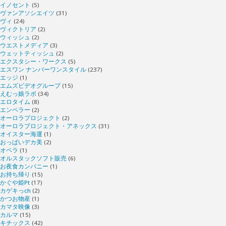
イノセント
(5)
ヴァンアソシエイツ
(31)
ヴィ
(24)
ヴィクトリア
(2)
ウィッシュ
(2)
ウエストメディア
(3)
ウェットティッシュ
(2)
エクスタシー・ワークス
(5)
エスワン ナンバーワンスタイル
(237)
エッジ
(1)
エムズビデオグループ
(15)
えむっ娘ラボ
(34)
エロタイム
(8)
エンペラー
(2)
オーロラプロジェクト
(2)
オーロラプロジェクト・アネックス
(31)
オイスター海運
(1)
おっぱいデカ美
(2)
オペラ
(1)
オルスタックソフト販売
(6)
お夜食カンパニー
(1)
お持ち帰り
(15)
かぐや姫Pt
(17)
カゲキっch
(2)
かつお物産
(1)
カマタ映像
(3)
カルマ
(15)
キチックス
(42)