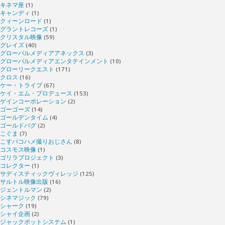
キネマ座
(1)
キャンディ
(1)
クィーンロード
(1)
グラントレコーズ
(1)
クリスタル映像
(59)
グレイズ
(40)
グローバルメディアアネックス
(3)
グローバルメディアエンタテインメント
(10)
グローリークエスト
(171)
クロス
(16)
ケー・トライブ
(67)
ケイ・エム・プロデュース
(153)
ゲインコーポレーション
(2)
ゴーゴーズ
(14)
ゴールデンタイム
(4)
ゴールドバグ
(2)
こぐま
(7)
こすパコハメ撮りおじさん
(8)
コスモス映像
(1)
ゴリラプロジェクト
(3)
コレクター
(1)
サディスティックヴィレッジ
(125)
サルトル映像出版
(16)
ジェントルマン
(2)
シネマジック
(79)
シャーク
(19)
シャイ企画
(2)
ジャックポットシステム
(1)