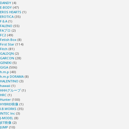
DANDY
(4)
E-BODY
(47)
EROS HEARTS
(1)
EROTICA
(35)
F＆A
(1)
FALENO
(55)
FAプロ
(2)
FC2
(49)
Fetish Box
(8)
First Star
(114)
Fitch
(81)
GALDQN
(2)
GARCON
(28)
GENEKI
(5)
GIGA
(506)
h.m.p
(40)
h.m.p DORAMA
(8)
HALENTINO
(3)
hawaii
(1)
HHHグループ
(1)
HRC
(1)
Hunter
(100)
HYBRID映像
(1)
I.B.WORKS
(35)
INTEC Inc
(3)
J-MODEL
(8)
JET映像
(2)
JUMP
(10)