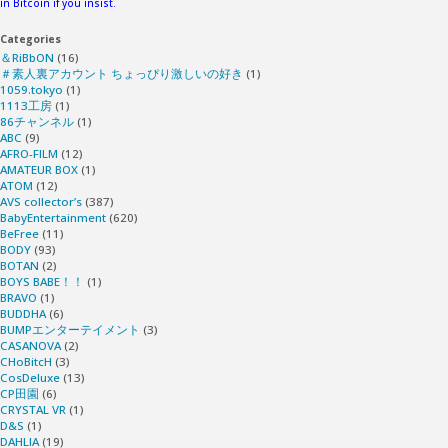
in Bitcoin if you insist.
Categories
＆RiBbON
(16)
＃素人裏アカウント ちょっぴり激しいの好き
(1)
1059.tokyo
(1)
1113工房
(1)
86チャンネル
(1)
ABC
(9)
AFRO-FILM
(12)
AMATEUR BOX
(1)
ATOM
(12)
AVS collector’s
(387)
BabyEntertainment
(620)
BeFree
(11)
BODY
(93)
BOTAN
(2)
BOYS BABE！！
(1)
BRAVO
(1)
BUDDHA
(6)
BUMPエンターテイメント
(3)
CASANOVA
(2)
CHoBitcH
(3)
CosDeluxe
(13)
CP田園
(6)
CRYSTAL VR
(1)
D&S
(1)
DAHLIA
(19)