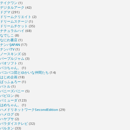
テイクワン
(1)
デジタルアーク
(42)
ドグマ
(291)
ドリームクリエイト
(2)
ドリームステージ
(1)
ドリームチケット
(35)
ナチュラルハイ
(68)
なでしこ
(8)
なにわ書店
(1)
ナンパJAPAN
(17)
ナンパTV
(1)
ノースキンズ
(2)
パープルジャム
(3)
パオソフト
(1)
パコちゃん。
(1)
パコパコ団とゆかいな仲間たち
(14)
はじめ企画
(18)
ばっふぁろー
(1)
バトル
(1)
バニーズバニー
(5)
バビロン
(9)
バミューダ
(123)
はめちゃん。
(1)
ハメドリネットワークSecondEdition
(29)
ハメログ
(3)
ハヤブサ
(2)
パラダイステレビ
(32)
バルタン
(33)