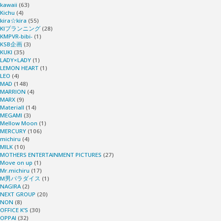
kawaii
(63)
Kichu
(4)
kira☆kira
(55)
KIプランニング
(28)
KMPVR-bibi-
(1)
KSB企画
(3)
KUKI
(35)
LADY×LADY
(1)
LEMON HEART
(1)
LEO
(4)
MAD
(148)
MARRION
(4)
MARX
(9)
Materiall
(14)
MEGAMI
(3)
Mellow Moon
(1)
MERCURY
(106)
michiru
(4)
MILK
(10)
MOTHERS ENTERTAINMENT PICTURES
(27)
Move on up
(1)
Mr.michiru
(17)
M男パラダイス
(1)
NAGIRA
(2)
NEXT GROUP
(20)
NON
(8)
OFFICE K’S
(30)
OPPAI
(32)