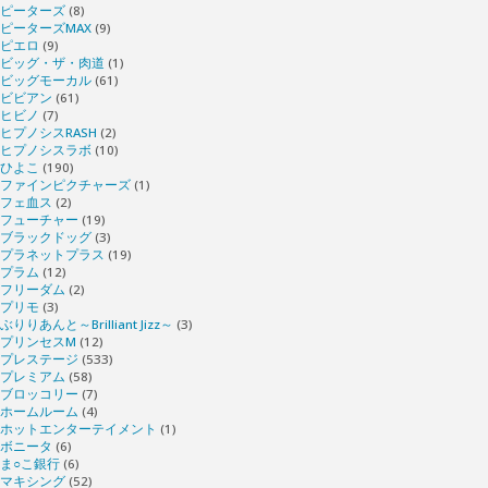
ピーターズ
(8)
ピーターズMAX
(9)
ピエロ
(9)
ビッグ・ザ・肉道
(1)
ビッグモーカル
(61)
ビビアン
(61)
ヒビノ
(7)
ヒプノシスRASH
(2)
ヒプノシスラボ
(10)
ひよこ
(190)
ファインピクチャーズ
(1)
フェ血ス
(2)
フューチャー
(19)
ブラックドッグ
(3)
プラネットプラス
(19)
プラム
(12)
フリーダム
(2)
プリモ
(3)
ぶりりあんと～Brilliant Jizz～
(3)
プリンセスM
(12)
プレステージ
(533)
プレミアム
(58)
ブロッコリー
(7)
ホームルーム
(4)
ホットエンターテイメント
(1)
ボニータ
(6)
ま○こ銀行
(6)
マキシング
(52)