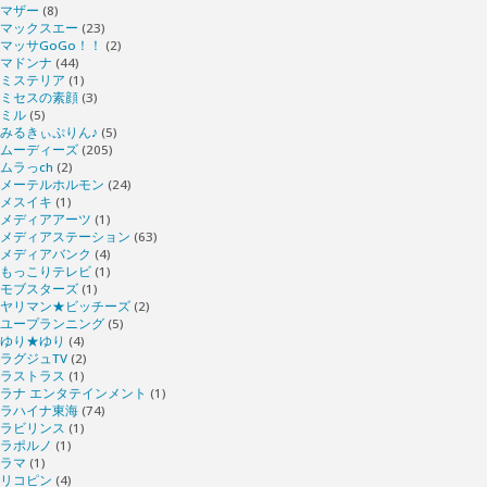
マザー
(8)
マックスエー
(23)
マッサGoGo！！
(2)
マドンナ
(44)
ミステリア
(1)
ミセスの素顔
(3)
ミル
(5)
みるきぃぷりん♪
(5)
ムーディーズ
(205)
ムラっch
(2)
メーテルホルモン
(24)
メスイキ
(1)
メディアアーツ
(1)
メディアステーション
(63)
メディアバンク
(4)
もっこりテレビ
(1)
モブスターズ
(1)
ヤリマン★ビッチーズ
(2)
ユープランニング
(5)
ゆり★ゆり
(4)
ラグジュTV
(2)
ラストラス
(1)
ラナ エンタテインメント
(1)
ラハイナ東海
(74)
ラビリンス
(1)
ラポルノ
(1)
ラマ
(1)
リコピン
(4)