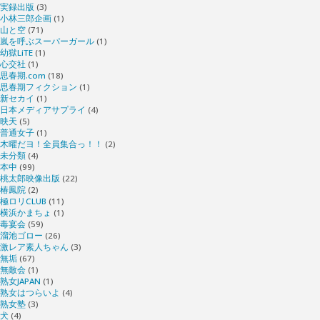
実録出版
(3)
小林三郎企画
(1)
山と空
(71)
嵐を呼ぶスーパーガール
(1)
幼獄LiTE
(1)
心交社
(1)
思春期.com
(18)
思春期フィクション
(1)
新セカイ
(1)
日本メディアサプライ
(4)
映天
(5)
普通女子
(1)
木曜だヨ！全員集合っ！！
(2)
未分類
(4)
本中
(99)
桃太郎映像出版
(22)
椿鳳院
(2)
極ロリCLUB
(11)
横浜かまちょ
(1)
毒宴会
(59)
溜池ゴロー
(26)
激レア素人ちゃん
(3)
無垢
(67)
無敵会
(1)
熟女JAPAN
(1)
熟女はつらいよ
(4)
熟女塾
(3)
犬
(4)