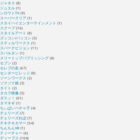
ジャネス
(8)
ジュエル
(1)
シロウトTV
(9)
スーパークリア
(1)
スカイハイエンターテインメント
(1)
スクープ
(16)
スタイルアート
(8)
ズッコン/バッコン
(3)
スティルワークス
(1)
スパークビジョン
(11)
スパルタン
(1)
スリートップパブリッシング
(8)
セブン
(2)
セレブの友
(67)
センタービレッジ
(8)
ゾーンワークス
(2)
ゾクゾク娘
(3)
タイト
(2)
タカラ映像
(5)
ダスッ！
(61)
タマネギ
(1)
ちぃぱいペチャ子
(4)
チェリーズ
(7)
チェリーズれぼ
(7)
チキチキカマー
(54)
ちんちんVR
(1)
ティーチャー
(6)
ディープス
(104)