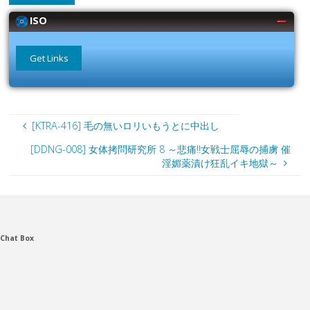
ISO
[KTRA-416] 毛の無いロリいもうとに中出し
[DDNG-008] 女体拷問研究所 8 ～悲痛!!女戦士屈辱の捕虜 催
淫媚薬漬け狂乱イキ地獄～
Chat Box