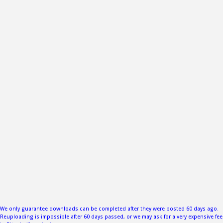
We only guarantee downloads can be completed after they were posted 60 days ago.
Reuploading is impossible after 60 days passed, or we may ask for a very expensive fee