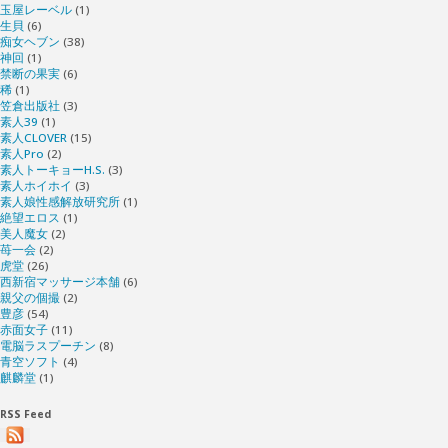
玉屋レーベル
(1)
生貝
(6)
痴女ヘブン
(38)
神回
(1)
禁断の果実
(6)
稀
(1)
笠倉出版社
(3)
素人39
(1)
素人CLOVER
(15)
素人Pro
(2)
素人トーキョーH.S.
(3)
素人ホイホイ
(3)
素人娘性感解放研究所
(1)
絶望エロス
(1)
美人魔女
(2)
苺一会
(2)
虎堂
(26)
西新宿マッサージ本舗
(6)
親父の個撮
(2)
豊彦
(54)
赤面女子
(11)
電脳ラスプーチン
(8)
青空ソフト
(4)
麒麟堂
(1)
RSS Feed