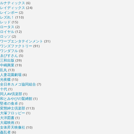
ルナティックス
(6)
レイディックス
(24)
レインボー
(2)
レズれ！
(110)
レッド
(15)
ロータス
(2)
ロイヤル
(12)
ロッソ
(2)
ワープエンタテインメント
(31)
ワンズファクトリー
(91)
ワンダフル
(3)
ゑびすさん
(5)
三和出版
(39)
中嶋興業
(19)
乱丸
(13)
人妻花園劇場
(6)
光夜蝶
(15)
全日本カメコ協同組合
(7)
十代
(1)
同人AV倶楽部
(1)
和とみやびの緊縛館
(1)
堅者の食卓
(1)
変態紳士倶楽部
(113)
大塚フロッピー
(1)
大洋図書
(1)
大蔵映画
(1)
女体昇天映像社
(10)
姦乱者
(6)