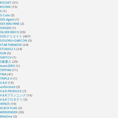
ROCKET
(51)
ROOKIE
(15)
S
(1)
S-Cute
(3)
SEX Agent
(1)
SEX MACHINE
(2)
SHIGEKI
(1)
SILVER BIRCH
(33)
SODクリエイト
(407)
SOSORU×GARCON
(3)
STAR PARADISE
(24)
STUDIO2.5
(24)
SUN
(5)
SWITCH
(1)
S級素人
(29)
teamZERO
(1)
TEPPAN
(11)
TMA
(41)
TRIPLE H
(1)
U＆K
(19)
unfinished
(3)
V＆R PRODUCE
(7)
V＆Rプランニング
(16)
V＆Rプロダクツ
(3)
VENUS
(10)
VLACK FLAG
(2)
WEEKENDER
(20)
WildOne
(2)