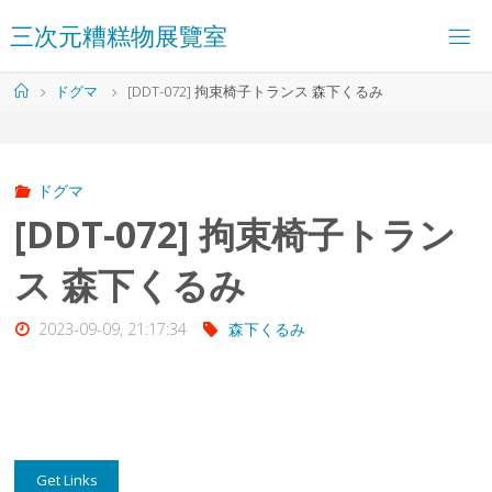
コ
三
次
元
糟
糕
物
展
覽
室
ン
テ
ン
ホ
ドグマ
[DDT-072] 拘束椅子トランス 森下くるみ
ツ
ー
へ
ム
ス
キ
ッ
ドグマ
プ
[DDT-072] 拘束椅子トラン
ス 森下くるみ
2023-09-09, 21:17:34
森下くるみ