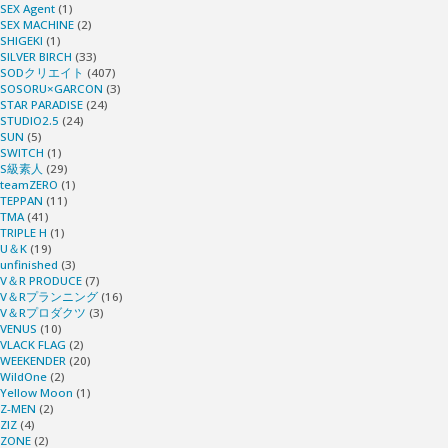
SEX Agent
(1)
SEX MACHINE
(2)
SHIGEKI
(1)
SILVER BIRCH
(33)
SODクリエイト
(407)
SOSORU×GARCON
(3)
STAR PARADISE
(24)
STUDIO2.5
(24)
SUN
(5)
SWITCH
(1)
S級素人
(29)
teamZERO
(1)
TEPPAN
(11)
TMA
(41)
TRIPLE H
(1)
U＆K
(19)
unfinished
(3)
V＆R PRODUCE
(7)
V＆Rプランニング
(16)
V＆Rプロダクツ
(3)
VENUS
(10)
VLACK FLAG
(2)
WEEKENDER
(20)
WildOne
(2)
Yellow Moon
(1)
Z-MEN
(2)
ZIZ
(4)
ZONE
(2)