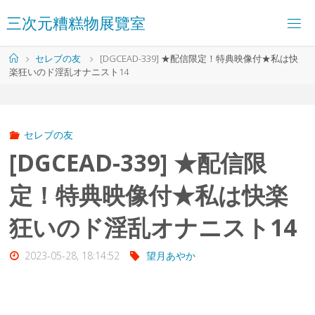
コ
三
次
元
糟
糕
物
展
覽
室
ン
テ
ン
ホ
セレブの友
[DGCEAD-339] ★配信限定！特典映像付★私は快
ツ
ー
楽狂いのド淫乱オナニスト14
へ
ム
ス
キ
ッ
プ
セレブの友
[DGCEAD-339] ★配信限
定！特典映像付★私は快楽
狂いのド淫乱オナニスト14
2023-05-28, 18:14:52
望月あやか