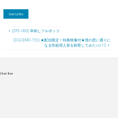
[DFE-060] 串刺しフルボッコ
[DGCEMD-155] ★配信限定！特典映像付★僕の思い通りに
なる性処理人形を飼育してみたvol.10
Chat Box