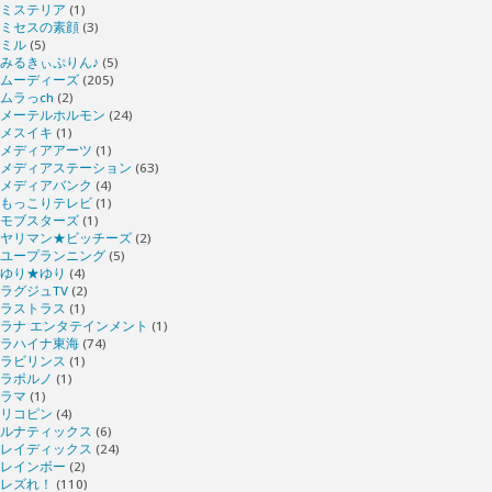
ミステリア
(1)
ミセスの素顔
(3)
ミル
(5)
みるきぃぷりん♪
(5)
ムーディーズ
(205)
ムラっch
(2)
メーテルホルモン
(24)
メスイキ
(1)
メディアアーツ
(1)
メディアステーション
(63)
メディアバンク
(4)
もっこりテレビ
(1)
モブスターズ
(1)
ヤリマン★ビッチーズ
(2)
ユープランニング
(5)
ゆり★ゆり
(4)
ラグジュTV
(2)
ラストラス
(1)
ラナ エンタテインメント
(1)
ラハイナ東海
(74)
ラビリンス
(1)
ラポルノ
(1)
ラマ
(1)
リコピン
(4)
ルナティックス
(6)
レイディックス
(24)
レインボー
(2)
レズれ！
(110)