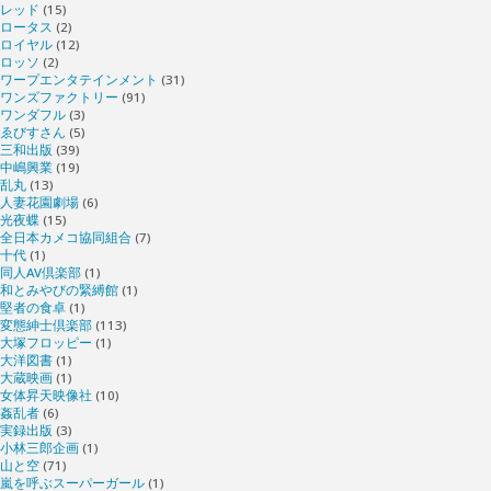
レッド
(15)
ロータス
(2)
ロイヤル
(12)
ロッソ
(2)
ワープエンタテインメント
(31)
ワンズファクトリー
(91)
ワンダフル
(3)
ゑびすさん
(5)
三和出版
(39)
中嶋興業
(19)
乱丸
(13)
人妻花園劇場
(6)
光夜蝶
(15)
全日本カメコ協同組合
(7)
十代
(1)
同人AV倶楽部
(1)
和とみやびの緊縛館
(1)
堅者の食卓
(1)
変態紳士倶楽部
(113)
大塚フロッピー
(1)
大洋図書
(1)
大蔵映画
(1)
女体昇天映像社
(10)
姦乱者
(6)
実録出版
(3)
小林三郎企画
(1)
山と空
(71)
嵐を呼ぶスーパーガール
(1)