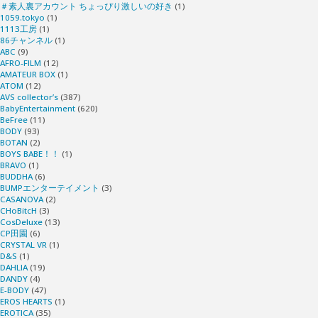
＃素人裏アカウント ちょっぴり激しいの好き
(1)
1059.tokyo
(1)
1113工房
(1)
86チャンネル
(1)
ABC
(9)
AFRO-FILM
(12)
AMATEUR BOX
(1)
ATOM
(12)
AVS collector’s
(387)
BabyEntertainment
(620)
BeFree
(11)
BODY
(93)
BOTAN
(2)
BOYS BABE！！
(1)
BRAVO
(1)
BUDDHA
(6)
BUMPエンターテイメント
(3)
CASANOVA
(2)
CHoBitcH
(3)
CosDeluxe
(13)
CP田園
(6)
CRYSTAL VR
(1)
D&S
(1)
DAHLIA
(19)
DANDY
(4)
E-BODY
(47)
EROS HEARTS
(1)
EROTICA
(35)