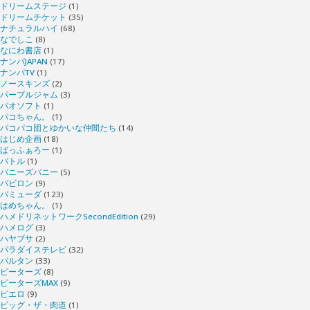
ドリームステージ
(1)
ドリームチケット
(35)
ナチュラルハイ
(68)
なでしこ
(8)
なにわ書店
(1)
ナンパJAPAN
(17)
ナンパTV
(1)
ノースキンズ
(2)
パープルジャム
(3)
パオソフト
(1)
パコちゃん。
(1)
パコパコ団とゆかいな仲間たち
(14)
はじめ企画
(18)
ばっふぁろー
(1)
バトル
(1)
バニーズバニー
(5)
バビロン
(9)
バミューダ
(123)
はめちゃん。
(1)
ハメドリネットワークSecondEdition
(29)
ハメログ
(3)
ハヤブサ
(2)
パラダイステレビ
(32)
バルタン
(33)
ピーターズ
(8)
ピーターズMAX
(9)
ピエロ
(9)
ビッグ・ザ・肉道
(1)