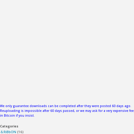
We only guarantee downloads can be completed after they were posted 60 days ago.
Reuploading is impossible after 60 days passed, or we may ask for a very expensive fee
in Bitcoin if you insist.
Categories
＆RiBbON
(16)