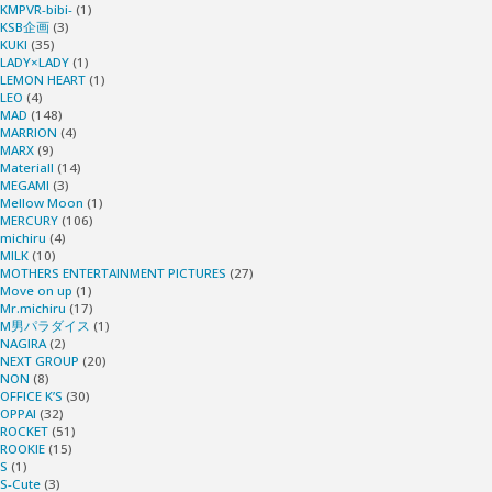
KMPVR-bibi-
(1)
KSB企画
(3)
KUKI
(35)
LADY×LADY
(1)
LEMON HEART
(1)
LEO
(4)
MAD
(148)
MARRION
(4)
MARX
(9)
Materiall
(14)
MEGAMI
(3)
Mellow Moon
(1)
MERCURY
(106)
michiru
(4)
MILK
(10)
MOTHERS ENTERTAINMENT PICTURES
(27)
Move on up
(1)
Mr.michiru
(17)
M男パラダイス
(1)
NAGIRA
(2)
NEXT GROUP
(20)
NON
(8)
OFFICE K’S
(30)
OPPAI
(32)
ROCKET
(51)
ROOKIE
(15)
S
(1)
S-Cute
(3)