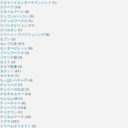
スカイハイエンターテインメント
(1)
スクープ
(16)
スタイルアート
(8)
ズッコン/バッコン
(3)
スティルワークス
(1)
スパークビジョン
(11)
スパルタン
(1)
スリートップパブリッシング
(8)
セブン
(2)
セレブの友
(67)
センタービレッジ
(8)
ゾーンワークス
(2)
ゾクゾク娘
(3)
タイト
(2)
タカラ映像
(5)
ダスッ！
(61)
タマネギ
(1)
ちぃぱいペチャ子
(4)
チェリーズ
(7)
チェリーズれぼ
(7)
チキチキカマー
(54)
ちんちんVR
(1)
ティーチャー
(6)
ディープス
(104)
テイクワン
(1)
デジタルアーク
(42)
ドグマ
(291)
ドリームクリエイト
(2)