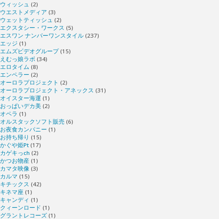
ウィッシュ
(2)
ウエストメディア
(3)
ウェットティッシュ
(2)
エクスタシー・ワークス
(5)
エスワン ナンバーワンスタイル
(237)
エッジ
(1)
エムズビデオグループ
(15)
えむっ娘ラボ
(34)
エロタイム
(8)
エンペラー
(2)
オーロラプロジェクト
(2)
オーロラプロジェクト・アネックス
(31)
オイスター海運
(1)
おっぱいデカ美
(2)
オペラ
(1)
オルスタックソフト販売
(6)
お夜食カンパニー
(1)
お持ち帰り
(15)
かぐや姫Pt
(17)
カゲキっch
(2)
かつお物産
(1)
カマタ映像
(3)
カルマ
(15)
キチックス
(42)
キネマ座
(1)
キャンディ
(1)
クィーンロード
(1)
グラントレコーズ
(1)