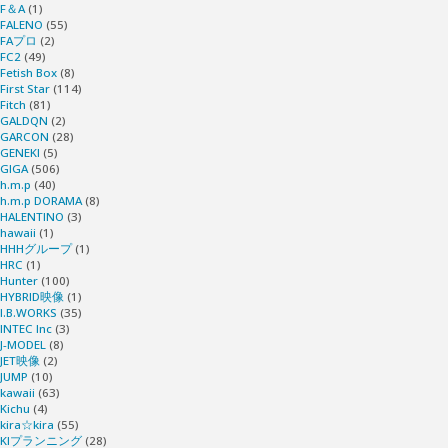
F＆A
(1)
FALENO
(55)
FAプロ
(2)
FC2
(49)
Fetish Box
(8)
First Star
(114)
Fitch
(81)
GALDQN
(2)
GARCON
(28)
GENEKI
(5)
GIGA
(506)
h.m.p
(40)
h.m.p DORAMA
(8)
HALENTINO
(3)
hawaii
(1)
HHHグループ
(1)
HRC
(1)
Hunter
(100)
HYBRID映像
(1)
I.B.WORKS
(35)
INTEC Inc
(3)
J-MODEL
(8)
JET映像
(2)
JUMP
(10)
kawaii
(63)
Kichu
(4)
kira☆kira
(55)
KIプランニング
(28)