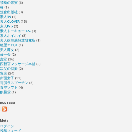
禁断の果実
(6)
稀
(1)
笠倉出版社
(3)
素人39
(1)
素人CLOVER
(15)
素人Pro
(2)
素人トーキョーH.S.
(3)
素人ホイホイ
(3)
素人娘性感解放研究所
(1)
絶望エロス
(1)
美人魔女
(2)
苺一会
(2)
虎堂
(26)
西新宿マッサージ本舗
(6)
親父の個撮
(2)
豊彦
(54)
赤面女子
(11)
電脳ラスプーチン
(8)
青空ソフト
(4)
麒麟堂
(1)
RSS Feed
Meta
ログイン
投稿フィード