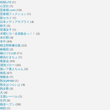
幼獄LiTE
(1)
心交社
(1)
思春期.com
(18)
思春期フィクション
(1)
新セカイ
(1)
日本メディアサプライ
(4)
映天
(5)
普通女子
(1)
木曜だヨ！全員集合っ！！
(2)
未分類
(4)
本中
(99)
桃太郎映像出版
(22)
椿鳳院
(2)
極ロリCLUB
(11)
横浜かまちょ
(1)
毒宴会
(59)
溜池ゴロー
(26)
激レア素人ちゃん
(3)
無垢
(67)
無敵会
(1)
熟女JAPAN
(1)
熟女はつらいよ
(4)
熟女塾
(3)
犬
(4)
玉屋レーベル
(1)
生貝
(6)
痴女ヘブン
(38)
神回
(1)