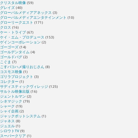
クリスタル映像
(59)
グレイズ
(40)
グローバルメディアアネックス
(3)
グローバルメディアエンタテインメント
(10)
グローリークエスト
(171)
クロス
(16)
ケー・トライブ
(67)
ケイ・エム・プロデュース
(153)
ゲインコーポレーション
(2)
ゴーゴーズ
(14)
ゴールデンタイム
(4)
ゴールドバグ
(2)
こぐま
(7)
こすパコハメ撮りおじさん
(8)
コスモス映像
(1)
ゴリラプロジェクト
(3)
コレクター
(1)
サディスティックヴィレッジ
(125)
サルトル映像出版
(16)
ジェントルマン
(2)
シネマジック
(79)
シャーク
(19)
シャイ企画
(2)
ジャックポットシステム
(1)
ジャネス
(8)
ジュエル
(1)
シロウトTV
(9)
スーパークリア
(1)