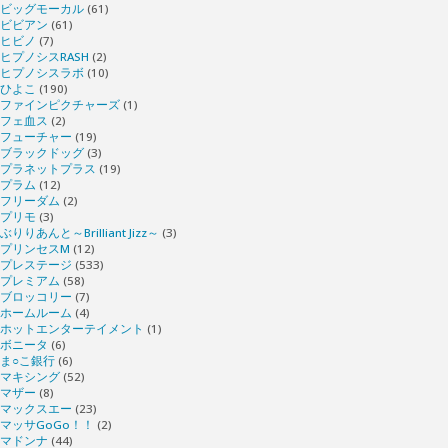
ビッグモーカル
(61)
ビビアン
(61)
ヒビノ
(7)
ヒプノシスRASH
(2)
ヒプノシスラボ
(10)
ひよこ
(190)
ファインピクチャーズ
(1)
フェ血ス
(2)
フューチャー
(19)
ブラックドッグ
(3)
プラネットプラス
(19)
プラム
(12)
フリーダム
(2)
プリモ
(3)
ぶりりあんと～Brilliant Jizz～
(3)
プリンセスM
(12)
プレステージ
(533)
プレミアム
(58)
ブロッコリー
(7)
ホームルーム
(4)
ホットエンターテイメント
(1)
ボニータ
(6)
ま○こ銀行
(6)
マキシング
(52)
マザー
(8)
マックスエー
(23)
マッサGoGo！！
(2)
マドンナ
(44)