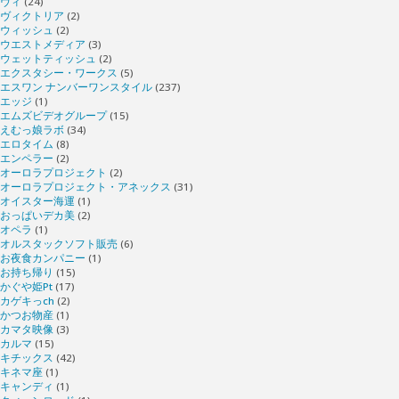
ヴィ
(24)
ヴィクトリア
(2)
ウィッシュ
(2)
ウエストメディア
(3)
ウェットティッシュ
(2)
エクスタシー・ワークス
(5)
エスワン ナンバーワンスタイル
(237)
エッジ
(1)
エムズビデオグループ
(15)
えむっ娘ラボ
(34)
エロタイム
(8)
エンペラー
(2)
オーロラプロジェクト
(2)
オーロラプロジェクト・アネックス
(31)
オイスター海運
(1)
おっぱいデカ美
(2)
オペラ
(1)
オルスタックソフト販売
(6)
お夜食カンパニー
(1)
お持ち帰り
(15)
かぐや姫Pt
(17)
カゲキっch
(2)
かつお物産
(1)
カマタ映像
(3)
カルマ
(15)
キチックス
(42)
キネマ座
(1)
キャンディ
(1)