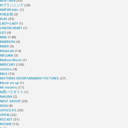
kira☆kira
(55)
KIプランニング
(28)
KMPVR-bibi-
(1)
KSB企画
(3)
KUKI
(35)
LADY×LADY
(1)
LEMON HEART
(1)
LEO
(4)
MAD
(148)
MARRION
(4)
MARX
(9)
Materiall
(14)
MEGAMI
(3)
Mellow Moon
(1)
MERCURY
(106)
michiru
(4)
MILK
(10)
MOTHERS ENTERTAINMENT PICTURES
(27)
Move on up
(1)
Mr.michiru
(17)
M男パラダイス
(1)
NAGIRA
(2)
NEXT GROUP
(20)
NON
(8)
OFFICE K’S
(30)
OPPAI
(32)
ROCKET
(51)
ROOKIE
(15)