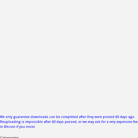
We only guarantee downloads can be completed after they were posted 60 days ago.
Reuploading is impossible after 60 days passed, or we may ask for a very expensive fee
in Bitcoin if you insist.
Categories