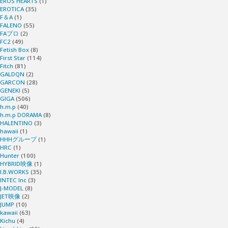
EROS HEARTS
(1)
EROTICA
(35)
F＆A
(1)
FALENO
(55)
FAプロ
(2)
FC2
(49)
Fetish Box
(8)
First Star
(114)
Fitch
(81)
GALDQN
(2)
GARCON
(28)
GENEKI
(5)
GIGA
(506)
h.m.p
(40)
h.m.p DORAMA
(8)
HALENTINO
(3)
hawaii
(1)
HHHグループ
(1)
HRC
(1)
Hunter
(100)
HYBRID映像
(1)
I.B.WORKS
(35)
INTEC Inc
(3)
J-MODEL
(8)
JET映像
(2)
JUMP
(10)
kawaii
(63)
Kichu
(4)