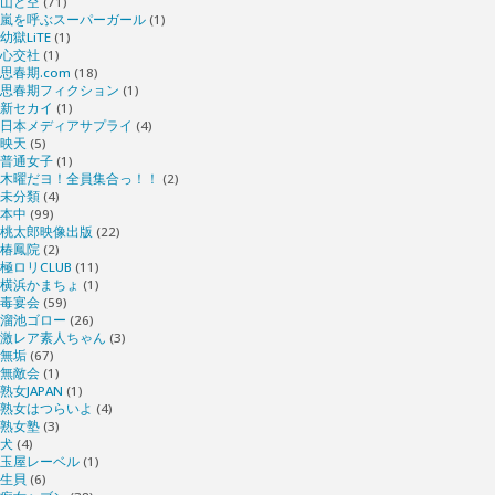
山と空
(71)
嵐を呼ぶスーパーガール
(1)
幼獄LiTE
(1)
心交社
(1)
思春期.com
(18)
思春期フィクション
(1)
新セカイ
(1)
日本メディアサプライ
(4)
映天
(5)
普通女子
(1)
木曜だヨ！全員集合っ！！
(2)
未分類
(4)
本中
(99)
桃太郎映像出版
(22)
椿鳳院
(2)
極ロリCLUB
(11)
横浜かまちょ
(1)
毒宴会
(59)
溜池ゴロー
(26)
激レア素人ちゃん
(3)
無垢
(67)
無敵会
(1)
熟女JAPAN
(1)
熟女はつらいよ
(4)
熟女塾
(3)
犬
(4)
玉屋レーベル
(1)
生貝
(6)