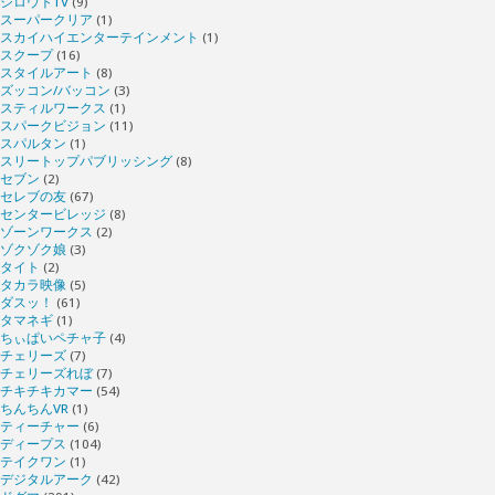
シロウトTV
(9)
スーパークリア
(1)
スカイハイエンターテインメント
(1)
スクープ
(16)
スタイルアート
(8)
ズッコン/バッコン
(3)
スティルワークス
(1)
スパークビジョン
(11)
スパルタン
(1)
スリートップパブリッシング
(8)
セブン
(2)
セレブの友
(67)
センタービレッジ
(8)
ゾーンワークス
(2)
ゾクゾク娘
(3)
タイト
(2)
タカラ映像
(5)
ダスッ！
(61)
タマネギ
(1)
ちぃぱいペチャ子
(4)
チェリーズ
(7)
チェリーズれぼ
(7)
チキチキカマー
(54)
ちんちんVR
(1)
ティーチャー
(6)
ディープス
(104)
テイクワン
(1)
デジタルアーク
(42)