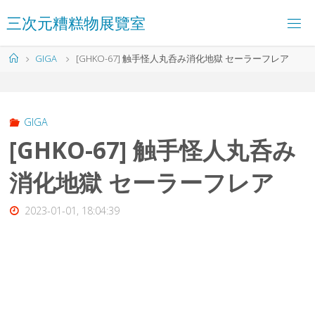
コ
三
次
元
糟
糕
物
展
覽
室
ン
テ
ン
ホ
GIGA
[GHKO-67] 触手怪人丸呑み消化地獄 セーラーフレア
ツ
ー
へ
ム
ス
キ
ッ
GIGA
プ
[GHKO-67] 触手怪人丸呑み
消化地獄 セーラーフレア
2023-01-01, 18:04:39