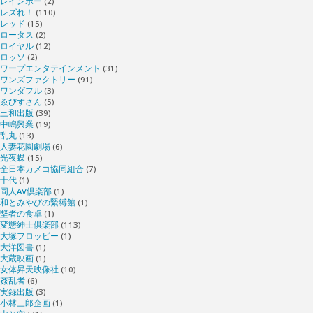
レインボー
(2)
レズれ！
(110)
レッド
(15)
ロータス
(2)
ロイヤル
(12)
ロッソ
(2)
ワープエンタテインメント
(31)
ワンズファクトリー
(91)
ワンダフル
(3)
ゑびすさん
(5)
三和出版
(39)
中嶋興業
(19)
乱丸
(13)
人妻花園劇場
(6)
光夜蝶
(15)
全日本カメコ協同組合
(7)
十代
(1)
同人AV倶楽部
(1)
和とみやびの緊縛館
(1)
堅者の食卓
(1)
変態紳士倶楽部
(113)
大塚フロッピー
(1)
大洋図書
(1)
大蔵映画
(1)
女体昇天映像社
(10)
姦乱者
(6)
実録出版
(3)
小林三郎企画
(1)