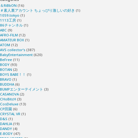
＆RiBbON
(16)
＃素人裏アカウント ちょっぴり激しいの好き
(1)
1059.tokyo
(1)
1113工房
(1)
86チャンネル
(1)
ABC
(9)
AFRO-FILM
(12)
AMATEUR BOX
(1)
ATOM
(12)
AVS collector’s
(387)
BabyEntertainment
(620)
BeFree
(11)
BODY
(93)
BOTAN
(2)
BOYS BABE！！
(1)
BRAVO
(1)
BUDDHA
(6)
BUMPエンターテイメント
(3)
CASANOVA
(2)
CHoBitcH
(3)
CosDeluxe
(13)
CP田園
(6)
CRYSTAL VR
(1)
D&S
(1)
DAHLIA
(19)
DANDY
(4)
E-BODY
(47)