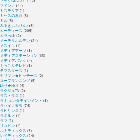
マッサGoGo！！
(2)
マドンナ
(44)
ミステリア
(1)
ミセスの素顔
(3)
ミル
(5)
みるきぃぷりん♪
(5)
ムーディーズ
(205)
ムラっch
(2)
メーテルホルモン
(24)
メスイキ
(1)
メディアアーツ
(1)
メディアステーション
(63)
メディアバンク
(4)
もっこりテレビ
(1)
モブスターズ
(1)
ヤリマン★ビッチーズ
(2)
ユープランニング
(5)
ゆり★ゆり
(4)
ラグジュTV
(2)
ラストラス
(1)
ラナ エンタテインメント
(1)
ラハイナ東海
(74)
ラビリンス
(1)
ラポルノ
(1)
ラマ
(1)
リコピン
(4)
ルナティックス
(6)
レイディックス
(24)