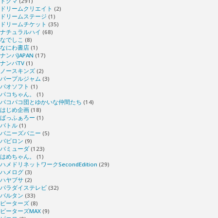
ドグマ
(291)
ドリームクリエイト
(2)
ドリームステージ
(1)
ドリームチケット
(35)
ナチュラルハイ
(68)
なでしこ
(8)
なにわ書店
(1)
ナンパJAPAN
(17)
ナンパTV
(1)
ノースキンズ
(2)
パープルジャム
(3)
パオソフト
(1)
パコちゃん。
(1)
パコパコ団とゆかいな仲間たち
(14)
はじめ企画
(18)
ばっふぁろー
(1)
バトル
(1)
バニーズバニー
(5)
バビロン
(9)
バミューダ
(123)
はめちゃん。
(1)
ハメドリネットワークSecondEdition
(29)
ハメログ
(3)
ハヤブサ
(2)
パラダイステレビ
(32)
バルタン
(33)
ピーターズ
(8)
ピーターズMAX
(9)