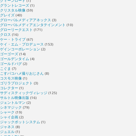
クィーンロード
(1)
グラントレコーズ
(1)
クリスタル映像
(59)
グレイズ
(40)
グローバルメディアアネックス
(3)
グローバルメディアエンタテインメント
(10)
グローリークエスト
(171)
クロス
(16)
ケー・トライブ
(67)
ケイ・エム・プロデュース
(153)
ゲインコーポレーション
(2)
ゴーゴーズ
(14)
ゴールデンタイム
(4)
ゴールドバグ
(2)
こぐま
(7)
こすパコハメ撮りおじさん
(8)
コスモス映像
(1)
ゴリラプロジェクト
(3)
コレクター
(1)
サディスティックヴィレッジ
(125)
サルトル映像出版
(16)
ジェントルマン
(2)
シネマジック
(79)
シャーク
(19)
シャイ企画
(2)
ジャックポットシステム
(1)
ジャネス
(8)
ジュエル
(1)