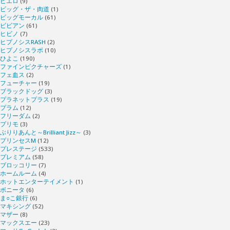
ピエロ
(9)
ビッグ・ザ・肉道
(1)
ビッグモーカル
(61)
ビビアン
(61)
ヒビノ
(7)
ヒプノシスRASH
(2)
ヒプノシスラボ
(10)
ひよこ
(190)
ファインピクチャーズ
(1)
フェ血ス
(2)
フューチャー
(19)
ブラックドッグ
(3)
プラネットプラス
(19)
プラム
(12)
フリーダム
(2)
プリモ
(3)
ぶりりあんと～Brilliant Jizz～
(3)
プリンセスM
(12)
プレステージ
(533)
プレミアム
(58)
ブロッコリー
(7)
ホームルーム
(4)
ホットエンターテイメント
(1)
ボニータ
(6)
ま○こ銀行
(6)
マキシング
(52)
マザー
(8)
マックスエー
(23)