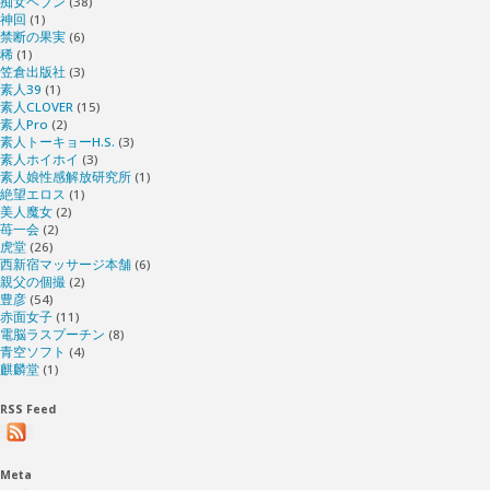
痴女ヘブン
(38)
神回
(1)
禁断の果実
(6)
稀
(1)
笠倉出版社
(3)
素人39
(1)
素人CLOVER
(15)
素人Pro
(2)
素人トーキョーH.S.
(3)
素人ホイホイ
(3)
素人娘性感解放研究所
(1)
絶望エロス
(1)
美人魔女
(2)
苺一会
(2)
虎堂
(26)
西新宿マッサージ本舗
(6)
親父の個撮
(2)
豊彦
(54)
赤面女子
(11)
電脳ラスプーチン
(8)
青空ソフト
(4)
麒麟堂
(1)
RSS Feed
Meta