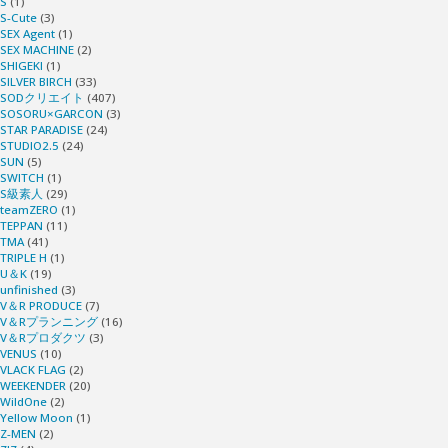
S
(1)
S-Cute
(3)
SEX Agent
(1)
SEX MACHINE
(2)
SHIGEKI
(1)
SILVER BIRCH
(33)
SODクリエイト
(407)
SOSORU×GARCON
(3)
STAR PARADISE
(24)
STUDIO2.5
(24)
SUN
(5)
SWITCH
(1)
S級素人
(29)
teamZERO
(1)
TEPPAN
(11)
TMA
(41)
TRIPLE H
(1)
U＆K
(19)
unfinished
(3)
V＆R PRODUCE
(7)
V＆Rプランニング
(16)
V＆Rプロダクツ
(3)
VENUS
(10)
VLACK FLAG
(2)
WEEKENDER
(20)
WildOne
(2)
Yellow Moon
(1)
Z-MEN
(2)