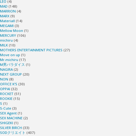
LEO
(4)
MAD
(148)
MARRION
(4)
MARX
(9)
Materiall
(14)
MEGAMI
(3)
Mellow Moon
(1)
MERCURY
(106)
michiru
(4)
MILK
(10)
MOTHERS ENTERTAINMENT PICTURES
(27)
Move on up
(1)
Mr.michiru
(17)
M男パラダイス
(1)
NAGIRA
(2)
NEXT GROUP
(20)
NON
(8)
OFFICE K’S
(30)
OPPAI
(32)
ROCKET
(51)
ROOKIE
(15)
S
(1)
S-Cute
(3)
SEX Agent
(1)
SEX MACHINE
(2)
SHIGEKI
(1)
SILVER BIRCH
(33)
SODクリエイト
(407)