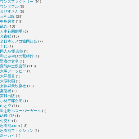
ワンズファクトリー
(91)
ワンダフル
(3)
ゑびすさん
(5)
三和出版
(39)
中嶋興業
(19)
乱丸
(13)
人妻花園劇場
(6)
光夜蝶
(15)
全日本カメコ協同組合
(7)
十代
(1)
同人AV倶楽部
(1)
和とみやびの緊縛館
(1)
堅者の食卓
(1)
変態紳士倶楽部
(113)
大塚フロッピー
(1)
大洋図書
(1)
大蔵映画
(1)
女体昇天映像社
(10)
姦乱者
(6)
実録出版
(3)
小林三郎企画
(1)
山と空
(71)
嵐を呼ぶスーパーガール
(1)
幼獄LiTE
(1)
心交社
(1)
思春期.com
(18)
思春期フィクション
(1)
新セカイ
(1)