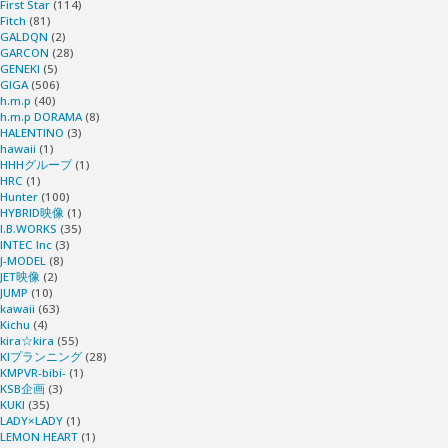
First Star
(114)
Fitch
(81)
GALDQN
(2)
GARCON
(28)
GENEKI
(5)
GIGA
(506)
h.m.p
(40)
h.m.p DORAMA
(8)
HALENTINO
(3)
hawaii
(1)
HHHグループ
(1)
HRC
(1)
Hunter
(100)
HYBRID映像
(1)
I.B.WORKS
(35)
INTEC Inc
(3)
J-MODEL
(8)
JET映像
(2)
JUMP
(10)
kawaii
(63)
Kichu
(4)
kira☆kira
(55)
KIプランニング
(28)
KMPVR-bibi-
(1)
KSB企画
(3)
KUKI
(35)
LADY×LADY
(1)
LEMON HEART
(1)