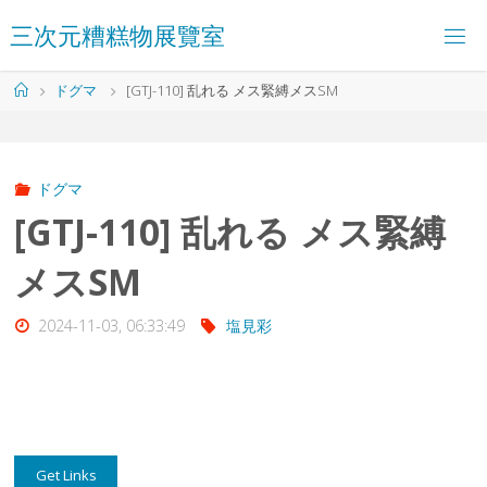
コ
三
次
元
糟
糕
物
展
覽
室
ン
テ
ン
ホ
ドグマ
[GTJ-110] 乱れる メス緊縛メスSM
ツ
ー
へ
ム
ス
キ
ッ
ドグマ
プ
[GTJ-110] 乱れる メス緊縛
メスSM
2024-11-03, 06:33:49
塩見彩