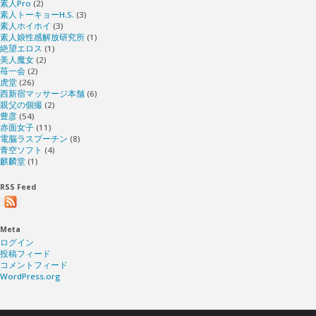
素人Pro
(2)
素人トーキョーH.S.
(3)
素人ホイホイ
(3)
素人娘性感解放研究所
(1)
絶望エロス
(1)
美人魔女
(2)
苺一会
(2)
虎堂
(26)
西新宿マッサージ本舗
(6)
親父の個撮
(2)
豊彦
(54)
赤面女子
(11)
電脳ラスプーチン
(8)
青空ソフト
(4)
麒麟堂
(1)
RSS Feed
Meta
ログイン
投稿フィード
コメントフィード
WordPress.org