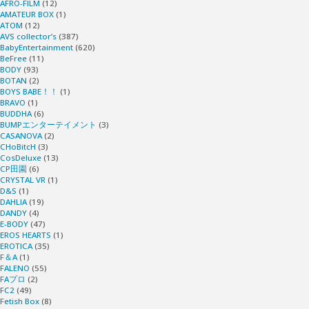
AFRO-FILM
(12)
AMATEUR BOX
(1)
ATOM
(12)
AVS collector’s
(387)
BabyEntertainment
(620)
BeFree
(11)
BODY
(93)
BOTAN
(2)
BOYS BABE！！
(1)
BRAVO
(1)
BUDDHA
(6)
BUMPエンターテイメント
(3)
CASANOVA
(2)
CHoBitcH
(3)
CosDeluxe
(13)
CP田園
(6)
CRYSTAL VR
(1)
D&S
(1)
DAHLIA
(19)
DANDY
(4)
E-BODY
(47)
EROS HEARTS
(1)
EROTICA
(35)
F＆A
(1)
FALENO
(55)
FAプロ
(2)
FC2
(49)
Fetish Box
(8)