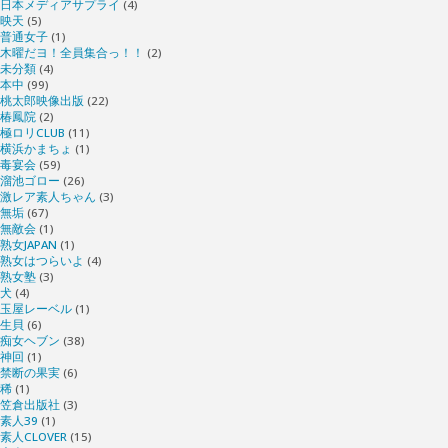
日本メディアサプライ
(4)
映天
(5)
普通女子
(1)
木曜だヨ！全員集合っ！！
(2)
未分類
(4)
本中
(99)
桃太郎映像出版
(22)
椿鳳院
(2)
極ロリCLUB
(11)
横浜かまちょ
(1)
毒宴会
(59)
溜池ゴロー
(26)
激レア素人ちゃん
(3)
無垢
(67)
無敵会
(1)
熟女JAPAN
(1)
熟女はつらいよ
(4)
熟女塾
(3)
犬
(4)
玉屋レーベル
(1)
生貝
(6)
痴女ヘブン
(38)
神回
(1)
禁断の果実
(6)
稀
(1)
笠倉出版社
(3)
素人39
(1)
素人CLOVER
(15)