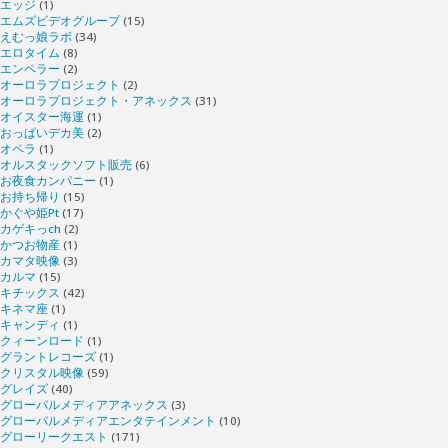
エッジ
(1)
エムズビデオグループ
(15)
えむっ娘ラボ
(34)
エロタイム
(8)
エンペラー
(2)
オーロラプロジェクト
(2)
オーロラプロジェクト・アネックス
(31)
オイスター海運
(1)
おっぱいデカ美
(2)
オペラ
(1)
オルスタックソフト販売
(6)
お夜食カンパニー
(1)
お持ち帰り
(15)
かぐや姫Pt
(17)
カゲキっch
(2)
かつお物産
(1)
カマタ映像
(3)
カルマ
(15)
キチックス
(42)
キネマ座
(1)
キャンディ
(1)
クィーンロード
(1)
グラントレコーズ
(1)
クリスタル映像
(59)
グレイズ
(40)
グローバルメディアアネックス
(3)
グローバルメディアエンタテインメント
(10)
グローリークエスト
(171)