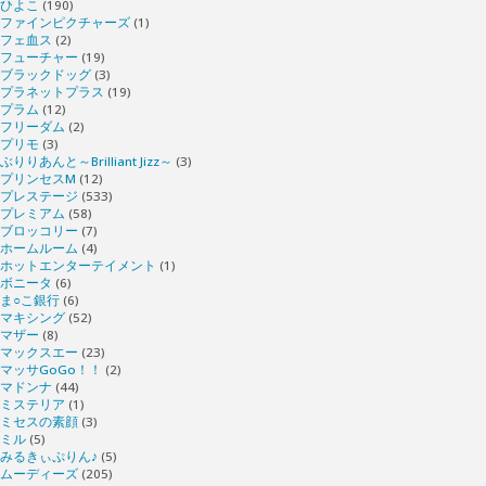
ひよこ
(190)
ファインピクチャーズ
(1)
フェ血ス
(2)
フューチャー
(19)
ブラックドッグ
(3)
プラネットプラス
(19)
プラム
(12)
フリーダム
(2)
プリモ
(3)
ぶりりあんと～Brilliant Jizz～
(3)
プリンセスM
(12)
プレステージ
(533)
プレミアム
(58)
ブロッコリー
(7)
ホームルーム
(4)
ホットエンターテイメント
(1)
ボニータ
(6)
ま○こ銀行
(6)
マキシング
(52)
マザー
(8)
マックスエー
(23)
マッサGoGo！！
(2)
マドンナ
(44)
ミステリア
(1)
ミセスの素顔
(3)
ミル
(5)
みるきぃぷりん♪
(5)
ムーディーズ
(205)