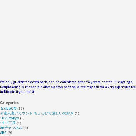
We only guarantee downloads can be completed after they were posted 60 days ago.
Reuploading is impossible after 60 days passed, or we may ask for a very expensive fee
in Bitcoin if you insist.
Categories
＆RiBbON
(16)
＃素人裏アカウント ちょっぴり激しいの好き
(1)
1059.tokyo
(1)
1113工房
(1)
86チャンネル
(1)
ABC
(9)