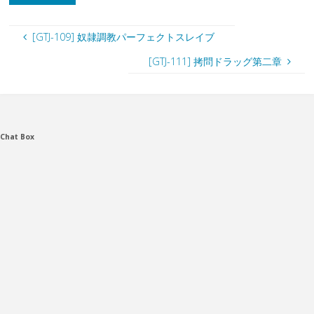
[GTJ-109] 奴隷調教パーフェクトスレイブ
[GTJ-111] 拷問ドラッグ第二章
Chat Box