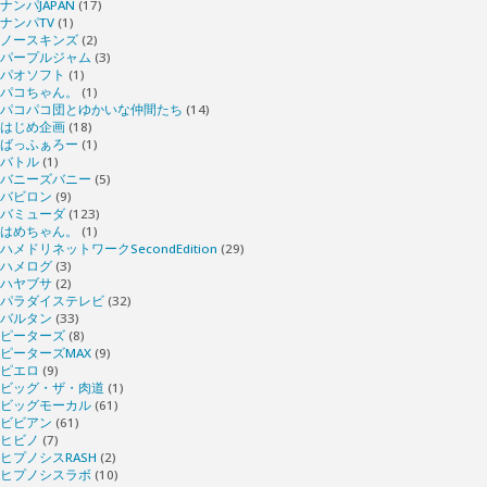
ナンパJAPAN
(17)
ナンパTV
(1)
ノースキンズ
(2)
パープルジャム
(3)
パオソフト
(1)
パコちゃん。
(1)
パコパコ団とゆかいな仲間たち
(14)
はじめ企画
(18)
ばっふぁろー
(1)
バトル
(1)
バニーズバニー
(5)
バビロン
(9)
バミューダ
(123)
はめちゃん。
(1)
ハメドリネットワークSecondEdition
(29)
ハメログ
(3)
ハヤブサ
(2)
パラダイステレビ
(32)
バルタン
(33)
ピーターズ
(8)
ピーターズMAX
(9)
ピエロ
(9)
ビッグ・ザ・肉道
(1)
ビッグモーカル
(61)
ビビアン
(61)
ヒビノ
(7)
ヒプノシスRASH
(2)
ヒプノシスラボ
(10)