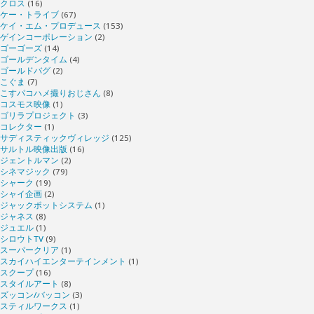
クロス
(16)
ケー・トライブ
(67)
ケイ・エム・プロデュース
(153)
ゲインコーポレーション
(2)
ゴーゴーズ
(14)
ゴールデンタイム
(4)
ゴールドバグ
(2)
こぐま
(7)
こすパコハメ撮りおじさん
(8)
コスモス映像
(1)
ゴリラプロジェクト
(3)
コレクター
(1)
サディスティックヴィレッジ
(125)
サルトル映像出版
(16)
ジェントルマン
(2)
シネマジック
(79)
シャーク
(19)
シャイ企画
(2)
ジャックポットシステム
(1)
ジャネス
(8)
ジュエル
(1)
シロウトTV
(9)
スーパークリア
(1)
スカイハイエンターテインメント
(1)
スクープ
(16)
スタイルアート
(8)
ズッコン/バッコン
(3)
スティルワークス
(1)