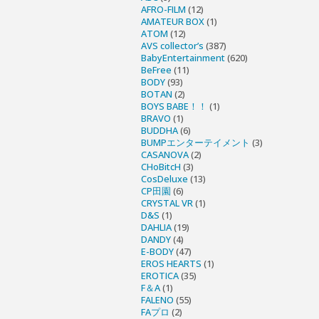
AFRO-FILM
(12)
AMATEUR BOX
(1)
ATOM
(12)
AVS collector’s
(387)
BabyEntertainment
(620)
BeFree
(11)
BODY
(93)
BOTAN
(2)
BOYS BABE！！
(1)
BRAVO
(1)
BUDDHA
(6)
BUMPエンターテイメント
(3)
CASANOVA
(2)
CHoBitcH
(3)
CosDeluxe
(13)
CP田園
(6)
CRYSTAL VR
(1)
D&S
(1)
DAHLIA
(19)
DANDY
(4)
E-BODY
(47)
EROS HEARTS
(1)
EROTICA
(35)
F＆A
(1)
FALENO
(55)
FAプロ
(2)