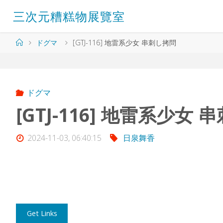
コ
三
次
元
糟
糕
物
展
覽
室
ン
テ
ン
ホ
ドグマ
[GTJ-116] 地雷系少女 串刺し拷問
ツ
ー
へ
ム
ス
キ
ッ
ドグマ
プ
[GTJ-116] 地雷系少女
2024-11-03, 06:40:15
日泉舞香