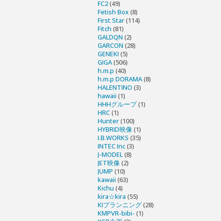
FC2
(49)
Fetish Box
(8)
First Star
(114)
Fitch
(81)
GALDQN
(2)
GARCON
(28)
GENEKI
(5)
GIGA
(506)
h.m.p
(40)
h.m.p DORAMA
(8)
HALENTINO
(3)
hawaii
(1)
HHHグループ
(1)
HRC
(1)
Hunter
(100)
HYBRID映像
(1)
I.B.WORKS
(35)
INTEC Inc
(3)
J-MODEL
(8)
JET映像
(2)
JUMP
(10)
kawaii
(63)
Kichu
(4)
kira☆kira
(55)
KIプランニング
(28)
KMPVR-bibi-
(1)