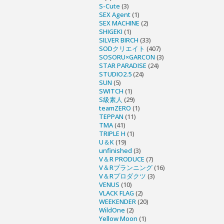
S-Cute
(3)
SEX Agent
(1)
SEX MACHINE
(2)
SHIGEKI
(1)
SILVER BIRCH
(33)
SODクリエイト
(407)
SOSORU×GARCON
(3)
STAR PARADISE
(24)
STUDIO2.5
(24)
SUN
(5)
SWITCH
(1)
S級素人
(29)
teamZERO
(1)
TEPPAN
(11)
TMA
(41)
TRIPLE H
(1)
U＆K
(19)
unfinished
(3)
V＆R PRODUCE
(7)
V＆Rプランニング
(16)
V＆Rプロダクツ
(3)
VENUS
(10)
VLACK FLAG
(2)
WEEKENDER
(20)
WildOne
(2)
Yellow Moon
(1)