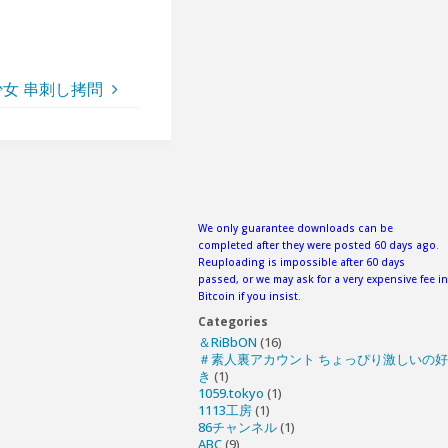
服M少女 串刺し拷問
We only guarantee downloads can be
completed after they were posted 60 days ago.
Reuploading is impossible after 60 days
passed, or we may ask for a very expensive fee in
Bitcoin if you insist.
Categories
＆RiBbON
(16)
＃素人裏アカウント ちょっぴり激しいの好
き
(1)
1059.tokyo
(1)
1113工房
(1)
86チャンネル
(1)
ABC
(9)