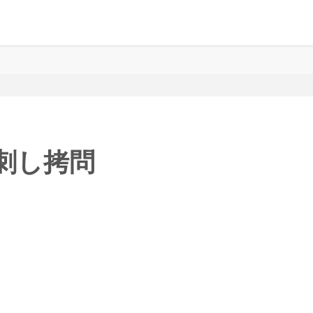
 串刺し拷問