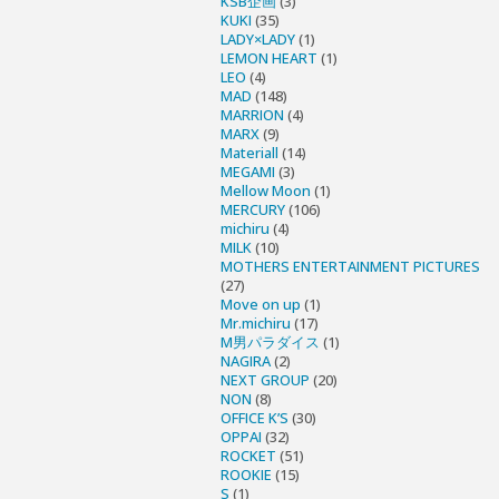
KSB企画
(3)
KUKI
(35)
LADY×LADY
(1)
LEMON HEART
(1)
LEO
(4)
MAD
(148)
MARRION
(4)
MARX
(9)
Materiall
(14)
MEGAMI
(3)
Mellow Moon
(1)
MERCURY
(106)
michiru
(4)
MILK
(10)
MOTHERS ENTERTAINMENT PICTURES
(27)
Move on up
(1)
Mr.michiru
(17)
M男パラダイス
(1)
NAGIRA
(2)
NEXT GROUP
(20)
NON
(8)
OFFICE K’S
(30)
OPPAI
(32)
ROCKET
(51)
ROOKIE
(15)
S
(1)