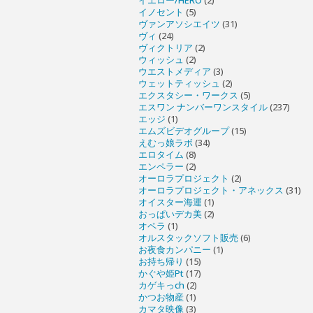
イエロー/HERO
(2)
イノセント
(5)
ヴァンアソシエイツ
(31)
ヴィ
(24)
ヴィクトリア
(2)
ウィッシュ
(2)
ウエストメディア
(3)
ウェットティッシュ
(2)
エクスタシー・ワークス
(5)
エスワン ナンバーワンスタイル
(237)
エッジ
(1)
エムズビデオグループ
(15)
えむっ娘ラボ
(34)
エロタイム
(8)
エンペラー
(2)
オーロラプロジェクト
(2)
オーロラプロジェクト・アネックス
(31)
オイスター海運
(1)
おっぱいデカ美
(2)
オペラ
(1)
オルスタックソフト販売
(6)
お夜食カンパニー
(1)
お持ち帰り
(15)
かぐや姫Pt
(17)
カゲキっch
(2)
かつお物産
(1)
カマタ映像
(3)