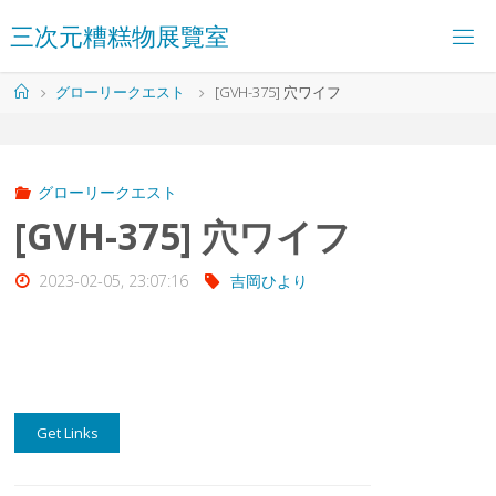
コ
三
次
元
糟
糕
物
展
覽
室
ン
テ
ン
ホ
グローリークエスト
[GVH-375] 穴ワイフ
ツ
ー
へ
ム
ス
キ
ッ
グローリークエスト
プ
[GVH-375] 穴ワイフ
2023-02-05, 23:07:16
吉岡ひより