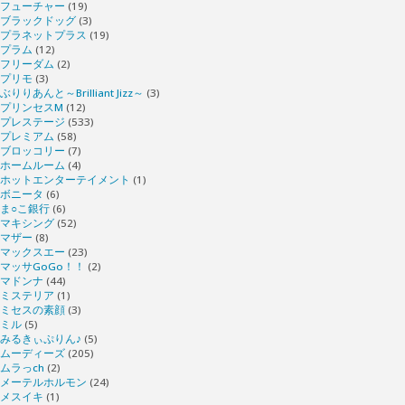
フューチャー
(19)
ブラックドッグ
(3)
プラネットプラス
(19)
プラム
(12)
フリーダム
(2)
プリモ
(3)
ぶりりあんと～Brilliant Jizz～
(3)
プリンセスM
(12)
プレステージ
(533)
プレミアム
(58)
ブロッコリー
(7)
ホームルーム
(4)
ホットエンターテイメント
(1)
ボニータ
(6)
ま○こ銀行
(6)
マキシング
(52)
マザー
(8)
マックスエー
(23)
マッサGoGo！！
(2)
マドンナ
(44)
ミステリア
(1)
ミセスの素顔
(3)
ミル
(5)
みるきぃぷりん♪
(5)
ムーディーズ
(205)
ムラっch
(2)
メーテルホルモン
(24)
メスイキ
(1)