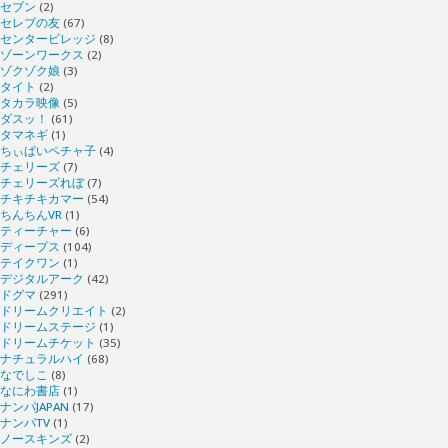
セブン
(2)
セレブの友
(67)
センタービレッジ
(8)
ゾーンワークス
(2)
ゾクゾク娘
(3)
タイト
(2)
タカラ映像
(5)
ダスッ！
(61)
タマネギ
(1)
ちぃぱいペチャ子
(4)
チェリーズ
(7)
チェリーズれぼ
(7)
チキチキカマー
(54)
ちんちんVR
(1)
ティーチャー
(6)
ディープス
(104)
テイクワン
(1)
デジタルアーク
(42)
ドグマ
(291)
ドリームクリエイト
(2)
ドリームステージ
(1)
ドリームチケット
(35)
ナチュラルハイ
(68)
なでしこ
(8)
なにわ書店
(1)
ナンパJAPAN
(17)
ナンパTV
(1)
ノースキンズ
(2)