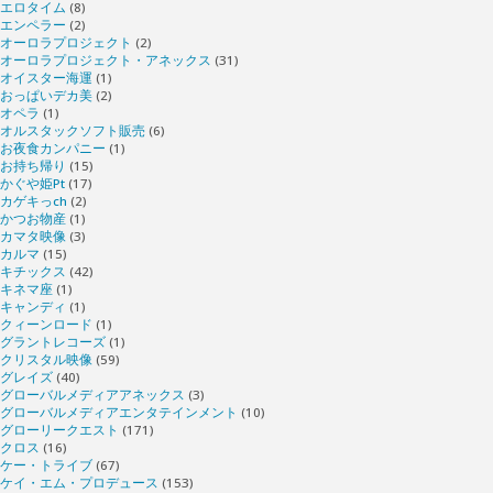
エロタイム
(8)
エンペラー
(2)
オーロラプロジェクト
(2)
オーロラプロジェクト・アネックス
(31)
オイスター海運
(1)
おっぱいデカ美
(2)
オペラ
(1)
オルスタックソフト販売
(6)
お夜食カンパニー
(1)
お持ち帰り
(15)
かぐや姫Pt
(17)
カゲキっch
(2)
かつお物産
(1)
カマタ映像
(3)
カルマ
(15)
キチックス
(42)
キネマ座
(1)
キャンディ
(1)
クィーンロード
(1)
グラントレコーズ
(1)
クリスタル映像
(59)
グレイズ
(40)
グローバルメディアアネックス
(3)
グローバルメディアエンタテインメント
(10)
グローリークエスト
(171)
クロス
(16)
ケー・トライブ
(67)
ケイ・エム・プロデュース
(153)