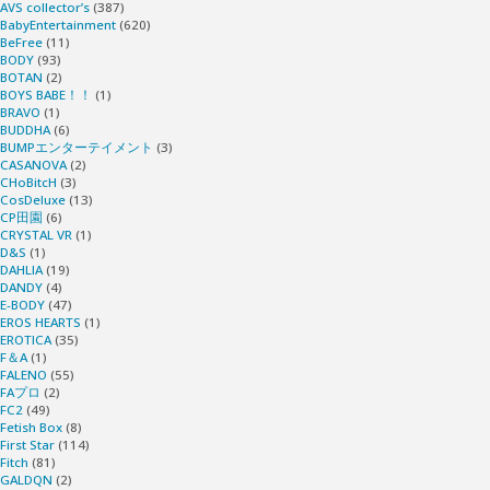
AVS collector’s
(387)
BabyEntertainment
(620)
BeFree
(11)
BODY
(93)
BOTAN
(2)
BOYS BABE！！
(1)
BRAVO
(1)
BUDDHA
(6)
BUMPエンターテイメント
(3)
CASANOVA
(2)
CHoBitcH
(3)
CosDeluxe
(13)
CP田園
(6)
CRYSTAL VR
(1)
D&S
(1)
DAHLIA
(19)
DANDY
(4)
E-BODY
(47)
EROS HEARTS
(1)
EROTICA
(35)
F＆A
(1)
FALENO
(55)
FAプロ
(2)
FC2
(49)
Fetish Box
(8)
First Star
(114)
Fitch
(81)
GALDQN
(2)