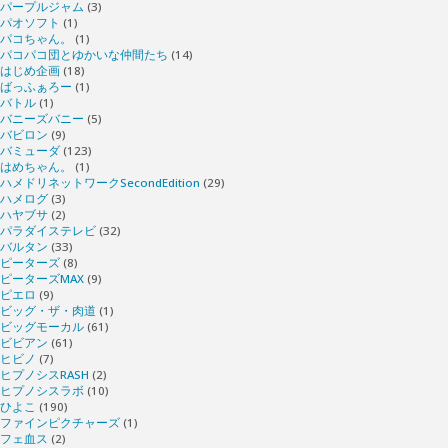
パープルジャム
(3)
パオソフト
(1)
パコちゃん。
(1)
パコパコ団とゆかいな仲間たち
(14)
はじめ企画
(18)
ばっふぁろー
(1)
バトル
(1)
バニーズバニー
(5)
バビロン
(9)
バミューダ
(123)
はめちゃん。
(1)
ハメドリネットワークSecondEdition
(29)
ハメログ
(3)
ハヤブサ
(2)
パラダイステレビ
(32)
バルタン
(33)
ピーターズ
(8)
ピーターズMAX
(9)
ピエロ
(9)
ビッグ・ザ・肉道
(1)
ビッグモーカル
(61)
ビビアン
(61)
ヒビノ
(7)
ヒプノシスRASH
(2)
ヒプノシスラボ
(10)
ひよこ
(190)
ファインピクチャーズ
(1)
フェ血ス
(2)