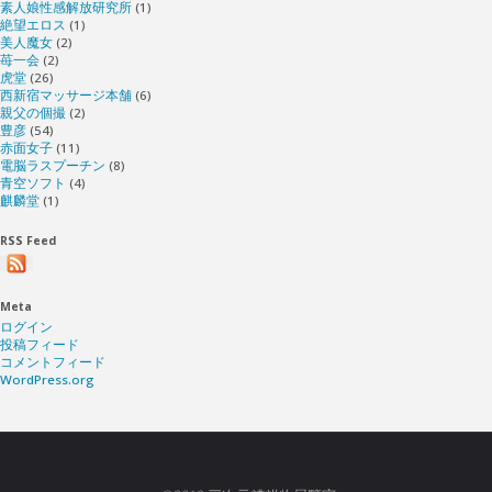
素人娘性感解放研究所
(1)
絶望エロス
(1)
美人魔女
(2)
苺一会
(2)
虎堂
(26)
西新宿マッサージ本舗
(6)
親父の個撮
(2)
豊彦
(54)
赤面女子
(11)
電脳ラスプーチン
(8)
青空ソフト
(4)
麒麟堂
(1)
RSS Feed
Meta
ログイン
投稿フィード
コメントフィード
WordPress.org