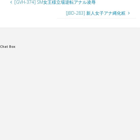
[GVH-374] SM女王様立場逆転アナル凌辱
[JBD-283] 新人女子アナ縄化粧
Chat Box