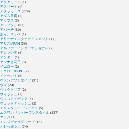
アクアモール
(1)
アスリート
(1)
アタッカーズ
(229)
アダム書房
(1)
アップス
(3)
アップソン
(81)
アパッチ
(80)
あら、スケベ
(1)
アリーナエンターテインメント
(17)
アリスJAPAN
(36)
アルファーインターナショナル
(2)
アロマ企画
(6)
アンダー
(1)
アンナと花子
(5)
イエロー
(2)
イエロー/HERO
(2)
イノセント
(5)
ヴァンアソシエイツ
(31)
ヴィ
(24)
ヴィクトリア
(2)
ウィッシュ
(2)
ウエストメディア
(3)
ウェットティッシュ
(2)
エクスタシー・ワークス
(5)
エスワン ナンバーワンスタイル
(237)
エッジ
(1)
エムズビデオグループ
(15)
えむっ娘ラボ
(34)