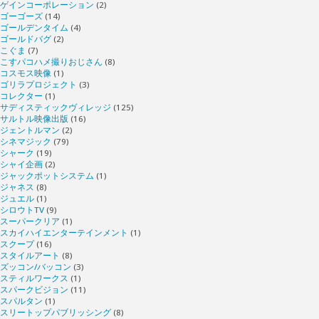
ゲインコーポレーション
(2)
ゴーゴーズ
(14)
ゴールデンタイム
(4)
ゴールドバグ
(2)
こぐま
(7)
こすパコハメ撮りおじさん
(8)
コスモス映像
(1)
ゴリラプロジェクト
(3)
コレクター
(1)
サディスティックヴィレッジ
(125)
サルトル映像出版
(16)
ジェントルマン
(2)
シネマジック
(79)
シャーク
(19)
シャイ企画
(2)
ジャックポットシステム
(1)
ジャネス
(8)
ジュエル
(1)
シロウトTV
(9)
スーパークリア
(1)
スカイハイエンターテインメント
(1)
スクープ
(16)
スタイルアート
(8)
ズッコン/バッコン
(3)
スティルワークス
(1)
スパークビジョン
(11)
スパルタン
(1)
スリートップパブリッシング
(8)