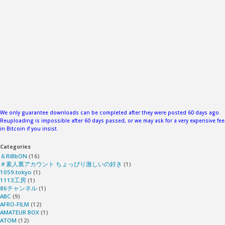
We only guarantee downloads can be completed after they were posted 60 days ago.
Reuploading is impossible after 60 days passed, or we may ask for a very expensive fee
in Bitcoin if you insist.
Categories
＆RiBbON
(16)
＃素人裏アカウント ちょっぴり激しいの好き
(1)
1059.tokyo
(1)
1113工房
(1)
86チャンネル
(1)
ABC
(9)
AFRO-FILM
(12)
AMATEUR BOX
(1)
ATOM
(12)