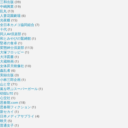
三和出版
(39)
中嶋興業
(19)
乱丸
(13)
人妻花園劇場
(6)
光夜蝶
(15)
全日本カメコ協同組合
(7)
十代
(1)
同人AV倶楽部
(1)
和とみやびの緊縛館
(1)
堅者の食卓
(1)
変態紳士倶楽部
(113)
大塚フロッピー
(1)
大洋図書
(1)
大蔵映画
(1)
女体昇天映像社
(10)
姦乱者
(6)
実録出版
(3)
小林三郎企画
(1)
山と空
(71)
嵐を呼ぶスーパーガール
(1)
幼獄LiTE
(1)
心交社
(1)
思春期.com
(18)
思春期フィクション
(1)
新セカイ
(1)
日本メディアサプライ
(4)
映天
(5)
普通女子
(1)