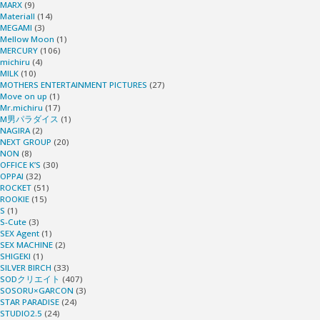
MARX
(9)
Materiall
(14)
MEGAMI
(3)
Mellow Moon
(1)
MERCURY
(106)
michiru
(4)
MILK
(10)
MOTHERS ENTERTAINMENT PICTURES
(27)
Move on up
(1)
Mr.michiru
(17)
M男パラダイス
(1)
NAGIRA
(2)
NEXT GROUP
(20)
NON
(8)
OFFICE K’S
(30)
OPPAI
(32)
ROCKET
(51)
ROOKIE
(15)
S
(1)
S-Cute
(3)
SEX Agent
(1)
SEX MACHINE
(2)
SHIGEKI
(1)
SILVER BIRCH
(33)
SODクリエイト
(407)
SOSORU×GARCON
(3)
STAR PARADISE
(24)
STUDIO2.5
(24)