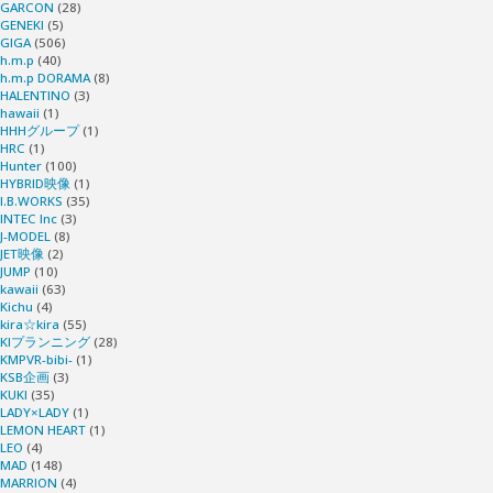
GARCON
(28)
GENEKI
(5)
GIGA
(506)
h.m.p
(40)
h.m.p DORAMA
(8)
HALENTINO
(3)
hawaii
(1)
HHHグループ
(1)
HRC
(1)
Hunter
(100)
HYBRID映像
(1)
I.B.WORKS
(35)
INTEC Inc
(3)
J-MODEL
(8)
JET映像
(2)
JUMP
(10)
kawaii
(63)
Kichu
(4)
kira☆kira
(55)
KIプランニング
(28)
KMPVR-bibi-
(1)
KSB企画
(3)
KUKI
(35)
LADY×LADY
(1)
LEMON HEART
(1)
LEO
(4)
MAD
(148)
MARRION
(4)