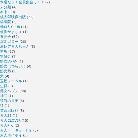
木曜だヨ！全員集合っ！！
(2)
未分類
(4)
本中
(99)
桃太郎映像出版
(22)
椿鳳院
(2)
極ロリCLUB
(11)
横浜かまちょ
(1)
毒宴会
(59)
溜池ゴロー
(26)
激レア素人ちゃん
(3)
無垢
(67)
無敵会
(1)
熟女JAPAN
(1)
熟女はつらいよ
(4)
熟女塾
(3)
犬
(4)
玉屋レーベル
(1)
生貝
(6)
痴女ヘブン
(38)
神回
(1)
禁断の果実
(6)
稀
(1)
笠倉出版社
(3)
素人39
(1)
素人CLOVER
(15)
素人Pro
(2)
素人トーキョーH.S.
(3)
素人ホイホイ
(3)