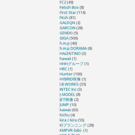
FC2
(49)
Fetish Box
(8)
First Star
(114)
Fitch
(81)
GALDQN
(2)
GARCON
(28)
GENEKI
(5)
GIGA
(506)
h.m.p
(40)
h.m.p DORAMA
(8)
HALENTINO
(3)
hawaii
(1)
HHHグループ
(1)
HRC
(1)
Hunter
(100)
HYBRID映像
(1)
I.B.WORKS
(35)
INTEC Inc
(3)
J-MODEL
(8)
JET映像
(2)
JUMP
(10)
kawaii
(63)
Kichu
(4)
kira☆kira
(55)
KIプランニング
(28)
KMPVR-bibi-
(1)