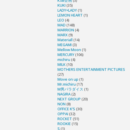
KSB企画
(3)
KUKI
(35)
LADY×LADY
(1)
LEMON HEART
(1)
LEO
(4)
MAD
(148)
MARRION
(4)
MARX
(9)
Materiall
(14)
MEGAMI
(3)
Mellow Moon
(1)
MERCURY
(106)
michiru
(4)
MILK
(10)
MOTHERS ENTERTAINMENT PICTURES
(27)
Move on up
(1)
Mr.michiru
(17)
M男パラダイス
(1)
NAGIRA
(2)
NEXT GROUP
(20)
NON
(8)
OFFICE K’S
(30)
OPPAI
(32)
ROCKET
(51)
ROOKIE
(15)
S
(1)