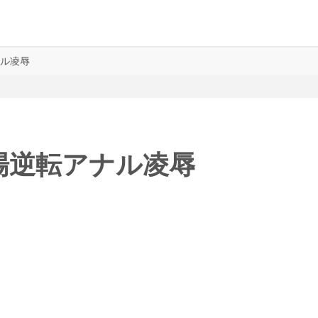
ナル凌辱
様立場逆転アナル凌辱