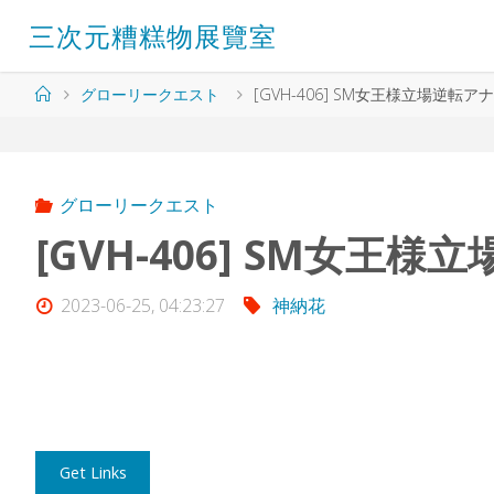
コ
三
次
元
糟
糕
物
展
覽
室
ン
テ
ン
ホ
グローリークエスト
[GVH-406] SM女王様立場逆転ア
ツ
ー
へ
ム
ス
キ
ッ
グローリークエスト
プ
[GVH-406] SM女王
2023-06-25, 04:23:27
神納花