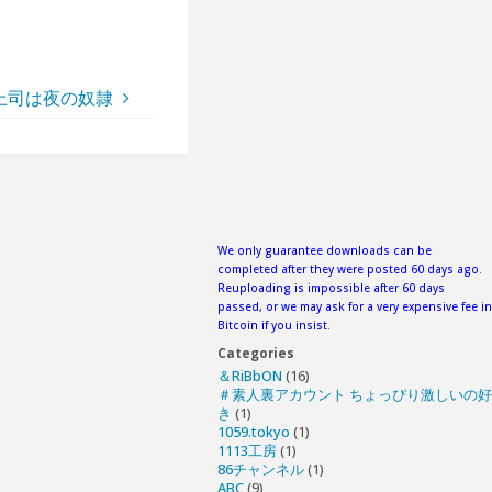
昼の上司は夜の奴隷
We only guarantee downloads can be
completed after they were posted 60 days ago.
Reuploading is impossible after 60 days
passed, or we may ask for a very expensive fee in
Bitcoin if you insist.
Categories
＆RiBbON
(16)
＃素人裏アカウント ちょっぴり激しいの好
き
(1)
1059.tokyo
(1)
1113工房
(1)
86チャンネル
(1)
ABC
(9)