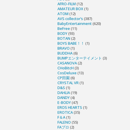
AFRO-FILM
(12)
AMATEUR BOX
(1)
ATOM
(12)
AVS collector’s
(387)
BabyEntertainment
(620)
BeFree
(11)
BODY
(93)
BOTAN
(2)
BOYS BABE！！
(1)
BRAVO
(1)
BUDDHA
(6)
BUMPエンターテイメント
(3)
CASANOVA
(2)
CHoBitcH
(3)
CosDeluxe
(13)
CP田園
(6)
CRYSTAL VR
(1)
D&S
(1)
DAHLIA
(19)
DANDY
(4)
E-BODY
(47)
EROS HEARTS
(1)
EROTICA
(35)
F＆A
(1)
FALENO
(55)
FAプロ
(2)