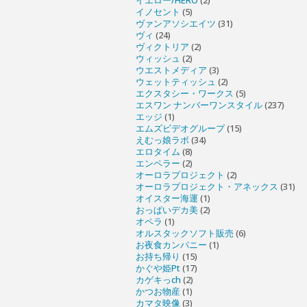
イエロー/HERO
(2)
イノセント
(5)
ヴァンアソシエイツ
(31)
ヴィ
(24)
ヴィクトリア
(2)
ウィッシュ
(2)
ウエストメディア
(3)
ウェットティッシュ
(2)
エクスタシー・ワークス
(5)
エスワン ナンバーワンスタイル
(237)
エッジ
(1)
エムズビデオグループ
(15)
えむっ娘ラボ
(34)
エロタイム
(8)
エンペラー
(2)
オーロラプロジェクト
(2)
オーロラプロジェクト・アネックス
(31)
オイスター海運
(1)
おっぱいデカ美
(2)
オペラ
(1)
オルスタックソフト販売
(6)
お夜食カンパニー
(1)
お持ち帰り
(15)
かぐや姫Pt
(17)
カゲキっch
(2)
かつお物産
(1)
カマタ映像
(3)