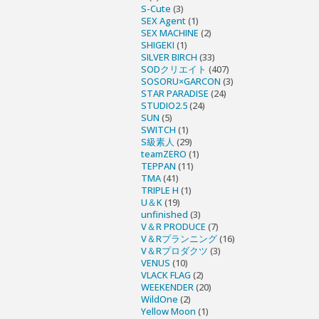
S-Cute
(3)
SEX Agent
(1)
SEX MACHINE
(2)
SHIGEKI
(1)
SILVER BIRCH
(33)
SODクリエイト
(407)
SOSORU×GARCON
(3)
STAR PARADISE
(24)
STUDIO2.5
(24)
SUN
(5)
SWITCH
(1)
S級素人
(29)
teamZERO
(1)
TEPPAN
(11)
TMA
(41)
TRIPLE H
(1)
U＆K
(19)
unfinished
(3)
V＆R PRODUCE
(7)
V＆Rプランニング
(16)
V＆Rプロダクツ
(3)
VENUS
(10)
VLACK FLAG
(2)
WEEKENDER
(20)
WildOne
(2)
Yellow Moon
(1)