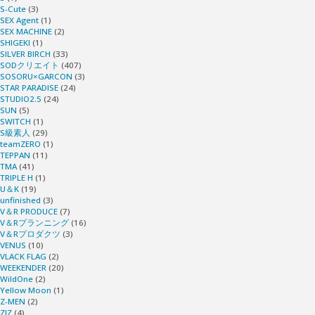
S-Cute
(3)
SEX Agent
(1)
SEX MACHINE
(2)
SHIGEKI
(1)
SILVER BIRCH
(33)
SODクリエイト
(407)
SOSORU×GARCON
(3)
STAR PARADISE
(24)
STUDIO2.5
(24)
SUN
(5)
SWITCH
(1)
S級素人
(29)
teamZERO
(1)
TEPPAN
(11)
TMA
(41)
TRIPLE H
(1)
U＆K
(19)
unfinished
(3)
V＆R PRODUCE
(7)
V＆Rプランニング
(16)
V＆Rプロダクツ
(3)
VENUS
(10)
VLACK FLAG
(2)
WEEKENDER
(20)
WildOne
(2)
Yellow Moon
(1)
Z-MEN
(2)
ZIZ
(4)