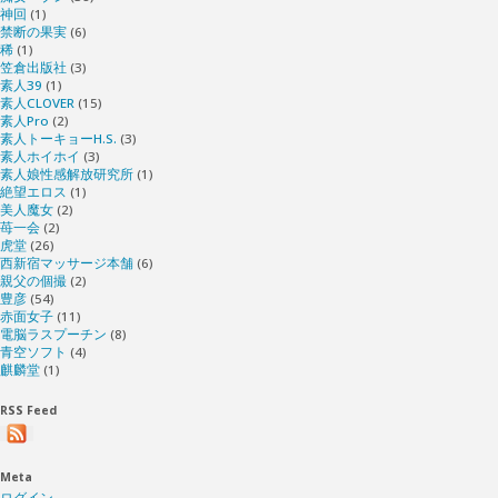
神回
(1)
禁断の果実
(6)
稀
(1)
笠倉出版社
(3)
素人39
(1)
素人CLOVER
(15)
素人Pro
(2)
素人トーキョーH.S.
(3)
素人ホイホイ
(3)
素人娘性感解放研究所
(1)
絶望エロス
(1)
美人魔女
(2)
苺一会
(2)
虎堂
(26)
西新宿マッサージ本舗
(6)
親父の個撮
(2)
豊彦
(54)
赤面女子
(11)
電脳ラスプーチン
(8)
青空ソフト
(4)
麒麟堂
(1)
RSS Feed
Meta
ログイン