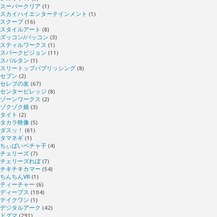
スーパークリア
(1)
スカイハイエンターテインメント
(1)
スクープ
(16)
スタイルアート
(8)
ズッコン/バッコン
(3)
スティルワークス
(1)
スパークビジョン
(11)
スパルタン
(1)
スリートップパブリッシング
(8)
セブン
(2)
セレブの友
(67)
センタービレッジ
(8)
ゾーンワークス
(2)
ゾクゾク娘
(3)
タイト
(2)
タカラ映像
(5)
ダスッ！
(61)
タマネギ
(1)
ちぃぱいペチャ子
(4)
チェリーズ
(7)
チェリーズれぼ
(7)
チキチキカマー
(54)
ちんちんVR
(1)
ティーチャー
(6)
ディープス
(104)
テイクワン
(1)
デジタルアーク
(42)
ドグマ
(291)