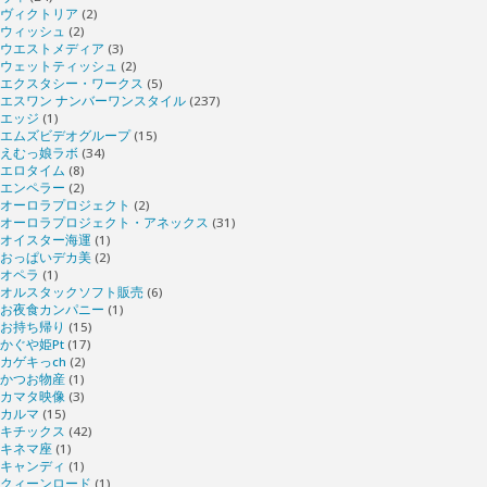
ヴィクトリア
(2)
ウィッシュ
(2)
ウエストメディア
(3)
ウェットティッシュ
(2)
エクスタシー・ワークス
(5)
エスワン ナンバーワンスタイル
(237)
エッジ
(1)
エムズビデオグループ
(15)
えむっ娘ラボ
(34)
エロタイム
(8)
エンペラー
(2)
オーロラプロジェクト
(2)
オーロラプロジェクト・アネックス
(31)
オイスター海運
(1)
おっぱいデカ美
(2)
オペラ
(1)
オルスタックソフト販売
(6)
お夜食カンパニー
(1)
お持ち帰り
(15)
かぐや姫Pt
(17)
カゲキっch
(2)
かつお物産
(1)
カマタ映像
(3)
カルマ
(15)
キチックス
(42)
キネマ座
(1)
キャンディ
(1)
クィーンロード
(1)