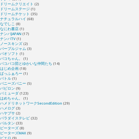
ドリームクリエイト
(2)
ドリームステージ
(1)
ドリームチケット
(35)
ナチュラルハイ
(68)
なでしこ
(8)
なにわ書店
(1)
ナンパJAPAN
(17)
ナンパTV
(1)
ノースキンズ
(2)
パープルジャム
(3)
パオソフト
(1)
パコちゃん。
(1)
パコパコ団とゆかいな仲間たち
(14)
はじめ企画
(18)
ばっふぁろー
(1)
バトル
(1)
バニーズバニー
(5)
バビロン
(9)
バミューダ
(123)
はめちゃん。
(1)
ハメドリネットワークSecondEdition
(29)
ハメログ
(3)
ハヤブサ
(2)
パラダイステレビ
(32)
バルタン
(33)
ピーターズ
(8)
ピーターズMAX
(9)
ピエロ
(9)