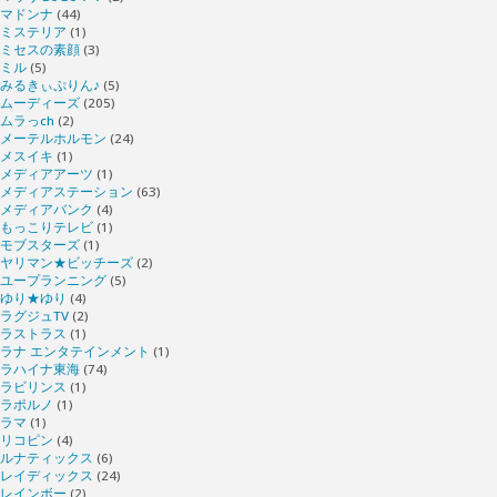
マドンナ
(44)
ミステリア
(1)
ミセスの素顔
(3)
ミル
(5)
みるきぃぷりん♪
(5)
ムーディーズ
(205)
ムラっch
(2)
メーテルホルモン
(24)
メスイキ
(1)
メディアアーツ
(1)
メディアステーション
(63)
メディアバンク
(4)
もっこりテレビ
(1)
モブスターズ
(1)
ヤリマン★ビッチーズ
(2)
ユープランニング
(5)
ゆり★ゆり
(4)
ラグジュTV
(2)
ラストラス
(1)
ラナ エンタテインメント
(1)
ラハイナ東海
(74)
ラビリンス
(1)
ラポルノ
(1)
ラマ
(1)
リコピン
(4)
ルナティックス
(6)
レイディックス
(24)
レインボー
(2)