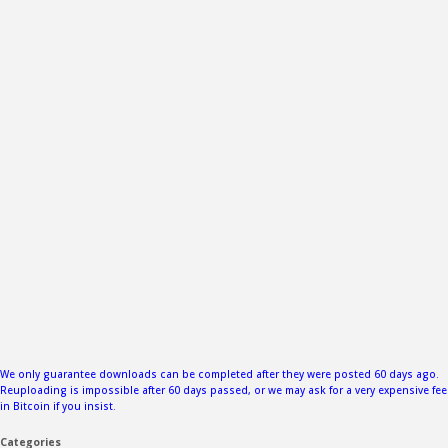
We only guarantee downloads can be completed after they were posted 60 days ago.
Reuploading is impossible after 60 days passed, or we may ask for a very expensive fee
in Bitcoin if you insist.
Categories