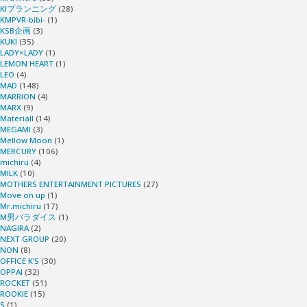
KIプランニング
(28)
KMPVR-bibi-
(1)
KSB企画
(3)
KUKI
(35)
LADY×LADY
(1)
LEMON HEART
(1)
LEO
(4)
MAD
(148)
MARRION
(4)
MARX
(9)
Materiall
(14)
MEGAMI
(3)
Mellow Moon
(1)
MERCURY
(106)
michiru
(4)
MILK
(10)
MOTHERS ENTERTAINMENT PICTURES
(27)
Move on up
(1)
Mr.michiru
(17)
M男パラダイス
(1)
NAGIRA
(2)
NEXT GROUP
(20)
NON
(8)
OFFICE K’S
(30)
OPPAI
(32)
ROCKET
(51)
ROOKIE
(15)
S
(1)