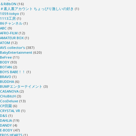
＆RiBbON
(16)
＃素人裏アカウント ちょっぴり激しいの好き
(1)
1059.tokyo
(1)
1113工房
(1)
86チャンネル
(1)
ABC
(9)
AFRO-FILM
(12)
AMATEUR BOX
(1)
ATOM
(12)
AVS collector’s
(387)
BabyEntertainment
(620)
BeFree
(11)
BODY
(93)
BOTAN
(2)
BOYS BABE！！
(1)
BRAVO
(1)
BUDDHA
(6)
BUMPエンターテイメント
(3)
CASANOVA
(2)
CHoBitcH
(3)
CosDeluxe
(13)
CP田園
(6)
CRYSTAL VR
(1)
D&S
(1)
DAHLIA
(19)
DANDY
(4)
E-BODY
(47)
EROS HEARTS
(1)