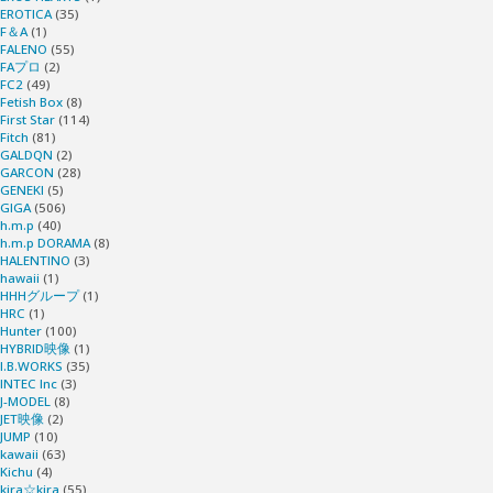
EROTICA
(35)
F＆A
(1)
FALENO
(55)
FAプロ
(2)
FC2
(49)
Fetish Box
(8)
First Star
(114)
Fitch
(81)
GALDQN
(2)
GARCON
(28)
GENEKI
(5)
GIGA
(506)
h.m.p
(40)
h.m.p DORAMA
(8)
HALENTINO
(3)
hawaii
(1)
HHHグループ
(1)
HRC
(1)
Hunter
(100)
HYBRID映像
(1)
I.B.WORKS
(35)
INTEC Inc
(3)
J-MODEL
(8)
JET映像
(2)
JUMP
(10)
kawaii
(63)
Kichu
(4)
kira☆kira
(55)