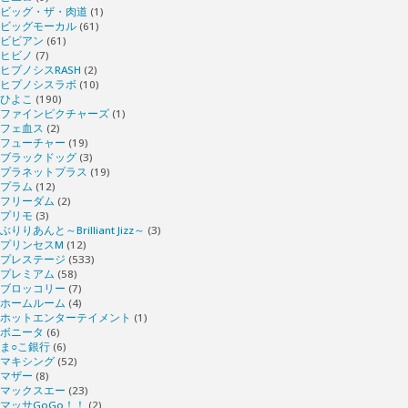
ビッグ・ザ・肉道
(1)
ビッグモーカル
(61)
ビビアン
(61)
ヒビノ
(7)
ヒプノシスRASH
(2)
ヒプノシスラボ
(10)
ひよこ
(190)
ファインピクチャーズ
(1)
フェ血ス
(2)
フューチャー
(19)
ブラックドッグ
(3)
プラネットプラス
(19)
プラム
(12)
フリーダム
(2)
プリモ
(3)
ぶりりあんと～Brilliant Jizz～
(3)
プリンセスM
(12)
プレステージ
(533)
プレミアム
(58)
ブロッコリー
(7)
ホームルーム
(4)
ホットエンターテイメント
(1)
ボニータ
(6)
ま○こ銀行
(6)
マキシング
(52)
マザー
(8)
マックスエー
(23)
マッサGoGo！！
(2)