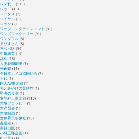
レズれ！
(110)
レッド
(15)
ロータス
(2)
ロイヤル
(12)
ロッソ
(2)
ワープエンタテインメント
(31)
ワンズファクトリー
(91)
ワンダフル
(3)
ゑびすさん
(5)
三和出版
(39)
中嶋興業
(19)
乱丸
(13)
人妻花園劇場
(6)
光夜蝶
(15)
全日本カメコ協同組合
(7)
十代
(1)
同人AV倶楽部
(1)
和とみやびの緊縛館
(1)
堅者の食卓
(1)
変態紳士倶楽部
(113)
大塚フロッピー
(1)
大洋図書
(1)
大蔵映画
(1)
女体昇天映像社
(10)
姦乱者
(6)
実録出版
(3)
小林三郎企画
(1)
山と空
(71)