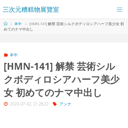
コ
三
次
元
糟
糕
物
展
覽
室
ン
テ
ン
ホ
本中
[HMN-141] 解禁 芸術シルクボディロシアハーフ美少女 初
ツ
ー
めてのナマ中出し
へ
ム
ス
キ
ッ
プ
本中
[HMN-141] 解禁 芸術シル
クボディロシアハーフ美少
女 初めてのナマ中出し
2023-07-02, 21:28:22
アンナ