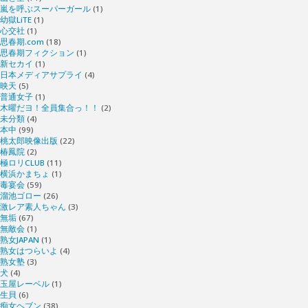
嵐を呼ぶスーパーガール
(1)
幼獄LiTE
(1)
心交社
(1)
思春期.com
(18)
思春期フィクション
(1)
新セカイ
(1)
日本メディアサプライ
(4)
映天
(5)
普通女子
(1)
木曜だヨ！全員集合っ！！
(2)
未分類
(4)
本中
(99)
桃太郎映像出版
(22)
椿鳳院
(2)
極ロリCLUB
(11)
横浜かまちょ
(1)
毒宴会
(59)
溜池ゴロー
(26)
激レア素人ちゃん
(3)
無垢
(67)
無敵会
(1)
熟女JAPAN
(1)
熟女はつらいよ
(4)
熟女塾
(3)
犬
(4)
玉屋レーベル
(1)
生貝
(6)
痴女ヘブン
(38)