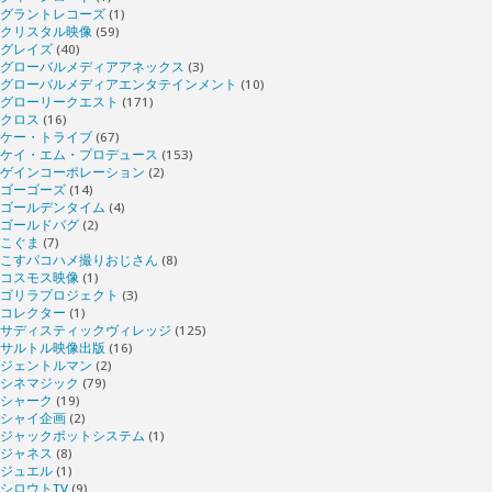
グラントレコーズ
(1)
クリスタル映像
(59)
グレイズ
(40)
グローバルメディアアネックス
(3)
グローバルメディアエンタテインメント
(10)
グローリークエスト
(171)
クロス
(16)
ケー・トライブ
(67)
ケイ・エム・プロデュース
(153)
ゲインコーポレーション
(2)
ゴーゴーズ
(14)
ゴールデンタイム
(4)
ゴールドバグ
(2)
こぐま
(7)
こすパコハメ撮りおじさん
(8)
コスモス映像
(1)
ゴリラプロジェクト
(3)
コレクター
(1)
サディスティックヴィレッジ
(125)
サルトル映像出版
(16)
ジェントルマン
(2)
シネマジック
(79)
シャーク
(19)
シャイ企画
(2)
ジャックポットシステム
(1)
ジャネス
(8)
ジュエル
(1)
シロウトTV
(9)