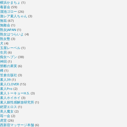
横浜かまちょ
(1)
毒宴会
(59)
溜池ゴロー
(26)
激レア素人ちゃん
(3)
無垢
(67)
無敵会
(1)
熟女JAPAN
(1)
熟女はつらいよ
(4)
熟女塾
(3)
犬
(4)
玉屋レーベル
(1)
生貝
(6)
痴女ヘブン
(38)
神回
(1)
禁断の果実
(6)
稀
(1)
笠倉出版社
(3)
素人39
(1)
素人CLOVER
(15)
素人Pro
(2)
素人トーキョーH.S.
(3)
素人ホイホイ
(3)
素人娘性感解放研究所
(1)
絶望エロス
(1)
美人魔女
(2)
苺一会
(2)
虎堂
(26)
西新宿マッサージ本舗
(6)