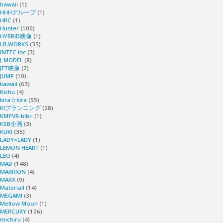
hawaii
(1)
HHHグループ
(1)
HRC
(1)
Hunter
(100)
HYBRID映像
(1)
I.B.WORKS
(35)
INTEC Inc
(3)
J-MODEL
(8)
JET映像
(2)
JUMP
(10)
kawaii
(63)
Kichu
(4)
kira☆kira
(55)
KIプランニング
(28)
KMPVR-bibi-
(1)
KSB企画
(3)
KUKI
(35)
LADY×LADY
(1)
LEMON HEART
(1)
LEO
(4)
MAD
(148)
MARRION
(4)
MARX
(9)
Materiall
(14)
MEGAMI
(3)
Mellow Moon
(1)
MERCURY
(106)
michiru
(4)