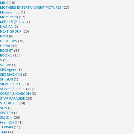
MILK
(10)
MOTHERS ENTERTAINMENT PICTURES
(27)
Move on up
(1)
Mr.michiru
(17)
M男パラダイス
(1)
NAGIRA
(2)
NEXT GROUP
(20)
NON
(8)
OFFICE K’S
(30)
OPPAI
(32)
ROCKET
(51)
ROOKIE
(15)
S
(1)
S-Cute
(3)
SEX Agent
(1)
SEX MACHINE
(2)
SHIGEKI
(1)
SILVER BIRCH
(33)
SODクリエイト
(407)
SOSORU×GARCON
(3)
STAR PARADISE
(24)
STUDIO2.5
(24)
SUN
(5)
SWITCH
(1)
S級素人
(29)
teamZERO
(1)
TEPPAN
(11)
TMA
(41)