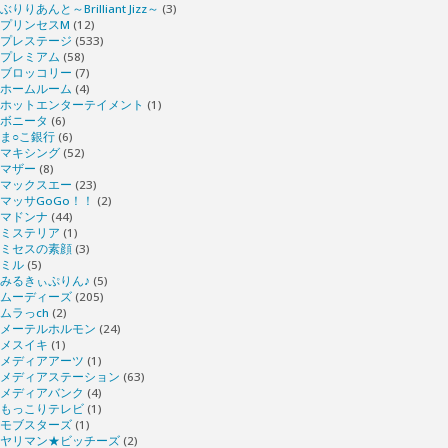
ぶりりあんと～Brilliant Jizz～
(3)
プリンセスM
(12)
プレステージ
(533)
プレミアム
(58)
ブロッコリー
(7)
ホームルーム
(4)
ホットエンターテイメント
(1)
ボニータ
(6)
ま○こ銀行
(6)
マキシング
(52)
マザー
(8)
マックスエー
(23)
マッサGoGo！！
(2)
マドンナ
(44)
ミステリア
(1)
ミセスの素顔
(3)
ミル
(5)
みるきぃぷりん♪
(5)
ムーディーズ
(205)
ムラっch
(2)
メーテルホルモン
(24)
メスイキ
(1)
メディアアーツ
(1)
メディアステーション
(63)
メディアバンク
(4)
もっこりテレビ
(1)
モブスターズ
(1)
ヤリマン★ビッチーズ
(2)