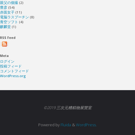
親父の個撮
(2)
豊彦
(54)
赤面女子
(11)
電脳ラスプーチン
(8)
青空ソフト
(4)
麒麟堂
(1)
RSS Feed
Meta
ログイン
投稿フィード
コメントフィード
WordPress.org
©2019 三次元糟糕物展覽室
Powered by
Fluida
&
WordPress.