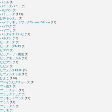
バトル
(1)
バニーズバニー
(5)
バビロン
(9)
バミューダ
(123)
はめちゃん。
(1)
ハメドリネットワークSecondEdition
(29)
ハメログ
(3)
ハヤブサ
(2)
パラダイステレビ
(32)
バルタン
(33)
ピーターズ
(8)
ピーターズMAX
(9)
ピエロ
(9)
ビッグ・ザ・肉道
(1)
ビッグモーカル
(61)
ビビアン
(61)
ヒビノ
(7)
ヒプノシスRASH
(2)
ヒプノシスラボ
(10)
ひよこ
(190)
ファインピクチャーズ
(1)
フェ血ス
(2)
フューチャー
(19)
ブラックドッグ
(3)
プラネットプラス
(19)
プラム
(12)
フリーダム
(2)
プリモ
(3)