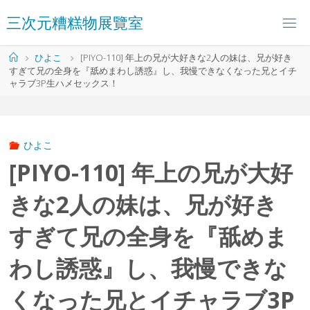
コ
三
次
元
糟
糕
物
展
覽
室
ン
テ
ン
ホ
ひよこ
[PIYO-110] 年上の兄が大好きな2人の妹は、兄が好き
ツ
ー
すぎて兄の全身を『舐めまわし誘惑』し、我慢できなくなった兄とイチ
へ
ム
ャラブ3P生ハメセックス！
ス
キ
ッ
プ
ひよこ
[PIYO-110] 年上の兄が大好
きな2人の妹は、兄が好き
すぎて兄の全身を『舐めま
わし誘惑』し、我慢できな
くなった兄とイチャラブ3P