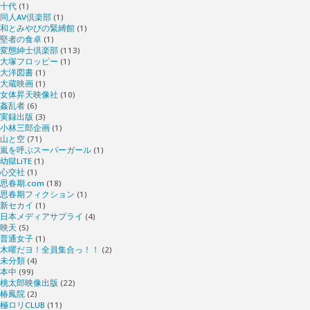
十代
(1)
同人AV倶楽部
(1)
和とみやびの緊縛館
(1)
堅者の食卓
(1)
変態紳士倶楽部
(113)
大塚フロッピー
(1)
大洋図書
(1)
大蔵映画
(1)
女体昇天映像社
(10)
姦乱者
(6)
実録出版
(3)
小林三郎企画
(1)
山と空
(71)
嵐を呼ぶスーパーガール
(1)
幼獄LiTE
(1)
心交社
(1)
思春期.com
(18)
思春期フィクション
(1)
新セカイ
(1)
日本メディアサプライ
(4)
映天
(5)
普通女子
(1)
木曜だヨ！全員集合っ！！
(2)
未分類
(4)
本中
(99)
桃太郎映像出版
(22)
椿鳳院
(2)
極ロリCLUB
(11)