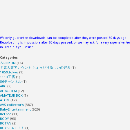
We only guarantee downloads can be completed after they were posted 60 days ago.
Reuploading is impossible after 60 days passed, or we may ask for a very expensive fee
in Bitcoin if you insist.
Categories
＆RiBbON
(16)
＃素人裏アカウント ちょっぴり激しいの好き
(1)
1059.tokyo
(1)
1113工房
(1)
86チャンネル
(1)
ABC
(9)
AFRO-FILM
(12)
AMATEUR BOX
(1)
ATOM
(12)
AVS collector’s
(387)
BabyEntertainment
(620)
BeFree
(11)
BODY
(93)
BOTAN
(2)
BOYS BABE！！
(1)