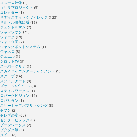
コスモス映像
(1)
ゴリラプロジェクト
(3)
コレクター
(1)
サディスティックヴィレッジ
(125)
サルトル映像出版
(16)
ジェントルマン
(2)
シネマジック
(79)
シャーク
(19)
シャイ企画
(2)
ジャックポットシステム
(1)
ジャネス
(8)
ジュエル
(1)
シロウトTV
(9)
スーパークリア
(1)
スカイハイエンターテインメント
(1)
スクープ
(16)
スタイルアート
(8)
ズッコン/バッコン
(3)
スティルワークス
(1)
スパークビジョン
(11)
スパルタン
(1)
スリートップパブリッシング
(8)
セブン
(2)
セレブの友
(67)
センタービレッジ
(8)
ゾーンワークス
(2)
ゾクゾク娘
(3)
タイト
(2)