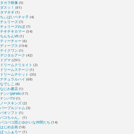
タカラ映像
(5)
ダスッ！
(61)
タマネギ
(1)
ちぃぱいペチャ子
(4)
チェリーズ
(7)
チェリーズれぼ
(7)
チキチキカマー
(54)
ちんちんVR
(1)
ティーチャー
(6)
ディープス
(104)
テイクワン
(1)
デジタルアーク
(42)
ドグマ
(291)
ドリームクリエイト
(2)
ドリームステージ
(1)
ドリームチケット
(35)
ナチュラルハイ
(68)
なでしこ
(8)
なにわ書店
(1)
ナンパJAPAN
(17)
ナンパTV
(1)
ノースキンズ
(2)
パープルジャム
(3)
パオソフト
(1)
パコちゃん。
(1)
パコパコ団とゆかいな仲間たち
(14)
はじめ企画
(18)
ばっふぁろー
(1)