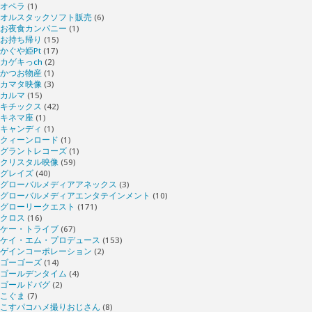
オペラ
(1)
オルスタックソフト販売
(6)
お夜食カンパニー
(1)
お持ち帰り
(15)
かぐや姫Pt
(17)
カゲキっch
(2)
かつお物産
(1)
カマタ映像
(3)
カルマ
(15)
キチックス
(42)
キネマ座
(1)
キャンディ
(1)
クィーンロード
(1)
グラントレコーズ
(1)
クリスタル映像
(59)
グレイズ
(40)
グローバルメディアアネックス
(3)
グローバルメディアエンタテインメント
(10)
グローリークエスト
(171)
クロス
(16)
ケー・トライブ
(67)
ケイ・エム・プロデュース
(153)
ゲインコーポレーション
(2)
ゴーゴーズ
(14)
ゴールデンタイム
(4)
ゴールドバグ
(2)
こぐま
(7)
こすパコハメ撮りおじさん
(8)