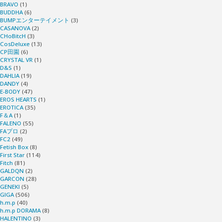
BRAVO
(1)
BUDDHA
(6)
BUMPエンターテイメント
(3)
CASANOVA
(2)
CHoBitcH
(3)
CosDeluxe
(13)
CP田園
(6)
CRYSTAL VR
(1)
D&S
(1)
DAHLIA
(19)
DANDY
(4)
E-BODY
(47)
EROS HEARTS
(1)
EROTICA
(35)
F＆A
(1)
FALENO
(55)
FAプロ
(2)
FC2
(49)
Fetish Box
(8)
First Star
(114)
Fitch
(81)
GALDQN
(2)
GARCON
(28)
GENEKI
(5)
GIGA
(506)
h.m.p
(40)
h.m.p DORAMA
(8)
HALENTINO
(3)