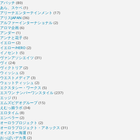
アパッチ
(80)
あら、スケベ
(1)
アリーナエンターテインメント
(17)
アリスJAPAN
(36)
アルファーインターナショナル
(2)
アロマ企画
(6)
アンダー
(1)
アンナと花子
(5)
イエロー
(2)
イエロー/HERO
(2)
イノセント
(5)
ヴァンアソシエイツ
(31)
ヴィ
(24)
ヴィクトリア
(2)
ウィッシュ
(2)
ウエストメディア
(3)
ウェットティッシュ
(2)
エクスタシー・ワークス
(5)
エスワン ナンバーワンスタイル
(237)
エッジ
(1)
エムズビデオグループ
(15)
えむっ娘ラボ
(34)
エロタイム
(8)
エンペラー
(2)
オーロラプロジェクト
(2)
オーロラプロジェクト・アネックス
(31)
オイスター海運
(1)
おっぱいデカ美
(2)