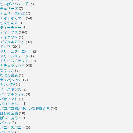
ちぃぱいペチャ子
(4)
チェリーズ
(7)
チェリーズれぼ
(7)
チキチキカマー
(54)
ちんちんVR
(1)
ティーチャー
(6)
ディープス
(104)
テイクワン
(1)
デジタルアーク
(42)
ドグマ
(291)
ドリームクリエイト
(2)
ドリームステージ
(1)
ドリームチケット
(35)
ナチュラルハイ
(68)
なでしこ
(8)
なにわ書店
(1)
ナンパJAPAN
(17)
ナンパTV
(1)
ノースキンズ
(2)
パープルジャム
(3)
パオソフト
(1)
パコちゃん。
(1)
パコパコ団とゆかいな仲間たち
(14)
はじめ企画
(18)
ばっふぁろー
(1)
バトル
(1)
バニーズバニー
(5)
バビロン
(9)