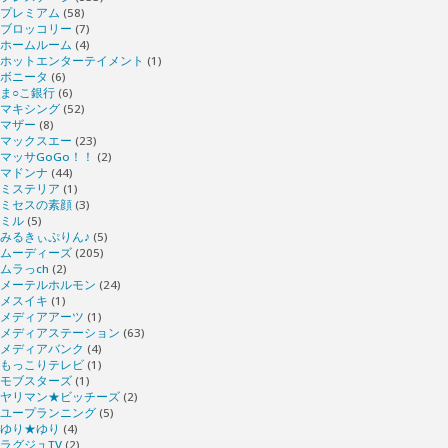
プレミアム
(58)
ブロッコリー
(7)
ホームルーム
(4)
ホットエンターテイメント
(1)
ボニータ
(6)
ま○こ銀行
(6)
マキシング
(52)
マザー
(8)
マックスエー
(23)
マッサGoGo！！
(2)
マドンナ
(44)
ミステリア
(1)
ミセスの素顔
(3)
ミル
(5)
みるきぃぷりん♪
(5)
ムーディーズ
(205)
ムラっch
(2)
メーテルホルモン
(24)
メスイキ
(1)
メディアアーツ
(1)
メディアステーション
(63)
メディアバンク
(4)
もっこりテレビ
(1)
モブスターズ
(1)
ヤリマン★ビッチーズ
(2)
ユープランニング
(5)
ゆり★ゆり
(4)
ラグジュTV
(2)