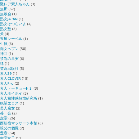
激レア素人ちゃん
(3)
無垢
(67)
無敵会
(1)
熟女JAPAN
(1)
熟女はつらいよ
(4)
熟女塾
(3)
犬
(4)
玉屋レーベル
(1)
生貝
(6)
痴女ヘブン
(38)
神回
(1)
禁断の果実
(6)
稀
(1)
笠倉出版社
(3)
素人39
(1)
素人CLOVER
(15)
素人Pro
(2)
素人トーキョーH.S.
(3)
素人ホイホイ
(3)
素人娘性感解放研究所
(1)
絶望エロス
(1)
美人魔女
(2)
苺一会
(2)
虎堂
(26)
西新宿マッサージ本舗
(6)
親父の個撮
(2)
豊彦
(54)
赤面女子
(11)