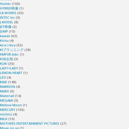
Hunter
(100)
HYBRID映像
(1)
I.B.WORKS
(35)
INTEC Inc
(3)
J-MODEL
(8)
JET映像
(2)
JUMP
(10)
kawaii
(63)
Kichu
(4)
kira☆kira
(55)
KIプランニング
(28)
KMPVR-bibi-
(1)
KSB企画
(3)
KUKI
(35)
LADY×LADY
(1)
LEMON HEART
(1)
LEO
(4)
MAD
(148)
MARRION
(4)
MARX
(9)
Materiall
(14)
MEGAMI
(3)
Mellow Moon
(1)
MERCURY
(106)
michiru
(4)
MILK
(10)
MOTHERS ENTERTAINMENT PICTURES
(27)
Move on up
(1)