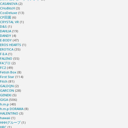
CASANOVA
(2)
CHoBitcH
(3)
CosDeluxe
(13)
CP田園
(6)
CRYSTAL VR
(1)
D&S
(1)
DAHLIA
(19)
DANDY
(4)
E-BODY
(47)
EROS HEARTS
(1)
EROTICA
(35)
F＆A
(1)
FALENO
(55)
FAプロ
(2)
FC2
(49)
Fetish Box
(8)
First Star
(114)
Fitch
(81)
GALDQN
(2)
GARCON
(28)
GENEKI
(5)
GIGA
(506)
h.m.p
(40)
h.m.p DORAMA
(8)
HALENTINO
(3)
hawaii
(1)
HHHグループ
(1)
HRC
(1)