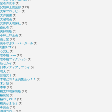
堅者の食卓
(1)
変態紳士倶楽部
(113)
大塚フロッピー
(1)
大洋図書
(1)
大蔵映画
(1)
女体昇天映像社
(10)
姦乱者
(6)
実録出版
(3)
小林三郎企画
(1)
山と空
(71)
嵐を呼ぶスーパーガール
(1)
幼獄LiTE
(1)
心交社
(1)
思春期.com
(18)
思春期フィクション
(1)
新セカイ
(1)
日本メディアサプライ
(4)
映天
(5)
普通女子
(1)
木曜だヨ！全員集合っ！！
(2)
未分類
(4)
本中
(99)
桃太郎映像出版
(22)
椿鳳院
(2)
極ロリCLUB
(11)
横浜かまちょ
(1)
毒宴会
(59)
溜池ゴロー
(26)