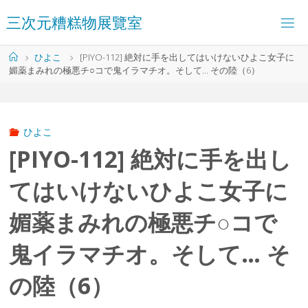
コ
三
次
元
糟
糕
物
展
覽
室
ン
テ
ン
ホ
ひよこ
[PIYO-112] 絶対に手を出してはいけないひよこ女子に
ツ
ー
媚薬まみれの極悪チ○コで鬼イラマチオ。そして… その陸（6）
へ
ム
ス
キ
ッ
プ
ひよこ
[PIYO-112] 絶対に手を出し
てはいけないひよこ女子に
媚薬まみれの極悪チ○コで
鬼イラマチオ。そして… そ
の陸（6）