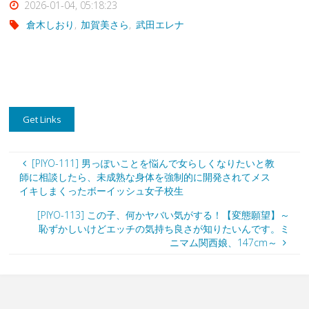
2026-01-04, 05:18:23
倉木しおり
,
加賀美さら
,
武田エレナ
[PIYO-111] 男っぽいことを悩んで女らしくなりたいと教
師に相談したら、未成熟な身体を強制的に開発されてメス
イキしまくったボーイッシュ女子校生
[PIYO-113] この子、何かヤバい気がする！【変態願望】～
恥ずかしいけどエッチの気持ち良さが知りたいんです。ミ
ニマム関西娘、147cm～