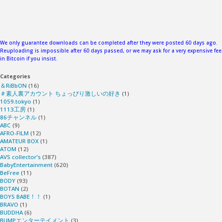
We only guarantee downloads can be completed after they were posted 60 days ago.
Reuploading is impossible after 60 days passed, or we may ask for a very expensive fee
in Bitcoin if you insist.
Categories
＆RiBbON
(16)
＃素人裏アカウント ちょっぴり激しいの好き
(1)
1059.tokyo
(1)
1113工房
(1)
86チャンネル
(1)
ABC
(9)
AFRO-FILM
(12)
AMATEUR BOX
(1)
ATOM
(12)
AVS collector’s
(387)
BabyEntertainment
(620)
BeFree
(11)
BODY
(93)
BOTAN
(2)
BOYS BABE！！
(1)
BRAVO
(1)
BUDDHA
(6)
BUMPエンターテイメント
(3)