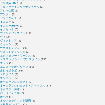
アリスJAPAN
(36)
アルファーインターナショナル
(2)
アロマ企画
(6)
アンダー
(1)
アンナと花子
(5)
イエロー
(2)
イエロー/HERO
(2)
イノセント
(5)
ヴァンアソシエイツ
(31)
ヴィ
(24)
ヴィクトリア
(2)
ウィッシュ
(2)
ウエストメディア
(3)
ウェットティッシュ
(2)
エクスタシー・ワークス
(5)
エスワン ナンバーワンスタイル
(237)
エッジ
(1)
エムズビデオグループ
(15)
えむっ娘ラボ
(34)
エロタイム
(8)
エンペラー
(2)
オーロラプロジェクト
(2)
オーロラプロジェクト・アネックス
(31)
オイスター海運
(1)
おっぱいデカ美
(2)
オペラ
(1)
オルスタックソフト販売
(6)
お夜食カンパニー
(1)