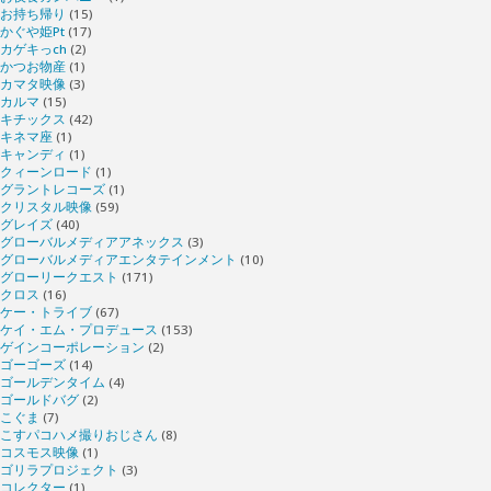
お持ち帰り
(15)
かぐや姫Pt
(17)
カゲキっch
(2)
かつお物産
(1)
カマタ映像
(3)
カルマ
(15)
キチックス
(42)
キネマ座
(1)
キャンディ
(1)
クィーンロード
(1)
グラントレコーズ
(1)
クリスタル映像
(59)
グレイズ
(40)
グローバルメディアアネックス
(3)
グローバルメディアエンタテインメント
(10)
グローリークエスト
(171)
クロス
(16)
ケー・トライブ
(67)
ケイ・エム・プロデュース
(153)
ゲインコーポレーション
(2)
ゴーゴーズ
(14)
ゴールデンタイム
(4)
ゴールドバグ
(2)
こぐま
(7)
こすパコハメ撮りおじさん
(8)
コスモス映像
(1)
ゴリラプロジェクト
(3)
コレクター
(1)