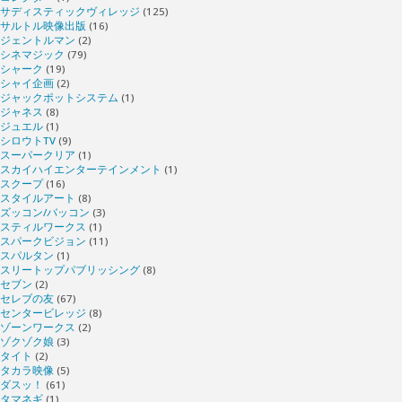
サディスティックヴィレッジ
(125)
サルトル映像出版
(16)
ジェントルマン
(2)
シネマジック
(79)
シャーク
(19)
シャイ企画
(2)
ジャックポットシステム
(1)
ジャネス
(8)
ジュエル
(1)
シロウトTV
(9)
スーパークリア
(1)
スカイハイエンターテインメント
(1)
スクープ
(16)
スタイルアート
(8)
ズッコン/バッコン
(3)
スティルワークス
(1)
スパークビジョン
(11)
スパルタン
(1)
スリートップパブリッシング
(8)
セブン
(2)
セレブの友
(67)
センタービレッジ
(8)
ゾーンワークス
(2)
ゾクゾク娘
(3)
タイト
(2)
タカラ映像
(5)
ダスッ！
(61)
タマネギ
(1)