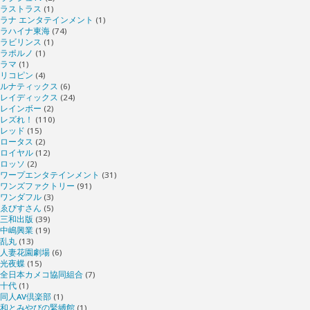
ラストラス
(1)
ラナ エンタテインメント
(1)
ラハイナ東海
(74)
ラビリンス
(1)
ラポルノ
(1)
ラマ
(1)
リコピン
(4)
ルナティックス
(6)
レイディックス
(24)
レインボー
(2)
レズれ！
(110)
レッド
(15)
ロータス
(2)
ロイヤル
(12)
ロッソ
(2)
ワープエンタテインメント
(31)
ワンズファクトリー
(91)
ワンダフル
(3)
ゑびすさん
(5)
三和出版
(39)
中嶋興業
(19)
乱丸
(13)
人妻花園劇場
(6)
光夜蝶
(15)
全日本カメコ協同組合
(7)
十代
(1)
同人AV倶楽部
(1)
和とみやびの緊縛館
(1)