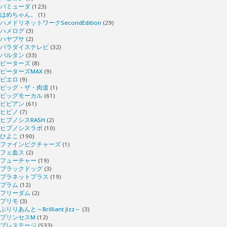
バミューダ
(123)
はめちゃん。
(1)
ハメドリネットワークSecondEdition
(29)
ハメログ
(3)
ハヤブサ
(2)
パラダイステレビ
(32)
バルタン
(33)
ピーターズ
(8)
ピーターズMAX
(9)
ピエロ
(9)
ビッグ・ザ・肉道
(1)
ビッグモーカル
(61)
ビビアン
(61)
ヒビノ
(7)
ヒプノシスRASH
(2)
ヒプノシスラボ
(10)
ひよこ
(190)
ファインピクチャーズ
(1)
フェ血ス
(2)
フューチャー
(19)
ブラックドッグ
(3)
プラネットプラス
(19)
プラム
(12)
フリーダム
(2)
プリモ
(3)
ぶりりあんと～Brilliant Jizz～
(3)
プリンセスM
(12)
プレステージ
(533)