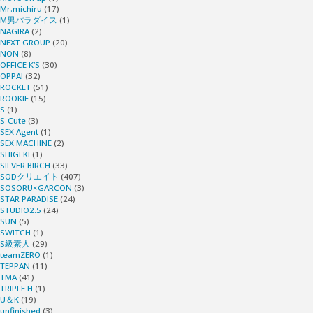
Mr.michiru
(17)
M男パラダイス
(1)
NAGIRA
(2)
NEXT GROUP
(20)
NON
(8)
OFFICE K’S
(30)
OPPAI
(32)
ROCKET
(51)
ROOKIE
(15)
S
(1)
S-Cute
(3)
SEX Agent
(1)
SEX MACHINE
(2)
SHIGEKI
(1)
SILVER BIRCH
(33)
SODクリエイト
(407)
SOSORU×GARCON
(3)
STAR PARADISE
(24)
STUDIO2.5
(24)
SUN
(5)
SWITCH
(1)
S級素人
(29)
teamZERO
(1)
TEPPAN
(11)
TMA
(41)
TRIPLE H
(1)
U＆K
(19)
unfinished
(3)