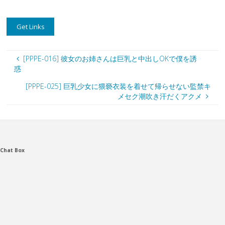
[PPPE-016] 彼女のお姉さんは巨乳と中出しOKで僕を誘
惑
[PPPE-025] 巨乳少女に猥褻衣装を着せて帰らせない監禁キ
メセク潮吹き汗だくアクメ
Chat Box