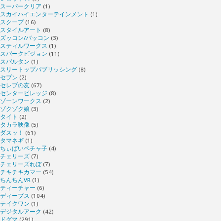
スーパークリア
(1)
スカイハイエンターテインメント
(1)
スクープ
(16)
スタイルアート
(8)
ズッコン/バッコン
(3)
スティルワークス
(1)
スパークビジョン
(11)
スパルタン
(1)
スリートップパブリッシング
(8)
セブン
(2)
セレブの友
(67)
センタービレッジ
(8)
ゾーンワークス
(2)
ゾクゾク娘
(3)
タイト
(2)
タカラ映像
(5)
ダスッ！
(61)
タマネギ
(1)
ちぃぱいペチャ子
(4)
チェリーズ
(7)
チェリーズれぼ
(7)
チキチキカマー
(54)
ちんちんVR
(1)
ティーチャー
(6)
ディープス
(104)
テイクワン
(1)
デジタルアーク
(42)
ドグマ
(291)