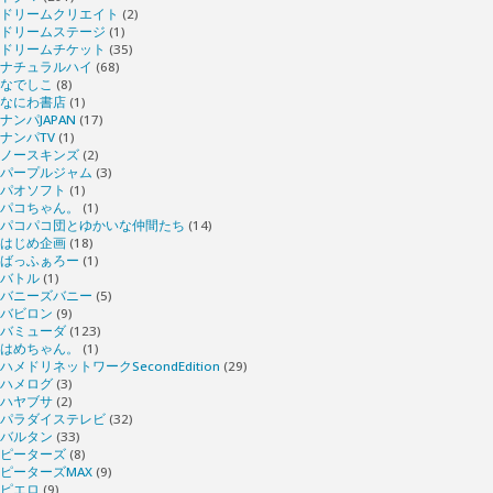
ドリームクリエイト
(2)
ドリームステージ
(1)
ドリームチケット
(35)
ナチュラルハイ
(68)
なでしこ
(8)
なにわ書店
(1)
ナンパJAPAN
(17)
ナンパTV
(1)
ノースキンズ
(2)
パープルジャム
(3)
パオソフト
(1)
パコちゃん。
(1)
パコパコ団とゆかいな仲間たち
(14)
はじめ企画
(18)
ばっふぁろー
(1)
バトル
(1)
バニーズバニー
(5)
バビロン
(9)
バミューダ
(123)
はめちゃん。
(1)
ハメドリネットワークSecondEdition
(29)
ハメログ
(3)
ハヤブサ
(2)
パラダイステレビ
(32)
バルタン
(33)
ピーターズ
(8)
ピーターズMAX
(9)
ピエロ
(9)