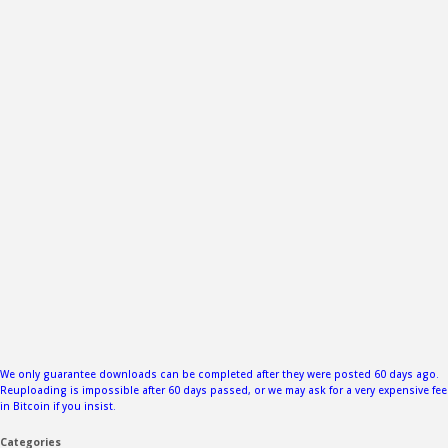
We only guarantee downloads can be completed after they were posted 60 days ago.
Reuploading is impossible after 60 days passed, or we may ask for a very expensive fee
in Bitcoin if you insist.
Categories