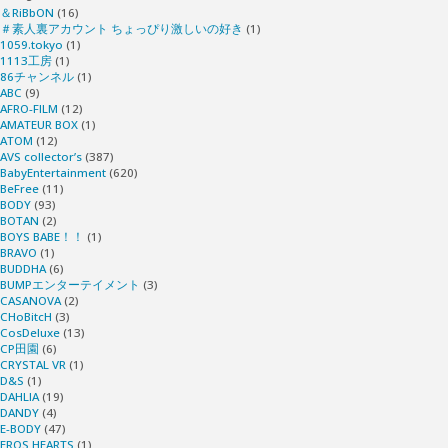
＆RiBbON
(16)
＃素人裏アカウント ちょっぴり激しいの好き
(1)
1059.tokyo
(1)
1113工房
(1)
86チャンネル
(1)
ABC
(9)
AFRO-FILM
(12)
AMATEUR BOX
(1)
ATOM
(12)
AVS collector’s
(387)
BabyEntertainment
(620)
BeFree
(11)
BODY
(93)
BOTAN
(2)
BOYS BABE！！
(1)
BRAVO
(1)
BUDDHA
(6)
BUMPエンターテイメント
(3)
CASANOVA
(2)
CHoBitcH
(3)
CosDeluxe
(13)
CP田園
(6)
CRYSTAL VR
(1)
D&S
(1)
DAHLIA
(19)
DANDY
(4)
E-BODY
(47)
EROS HEARTS
(1)