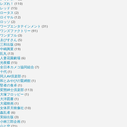
レズれ！
(110)
レッド
(15)
ロータス
(2)
ロイヤル
(12)
ロッソ
(2)
ワープエンタテインメント
(31)
ワンズファクトリー
(91)
ワンダフル
(3)
ゑびすさん
(5)
三和出版
(39)
中嶋興業
(19)
乱丸
(13)
人妻花園劇場
(6)
光夜蝶
(15)
全日本カメコ協同組合
(7)
十代
(1)
同人AV倶楽部
(1)
和とみやびの緊縛館
(1)
堅者の食卓
(1)
変態紳士倶楽部
(113)
大塚フロッピー
(1)
大洋図書
(1)
大蔵映画
(1)
女体昇天映像社
(10)
姦乱者
(6)
実録出版
(3)
小林三郎企画
(1)
山と空
(71)