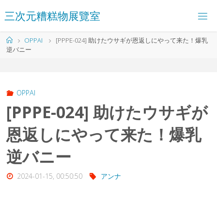
コ
三
次
元
糟
糕
物
展
覽
室
ン
テ
ン
ホ
OPPAI
[PPPE-024] 助けたウサギが恩返しにやって来た！爆乳
ツ
ー
逆バニー
へ
ム
ス
キ
ッ
プ
OPPAI
[PPPE-024] 助けたウサギが
恩返しにやって来た！爆乳
逆バニー
2024-01-15, 00:50:50
アンナ