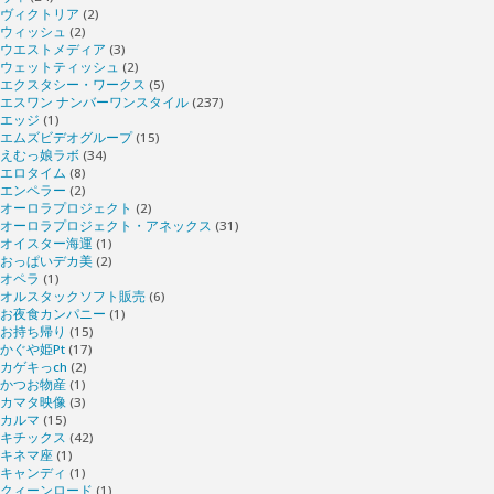
ヴィクトリア
(2)
ウィッシュ
(2)
ウエストメディア
(3)
ウェットティッシュ
(2)
エクスタシー・ワークス
(5)
エスワン ナンバーワンスタイル
(237)
エッジ
(1)
エムズビデオグループ
(15)
えむっ娘ラボ
(34)
エロタイム
(8)
エンペラー
(2)
オーロラプロジェクト
(2)
オーロラプロジェクト・アネックス
(31)
オイスター海運
(1)
おっぱいデカ美
(2)
オペラ
(1)
オルスタックソフト販売
(6)
お夜食カンパニー
(1)
お持ち帰り
(15)
かぐや姫Pt
(17)
カゲキっch
(2)
かつお物産
(1)
カマタ映像
(3)
カルマ
(15)
キチックス
(42)
キネマ座
(1)
キャンディ
(1)
クィーンロード
(1)