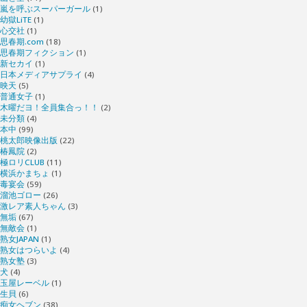
嵐を呼ぶスーパーガール
(1)
幼獄LiTE
(1)
心交社
(1)
思春期.com
(18)
思春期フィクション
(1)
新セカイ
(1)
日本メディアサプライ
(4)
映天
(5)
普通女子
(1)
木曜だヨ！全員集合っ！！
(2)
未分類
(4)
本中
(99)
桃太郎映像出版
(22)
椿鳳院
(2)
極ロリCLUB
(11)
横浜かまちょ
(1)
毒宴会
(59)
溜池ゴロー
(26)
激レア素人ちゃん
(3)
無垢
(67)
無敵会
(1)
熟女JAPAN
(1)
熟女はつらいよ
(4)
熟女塾
(3)
犬
(4)
玉屋レーベル
(1)
生貝
(6)
痴女ヘブン
(38)