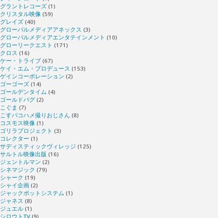
グラントレコーズ
(1)
クリスタル映像
(59)
グレイズ
(40)
グローバルメディアアネックス
(3)
グローバルメディアエンタテインメント
(10)
グローリークエスト
(171)
クロス
(16)
ケー・トライブ
(67)
ケイ・エム・プロデュース
(153)
ゲインコーポレーション
(2)
ゴーゴーズ
(14)
ゴールデンタイム
(4)
ゴールドバグ
(2)
こぐま
(7)
こすパコハメ撮りおじさん
(8)
コスモス映像
(1)
ゴリラプロジェクト
(3)
コレクター
(1)
サディスティックヴィレッジ
(125)
サルトル映像出版
(16)
ジェントルマン
(2)
シネマジック
(79)
シャーク
(19)
シャイ企画
(2)
ジャックポットシステム
(1)
ジャネス
(8)
ジュエル
(1)
シロウトTV
(9)