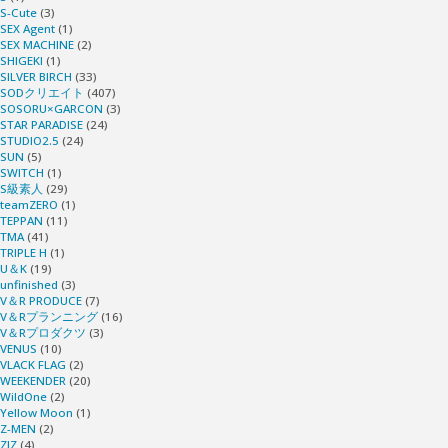
S-Cute
(3)
SEX Agent
(1)
SEX MACHINE
(2)
SHIGEKI
(1)
SILVER BIRCH
(33)
SODクリエイト
(407)
SOSORU×GARCON
(3)
STAR PARADISE
(24)
STUDIO2.5
(24)
SUN
(5)
SWITCH
(1)
S級素人
(29)
teamZERO
(1)
TEPPAN
(11)
TMA
(41)
TRIPLE H
(1)
U＆K
(19)
unfinished
(3)
V＆R PRODUCE
(7)
V＆Rプランニング
(16)
V＆Rプロダクツ
(3)
VENUS
(10)
VLACK FLAG
(2)
WEEKENDER
(20)
WildOne
(2)
Yellow Moon
(1)
Z-MEN
(2)
ZIZ
(4)