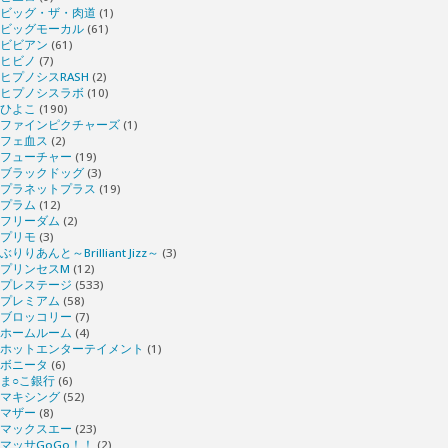
ビッグ・ザ・肉道
(1)
ビッグモーカル
(61)
ビビアン
(61)
ヒビノ
(7)
ヒプノシスRASH
(2)
ヒプノシスラボ
(10)
ひよこ
(190)
ファインピクチャーズ
(1)
フェ血ス
(2)
フューチャー
(19)
ブラックドッグ
(3)
プラネットプラス
(19)
プラム
(12)
フリーダム
(2)
プリモ
(3)
ぶりりあんと～Brilliant Jizz～
(3)
プリンセスM
(12)
プレステージ
(533)
プレミアム
(58)
ブロッコリー
(7)
ホームルーム
(4)
ホットエンターテイメント
(1)
ボニータ
(6)
ま○こ銀行
(6)
マキシング
(52)
マザー
(8)
マックスエー
(23)
マッサGoGo！！
(2)