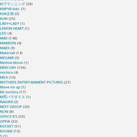
KIプランニング
(28)
KMPVR-bibi-
(1)
KSB企画
(3)
KUKI
(35)
LADY×LADY
(1)
LEMON HEART
(1)
LEO
(4)
MAD
(148)
MARRION
(4)
MARX
(9)
Materiall
(14)
MEGAMI
(3)
Mellow Moon
(1)
MERCURY
(106)
michiru
(4)
MILK
(10)
MOTHERS ENTERTAINMENT PICTURES
(27)
Move on up
(1)
Mr.michiru
(17)
M男パラダイス
(1)
NAGIRA
(2)
NEXT GROUP
(20)
NON
(8)
OFFICE K’S
(30)
OPPAI
(32)
ROCKET
(51)
ROOKIE
(15)
S
(1)