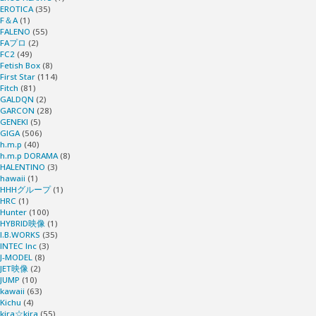
EROTICA
(35)
F＆A
(1)
FALENO
(55)
FAプロ
(2)
FC2
(49)
Fetish Box
(8)
First Star
(114)
Fitch
(81)
GALDQN
(2)
GARCON
(28)
GENEKI
(5)
GIGA
(506)
h.m.p
(40)
h.m.p DORAMA
(8)
HALENTINO
(3)
hawaii
(1)
HHHグループ
(1)
HRC
(1)
Hunter
(100)
HYBRID映像
(1)
I.B.WORKS
(35)
INTEC Inc
(3)
J-MODEL
(8)
JET映像
(2)
JUMP
(10)
kawaii
(63)
Kichu
(4)
kira☆kira
(55)