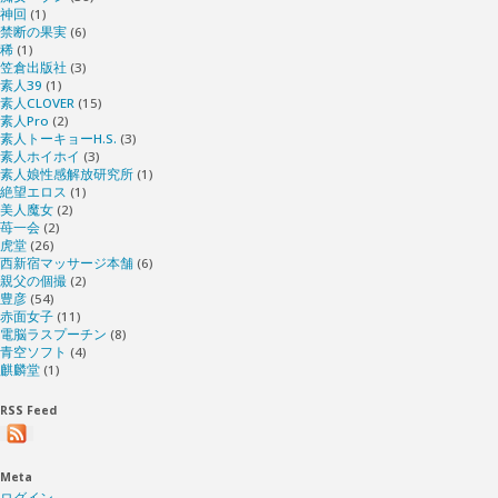
神回
(1)
禁断の果実
(6)
稀
(1)
笠倉出版社
(3)
素人39
(1)
素人CLOVER
(15)
素人Pro
(2)
素人トーキョーH.S.
(3)
素人ホイホイ
(3)
素人娘性感解放研究所
(1)
絶望エロス
(1)
美人魔女
(2)
苺一会
(2)
虎堂
(26)
西新宿マッサージ本舗
(6)
親父の個撮
(2)
豊彦
(54)
赤面女子
(11)
電脳ラスプーチン
(8)
青空ソフト
(4)
麒麟堂
(1)
RSS Feed
Meta
ログイン