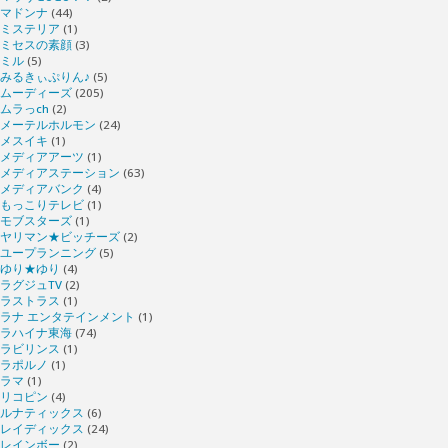
マドンナ
(44)
ミステリア
(1)
ミセスの素顔
(3)
ミル
(5)
みるきぃぷりん♪
(5)
ムーディーズ
(205)
ムラっch
(2)
メーテルホルモン
(24)
メスイキ
(1)
メディアアーツ
(1)
メディアステーション
(63)
メディアバンク
(4)
もっこりテレビ
(1)
モブスターズ
(1)
ヤリマン★ビッチーズ
(2)
ユープランニング
(5)
ゆり★ゆり
(4)
ラグジュTV
(2)
ラストラス
(1)
ラナ エンタテインメント
(1)
ラハイナ東海
(74)
ラビリンス
(1)
ラポルノ
(1)
ラマ
(1)
リコピン
(4)
ルナティックス
(6)
レイディックス
(24)
レインボー
(2)