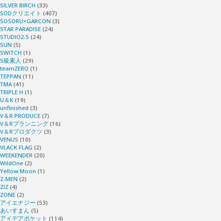
SILVER BIRCH
(33)
SODクリエイト
(407)
SOSORU×GARCON
(3)
STAR PARADISE
(24)
STUDIO2.5
(24)
SUN
(5)
SWITCH
(1)
S級素人
(29)
teamZERO
(1)
TEPPAN
(11)
TMA
(41)
TRIPLE H
(1)
U＆K
(19)
unfinished
(3)
V＆R PRODUCE
(7)
V＆Rプランニング
(16)
V＆Rプロダクツ
(3)
VENUS
(10)
VLACK FLAG
(2)
WEEKENDER
(20)
WildOne
(2)
Yellow Moon
(1)
Z-MEN
(2)
ZIZ
(4)
ZONE
(2)
アイエナジー
(53)
あいすまん
(5)
アイデアポケット
(114)