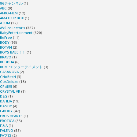
86チャンネル
(1)
ABC
(9)
AFRO-FILM
(12)
AMATEUR BOX
(1)
ATOM
(12)
AVS collector’s
(387)
BabyEntertainment
(620)
BeFree
(11)
BODY
(93)
BOTAN
(2)
BOYS BABE！！
(1)
BRAVO
(1)
BUDDHA
(6)
BUMPエンターテイメント
(3)
CASANOVA
(2)
CHoBitcH
(3)
CosDeluxe
(13)
CP田園
(6)
CRYSTAL VR
(1)
D&S
(1)
DAHLIA
(19)
DANDY
(4)
E-BODY
(47)
EROS HEARTS
(1)
EROTICA
(35)
F＆A
(1)
FALENO
(55)
FAプロ
(2)