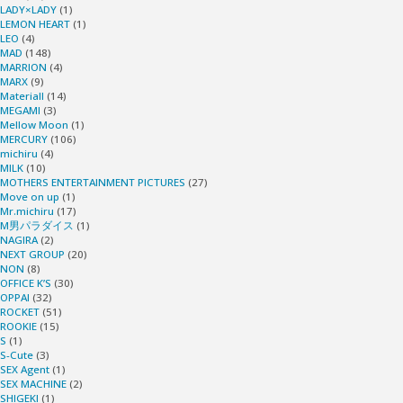
LADY×LADY
(1)
LEMON HEART
(1)
LEO
(4)
MAD
(148)
MARRION
(4)
MARX
(9)
Materiall
(14)
MEGAMI
(3)
Mellow Moon
(1)
MERCURY
(106)
michiru
(4)
MILK
(10)
MOTHERS ENTERTAINMENT PICTURES
(27)
Move on up
(1)
Mr.michiru
(17)
M男パラダイス
(1)
NAGIRA
(2)
NEXT GROUP
(20)
NON
(8)
OFFICE K’S
(30)
OPPAI
(32)
ROCKET
(51)
ROOKIE
(15)
S
(1)
S-Cute
(3)
SEX Agent
(1)
SEX MACHINE
(2)
SHIGEKI
(1)