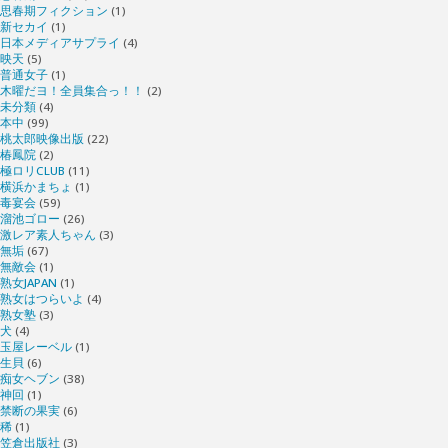
思春期フィクション
(1)
新セカイ
(1)
日本メディアサプライ
(4)
映天
(5)
普通女子
(1)
木曜だヨ！全員集合っ！！
(2)
未分類
(4)
本中
(99)
桃太郎映像出版
(22)
椿鳳院
(2)
極ロリCLUB
(11)
横浜かまちょ
(1)
毒宴会
(59)
溜池ゴロー
(26)
激レア素人ちゃん
(3)
無垢
(67)
無敵会
(1)
熟女JAPAN
(1)
熟女はつらいよ
(4)
熟女塾
(3)
犬
(4)
玉屋レーベル
(1)
生貝
(6)
痴女ヘブン
(38)
神回
(1)
禁断の果実
(6)
稀
(1)
笠倉出版社
(3)