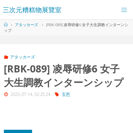
コ
三
次
元
糟
糕
物
展
覽
室
ン
テ
ン
ホ
アタッカーズ
[RBK-089] 凌辱研修6 女子大生調教インターンシ
ツ
ー
ップ
へ
ム
ス
キ
ッ
プ
アタッカーズ
[RBK-089] 凌辱研修6 女子
大生調教インターンシップ
2025-07-14, 02:25:24
五芭