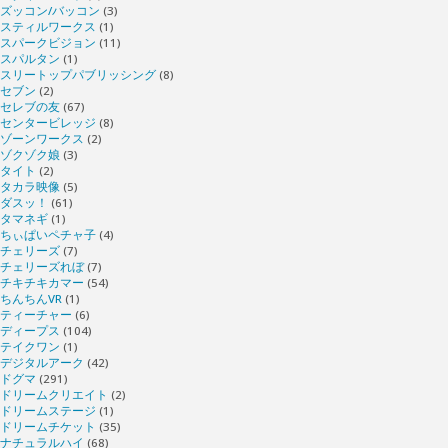
ズッコン/バッコン
(3)
スティルワークス
(1)
スパークビジョン
(11)
スパルタン
(1)
スリートップパブリッシング
(8)
セブン
(2)
セレブの友
(67)
センタービレッジ
(8)
ゾーンワークス
(2)
ゾクゾク娘
(3)
タイト
(2)
タカラ映像
(5)
ダスッ！
(61)
タマネギ
(1)
ちぃぱいペチャ子
(4)
チェリーズ
(7)
チェリーズれぼ
(7)
チキチキカマー
(54)
ちんちんVR
(1)
ティーチャー
(6)
ディープス
(104)
テイクワン
(1)
デジタルアーク
(42)
ドグマ
(291)
ドリームクリエイト
(2)
ドリームステージ
(1)
ドリームチケット
(35)
ナチュラルハイ
(68)