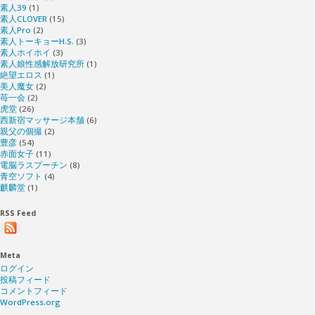
素人39
(1)
素人CLOVER
(15)
素人Pro
(2)
素人トーキョーH.S.
(3)
素人ホイホイ
(3)
素人娘性感解放研究所
(1)
絶望エロス
(1)
美人魔女
(2)
苺一会
(2)
虎堂
(26)
西新宿マッサージ本舗
(6)
親父の個撮
(2)
豊彦
(54)
赤面女子
(11)
電脳ラスプーチン
(8)
青空ソフト
(4)
麒麟堂
(1)
RSS Feed
Meta
ログイン
投稿フィード
コメントフィード
WordPress.org