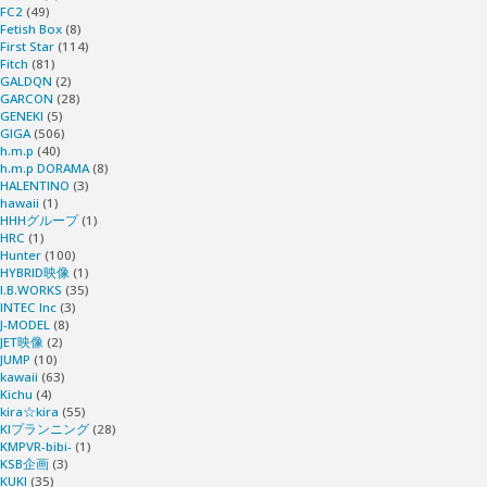
FC2
(49)
Fetish Box
(8)
First Star
(114)
Fitch
(81)
GALDQN
(2)
GARCON
(28)
GENEKI
(5)
GIGA
(506)
h.m.p
(40)
h.m.p DORAMA
(8)
HALENTINO
(3)
hawaii
(1)
HHHグループ
(1)
HRC
(1)
Hunter
(100)
HYBRID映像
(1)
I.B.WORKS
(35)
INTEC Inc
(3)
J-MODEL
(8)
JET映像
(2)
JUMP
(10)
kawaii
(63)
Kichu
(4)
kira☆kira
(55)
KIプランニング
(28)
KMPVR-bibi-
(1)
KSB企画
(3)
KUKI
(35)