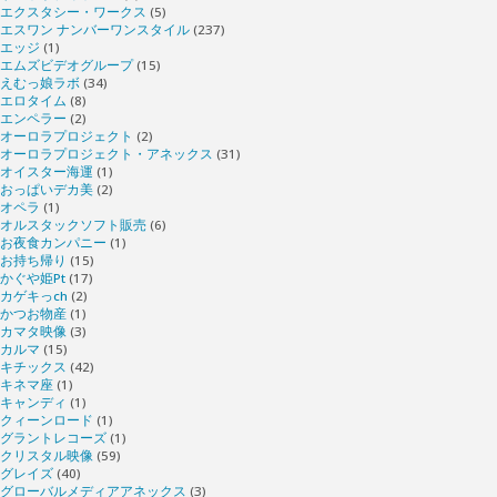
エクスタシー・ワークス
(5)
エスワン ナンバーワンスタイル
(237)
エッジ
(1)
エムズビデオグループ
(15)
えむっ娘ラボ
(34)
エロタイム
(8)
エンペラー
(2)
オーロラプロジェクト
(2)
オーロラプロジェクト・アネックス
(31)
オイスター海運
(1)
おっぱいデカ美
(2)
オペラ
(1)
オルスタックソフト販売
(6)
お夜食カンパニー
(1)
お持ち帰り
(15)
かぐや姫Pt
(17)
カゲキっch
(2)
かつお物産
(1)
カマタ映像
(3)
カルマ
(15)
キチックス
(42)
キネマ座
(1)
キャンディ
(1)
クィーンロード
(1)
グラントレコーズ
(1)
クリスタル映像
(59)
グレイズ
(40)
グローバルメディアアネックス
(3)