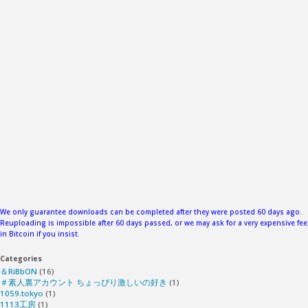
We only guarantee downloads can be completed after they were posted 60 days ago.
Reuploading is impossible after 60 days passed, or we may ask for a very expensive fee
in Bitcoin if you insist.
Categories
＆RiBbON
(16)
＃素人裏アカウント ちょっぴり激しいの好き
(1)
1059.tokyo
(1)
1113工房
(1)