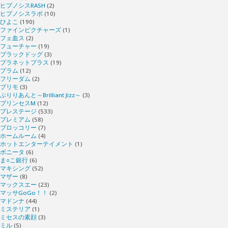
ヒプノシスRASH
(2)
ヒプノシスラボ
(10)
ひよこ
(190)
ファインピクチャーズ
(1)
フェ血ス
(2)
フューチャー
(19)
ブラックドッグ
(3)
プラネットプラス
(19)
プラム
(12)
フリーダム
(2)
プリモ
(3)
ぶりりあんと～Brilliant Jizz～
(3)
プリンセスM
(12)
プレステージ
(533)
プレミアム
(58)
ブロッコリー
(7)
ホームルーム
(4)
ホットエンターテイメント
(1)
ボニータ
(6)
ま○こ銀行
(6)
マキシング
(52)
マザー
(8)
マックスエー
(23)
マッサGoGo！！
(2)
マドンナ
(44)
ミステリア
(1)
ミセスの素顔
(3)
ミル
(5)