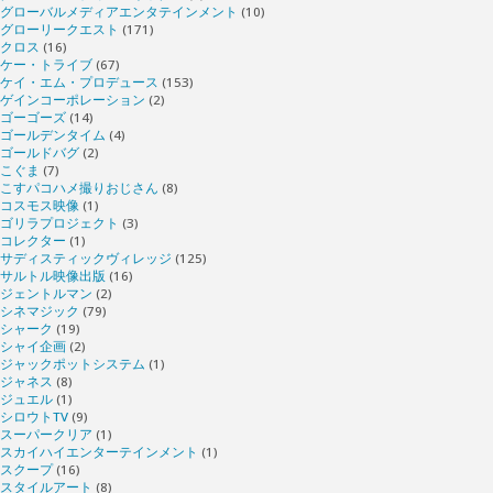
グローバルメディアエンタテインメント
(10)
グローリークエスト
(171)
クロス
(16)
ケー・トライブ
(67)
ケイ・エム・プロデュース
(153)
ゲインコーポレーション
(2)
ゴーゴーズ
(14)
ゴールデンタイム
(4)
ゴールドバグ
(2)
こぐま
(7)
こすパコハメ撮りおじさん
(8)
コスモス映像
(1)
ゴリラプロジェクト
(3)
コレクター
(1)
サディスティックヴィレッジ
(125)
サルトル映像出版
(16)
ジェントルマン
(2)
シネマジック
(79)
シャーク
(19)
シャイ企画
(2)
ジャックポットシステム
(1)
ジャネス
(8)
ジュエル
(1)
シロウトTV
(9)
スーパークリア
(1)
スカイハイエンターテインメント
(1)
スクープ
(16)
スタイルアート
(8)