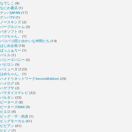
なでしこ
(8)
なにわ書店
(1)
ナンパJAPAN
(17)
ナンパTV
(1)
ノースキンズ
(2)
パープルジャム
(3)
パオソフト
(1)
パコちゃん。
(1)
パコパコ団とゆかいな仲間たち
(14)
はじめ企画
(18)
ばっふぁろー
(1)
バトル
(1)
バニーズバニー
(5)
バビロン
(9)
バミューダ
(123)
はめちゃん。
(1)
ハメドリネットワークSecondEdition
(29)
ハメログ
(3)
ハヤブサ
(2)
パラダイステレビ
(32)
バルタン
(33)
ピーターズ
(8)
ピーターズMAX
(9)
ピエロ
(9)
ビッグ・ザ・肉道
(1)
ビッグモーカル
(61)
ビビアン
(61)
ヒビノ
(7)