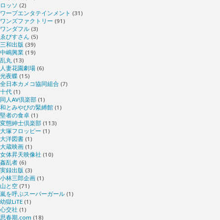
ロッソ
(2)
ワープエンタテインメント
(31)
ワンズファクトリー
(91)
ワンダフル
(3)
ゑびすさん
(5)
三和出版
(39)
中嶋興業
(19)
乱丸
(13)
人妻花園劇場
(6)
光夜蝶
(15)
全日本カメコ協同組合
(7)
十代
(1)
同人AV倶楽部
(1)
和とみやびの緊縛館
(1)
堅者の食卓
(1)
変態紳士倶楽部
(113)
大塚フロッピー
(1)
大洋図書
(1)
大蔵映画
(1)
女体昇天映像社
(10)
姦乱者
(6)
実録出版
(3)
小林三郎企画
(1)
山と空
(71)
嵐を呼ぶスーパーガール
(1)
幼獄LiTE
(1)
心交社
(1)
思春期.com
(18)