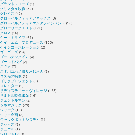
グラントレコーズ
(1)
クリスタル映像
(59)
グレイズ
(40)
グローバルメディアアネックス
(3)
グローバルメディアエンタテインメント
(10)
グローリークエスト
(171)
クロス
(16)
ケー・トライブ
(67)
ケイ・エム・プロデュース
(153)
ゲインコーポレーション
(2)
ゴーゴーズ
(14)
ゴールデンタイム
(4)
ゴールドバグ
(2)
こぐま
(7)
こすパコハメ撮りおじさん
(8)
コスモス映像
(1)
ゴリラプロジェクト
(3)
コレクター
(1)
サディスティックヴィレッジ
(125)
サルトル映像出版
(16)
ジェントルマン
(2)
シネマジック
(79)
シャーク
(19)
シャイ企画
(2)
ジャックポットシステム
(1)
ジャネス
(8)
ジュエル
(1)
シロウトTV
(9)