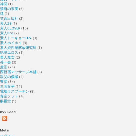
神回
(1)
禁断の果実
(6)
稀
(1)
笠倉出版社
(3)
素人39
(1)
素人CLOVER
(15)
素人Pro
(2)
素人トーキョーH.S.
(3)
素人ホイホイ
(3)
素人娘性感解放研究所
(1)
絶望エロス
(1)
美人魔女
(2)
苺一会
(2)
虎堂
(26)
西新宿マッサージ本舗
(6)
親父の個撮
(2)
豊彦
(54)
赤面女子
(11)
電脳ラスプーチン
(8)
青空ソフト
(4)
麒麟堂
(1)
RSS Feed
Meta
ログイン