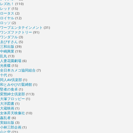
レズれ！
(110)
レッド
(15)
ロータス
(2)
ロイヤル
(12)
ロッソ
(2)
ワープエンタテインメント
(31)
ワンズファクトリー
(91)
ワンダフル
(3)
ゑびすさん
(5)
三和出版
(39)
中嶋興業
(19)
乱丸
(13)
人妻花園劇場
(6)
光夜蝶
(15)
全日本カメコ協同組合
(7)
十代
(1)
同人AV倶楽部
(1)
和とみやびの緊縛館
(1)
堅者の食卓
(1)
変態紳士倶楽部
(113)
大塚フロッピー
(1)
大洋図書
(1)
大蔵映画
(1)
女体昇天映像社
(10)
姦乱者
(6)
実録出版
(3)
小林三郎企画
(1)
山と空
(71)