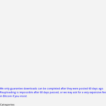
We only guarantee downloads can be completed after they were posted 60 days ago.
Reuploading is impossible after 60 days passed, or we may ask for a very expensive fee
in Bitcoin if you insist.
Categories