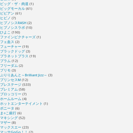
ビッグ・ザ・肉道
(1)
ビッグモーカル
(61)
ビビアン
(61)
ヒビノ
(7)
ヒプノシスRASH
(2)
ヒプノシスラボ
(10)
ひよこ
(190)
ファインピクチャーズ
(1)
フェ血ス
(2)
フューチャー
(19)
ブラックドッグ
(3)
プラネットプラス
(19)
プラム
(12)
フリーダム
(2)
プリモ
(3)
ぶりりあんと～Brilliant Jizz～
(3)
プリンセスM
(12)
プレステージ
(533)
プレミアム
(58)
ブロッコリー
(7)
ホームルーム
(4)
ホットエンターテイメント
(1)
ボニータ
(6)
ま○こ銀行
(6)
マキシング
(52)
マザー
(8)
マックスエー
(23)
マッサGoGo！！
(2)