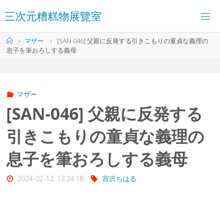
コ
三
次
元
糟
糕
物
展
覽
室
ン
テ
ン
ホ
マザー
[SAN-046] 父親に反発する引きこもりの童貞な義理の
ツ
ー
息子を筆おろしする義母
へ
ム
ス
キ
ッ
プ
マザー
[SAN-046] 父親に反発する
引きこもりの童貞な義理の
息子を筆おろしする義母
2024-02-12, 13:24:18
宮沢ちはる