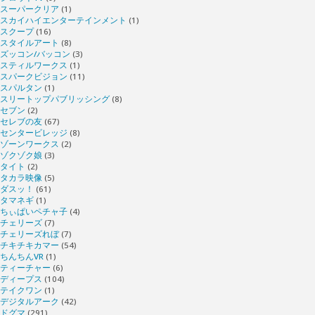
スーパークリア
(1)
スカイハイエンターテインメント
(1)
スクープ
(16)
スタイルアート
(8)
ズッコン/バッコン
(3)
スティルワークス
(1)
スパークビジョン
(11)
スパルタン
(1)
スリートップパブリッシング
(8)
セブン
(2)
セレブの友
(67)
センタービレッジ
(8)
ゾーンワークス
(2)
ゾクゾク娘
(3)
タイト
(2)
タカラ映像
(5)
ダスッ！
(61)
タマネギ
(1)
ちぃぱいペチャ子
(4)
チェリーズ
(7)
チェリーズれぼ
(7)
チキチキカマー
(54)
ちんちんVR
(1)
ティーチャー
(6)
ディープス
(104)
テイクワン
(1)
デジタルアーク
(42)
ドグマ
(291)