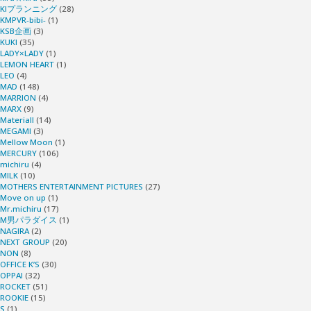
KIプランニング
(28)
KMPVR-bibi-
(1)
KSB企画
(3)
KUKI
(35)
LADY×LADY
(1)
LEMON HEART
(1)
LEO
(4)
MAD
(148)
MARRION
(4)
MARX
(9)
Materiall
(14)
MEGAMI
(3)
Mellow Moon
(1)
MERCURY
(106)
michiru
(4)
MILK
(10)
MOTHERS ENTERTAINMENT PICTURES
(27)
Move on up
(1)
Mr.michiru
(17)
M男パラダイス
(1)
NAGIRA
(2)
NEXT GROUP
(20)
NON
(8)
OFFICE K’S
(30)
OPPAI
(32)
ROCKET
(51)
ROOKIE
(15)
S
(1)