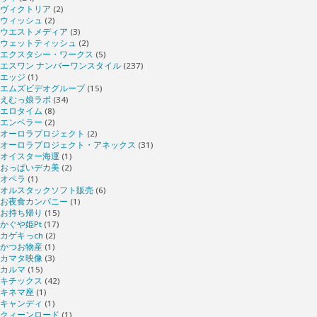
ヴィクトリア
(2)
ウィッシュ
(2)
ウエストメディア
(3)
ウェットティッシュ
(2)
エクスタシー・ワークス
(5)
エスワン ナンバーワンスタイル
(237)
エッジ
(1)
エムズビデオグループ
(15)
えむっ娘ラボ
(34)
エロタイム
(8)
エンペラー
(2)
オーロラプロジェクト
(2)
オーロラプロジェクト・アネックス
(31)
オイスター海運
(1)
おっぱいデカ美
(2)
オペラ
(1)
オルスタックソフト販売
(6)
お夜食カンパニー
(1)
お持ち帰り
(15)
かぐや姫Pt
(17)
カゲキっch
(2)
かつお物産
(1)
カマタ映像
(3)
カルマ
(15)
キチックス
(42)
キネマ座
(1)
キャンディ
(1)
クィーンロード
(1)