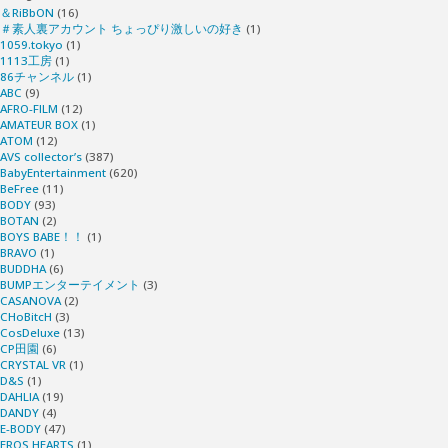
＆RiBbON
(16)
＃素人裏アカウント ちょっぴり激しいの好き
(1)
1059.tokyo
(1)
1113工房
(1)
86チャンネル
(1)
ABC
(9)
AFRO-FILM
(12)
AMATEUR BOX
(1)
ATOM
(12)
AVS collector’s
(387)
BabyEntertainment
(620)
BeFree
(11)
BODY
(93)
BOTAN
(2)
BOYS BABE！！
(1)
BRAVO
(1)
BUDDHA
(6)
BUMPエンターテイメント
(3)
CASANOVA
(2)
CHoBitcH
(3)
CosDeluxe
(13)
CP田園
(6)
CRYSTAL VR
(1)
D&S
(1)
DAHLIA
(19)
DANDY
(4)
E-BODY
(47)
EROS HEARTS
(1)