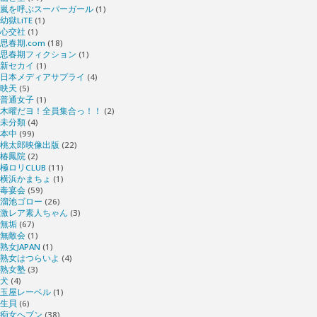
嵐を呼ぶスーパーガール
(1)
幼獄LiTE
(1)
心交社
(1)
思春期.com
(18)
思春期フィクション
(1)
新セカイ
(1)
日本メディアサプライ
(4)
映天
(5)
普通女子
(1)
木曜だヨ！全員集合っ！！
(2)
未分類
(4)
本中
(99)
桃太郎映像出版
(22)
椿鳳院
(2)
極ロリCLUB
(11)
横浜かまちょ
(1)
毒宴会
(59)
溜池ゴロー
(26)
激レア素人ちゃん
(3)
無垢
(67)
無敵会
(1)
熟女JAPAN
(1)
熟女はつらいよ
(4)
熟女塾
(3)
犬
(4)
玉屋レーベル
(1)
生貝
(6)
痴女ヘブン
(38)