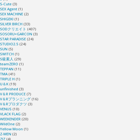
S-Cute
(3)
SEX Agent
(1)
SEX MACHINE
(2)
SHIGEKI
(1)
SILVER BIRCH
(33)
SODクリエイト
(407)
SOSORU×GARCON
(3)
STAR PARADISE
(24)
STUDIO2.5
(24)
SUN
(5)
SWITCH
(1)
S級素人
(29)
teamZERO
(1)
TEPPAN
(11)
TMA
(41)
TRIPLE H
(1)
U＆K
(19)
unfinished
(3)
V＆R PRODUCE
(7)
V＆Rプランニング
(16)
V＆Rプロダクツ
(3)
VENUS
(10)
VLACK FLAG
(2)
WEEKENDER
(20)
WildOne
(2)
Yellow Moon
(1)
Z-MEN
(2)
ZIZ
(4)