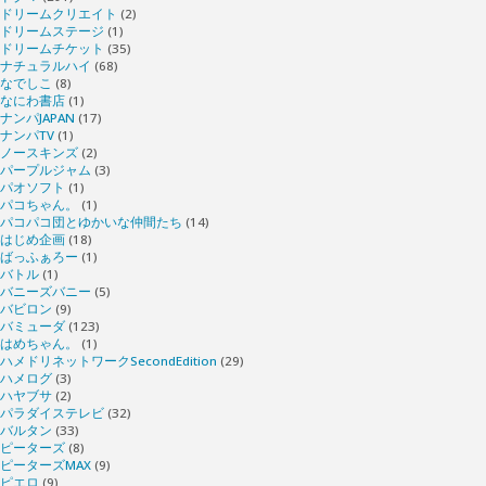
ドリームクリエイト
(2)
ドリームステージ
(1)
ドリームチケット
(35)
ナチュラルハイ
(68)
なでしこ
(8)
なにわ書店
(1)
ナンパJAPAN
(17)
ナンパTV
(1)
ノースキンズ
(2)
パープルジャム
(3)
パオソフト
(1)
パコちゃん。
(1)
パコパコ団とゆかいな仲間たち
(14)
はじめ企画
(18)
ばっふぁろー
(1)
バトル
(1)
バニーズバニー
(5)
バビロン
(9)
バミューダ
(123)
はめちゃん。
(1)
ハメドリネットワークSecondEdition
(29)
ハメログ
(3)
ハヤブサ
(2)
パラダイステレビ
(32)
バルタン
(33)
ピーターズ
(8)
ピーターズMAX
(9)
ピエロ
(9)