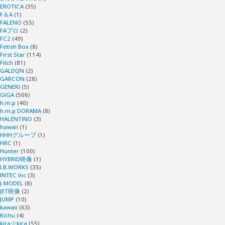
EROTICA
(35)
F＆A
(1)
FALENO
(55)
FAプロ
(2)
FC2
(49)
Fetish Box
(8)
First Star
(114)
Fitch
(81)
GALDQN
(2)
GARCON
(28)
GENEKI
(5)
GIGA
(506)
h.m.p
(40)
h.m.p DORAMA
(8)
HALENTINO
(3)
hawaii
(1)
HHHグループ
(1)
HRC
(1)
Hunter
(100)
HYBRID映像
(1)
I.B.WORKS
(35)
INTEC Inc
(3)
J-MODEL
(8)
JET映像
(2)
JUMP
(10)
kawaii
(63)
Kichu
(4)
kira☆kira
(55)