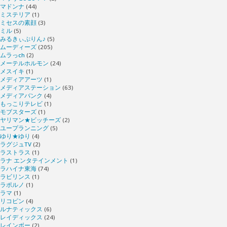
マドンナ
(44)
ミステリア
(1)
ミセスの素顔
(3)
ミル
(5)
みるきぃぷりん♪
(5)
ムーディーズ
(205)
ムラっch
(2)
メーテルホルモン
(24)
メスイキ
(1)
メディアアーツ
(1)
メディアステーション
(63)
メディアバンク
(4)
もっこりテレビ
(1)
モブスターズ
(1)
ヤリマン★ビッチーズ
(2)
ユープランニング
(5)
ゆり★ゆり
(4)
ラグジュTV
(2)
ラストラス
(1)
ラナ エンタテインメント
(1)
ラハイナ東海
(74)
ラビリンス
(1)
ラポルノ
(1)
ラマ
(1)
リコピン
(4)
ルナティックス
(6)
レイディックス
(24)
レインボー
(2)