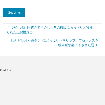
[SAN-043] 同窓会で再会した昔の彼氏にあっさりと寝取
られた黒髪桃尻妻
[SAN-058] 不倫チン○にどっぷりハマりラブラブセックスを
繰り返す妻に下された罰
Chat Box