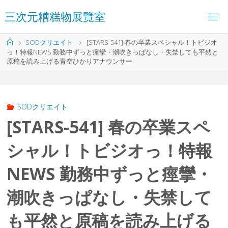
コ
三
次
元
糟
糕
物
展
覽
室
ン
テ
ン
ホ
SODクリエイト
[STARS-541] 春の卒業スペシャル！トビジオ
ツ
ー
っ！特報NEWS 勤務中ずっと痙攣・潮吹きっぱなし・失禁しても平然と
へ
ム
原稿を読み上げる青空ひかりアナウンサー
ス
キ
ッ
プ
SODクリエイト
[STARS-541] 春の卒業スペ
シャル！トビジオっ！特報
NEWS 勤務中ずっと痙攣・
潮吹きっぱなし・失禁して
も平然と原稿を読み上げる