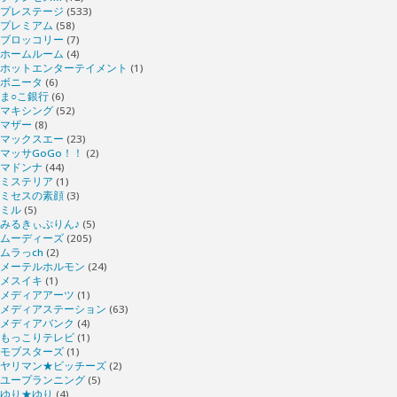
プレステージ
(533)
プレミアム
(58)
ブロッコリー
(7)
ホームルーム
(4)
ホットエンターテイメント
(1)
ボニータ
(6)
ま○こ銀行
(6)
マキシング
(52)
マザー
(8)
マックスエー
(23)
マッサGoGo！！
(2)
マドンナ
(44)
ミステリア
(1)
ミセスの素顔
(3)
ミル
(5)
みるきぃぷりん♪
(5)
ムーディーズ
(205)
ムラっch
(2)
メーテルホルモン
(24)
メスイキ
(1)
メディアアーツ
(1)
メディアステーション
(63)
メディアバンク
(4)
もっこりテレビ
(1)
モブスターズ
(1)
ヤリマン★ビッチーズ
(2)
ユープランニング
(5)
ゆり★ゆり
(4)