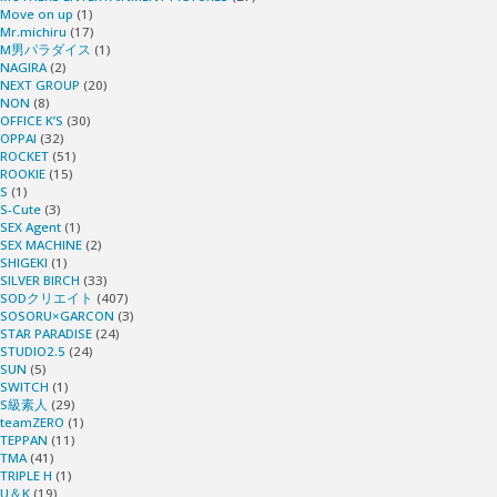
Move on up
(1)
Mr.michiru
(17)
M男パラダイス
(1)
NAGIRA
(2)
NEXT GROUP
(20)
NON
(8)
OFFICE K’S
(30)
OPPAI
(32)
ROCKET
(51)
ROOKIE
(15)
S
(1)
S-Cute
(3)
SEX Agent
(1)
SEX MACHINE
(2)
SHIGEKI
(1)
SILVER BIRCH
(33)
SODクリエイト
(407)
SOSORU×GARCON
(3)
STAR PARADISE
(24)
STUDIO2.5
(24)
SUN
(5)
SWITCH
(1)
S級素人
(29)
teamZERO
(1)
TEPPAN
(11)
TMA
(41)
TRIPLE H
(1)
U＆K
(19)