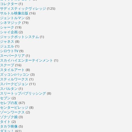
コレクター
(1)
サディスティックヴィレッジ
(125)
サルトル映像出版
(16)
ジェントルマン
(2)
シネマジック
(79)
シャーク
(19)
シャイ企画
(2)
ジャックポットシステム
(1)
ジャネス
(8)
ジュエル
(1)
シロウトTV
(9)
スーパークリア
(1)
スカイハイエンターテインメント
(1)
スクープ
(16)
スタイルアート
(8)
ズッコン/バッコン
(3)
スティルワークス
(1)
スパークビジョン
(11)
スパルタン
(1)
スリートップパブリッシング
(8)
セブン
(2)
セレブの友
(67)
センタービレッジ
(8)
ゾーンワークス
(2)
ゾクゾク娘
(3)
タイト
(2)
タカラ映像
(5)
ダスッ！
(61)