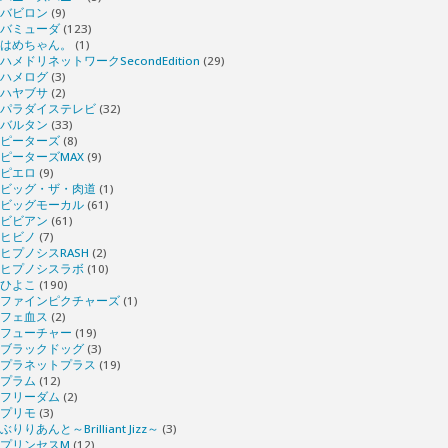
バビロン
(9)
バミューダ
(123)
はめちゃん。
(1)
ハメドリネットワークSecondEdition
(29)
ハメログ
(3)
ハヤブサ
(2)
パラダイステレビ
(32)
バルタン
(33)
ピーターズ
(8)
ピーターズMAX
(9)
ピエロ
(9)
ビッグ・ザ・肉道
(1)
ビッグモーカル
(61)
ビビアン
(61)
ヒビノ
(7)
ヒプノシスRASH
(2)
ヒプノシスラボ
(10)
ひよこ
(190)
ファインピクチャーズ
(1)
フェ血ス
(2)
フューチャー
(19)
ブラックドッグ
(3)
プラネットプラス
(19)
プラム
(12)
フリーダム
(2)
プリモ
(3)
ぶりりあんと～Brilliant Jizz～
(3)
プリンセスM
(12)