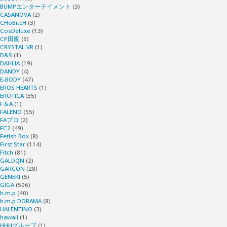
BUMPエンターテイメント
(3)
CASANOVA
(2)
CHoBitcH
(3)
CosDeluxe
(13)
CP田園
(6)
CRYSTAL VR
(1)
D&S
(1)
DAHLIA
(19)
DANDY
(4)
E-BODY
(47)
EROS HEARTS
(1)
EROTICA
(35)
F＆A
(1)
FALENO
(55)
FAプロ
(2)
FC2
(49)
Fetish Box
(8)
First Star
(114)
Fitch
(81)
GALDQN
(2)
GARCON
(28)
GENEKI
(5)
GIGA
(506)
h.m.p
(40)
h.m.p DORAMA
(8)
HALENTINO
(3)
hawaii
(1)
HHHグループ
(1)