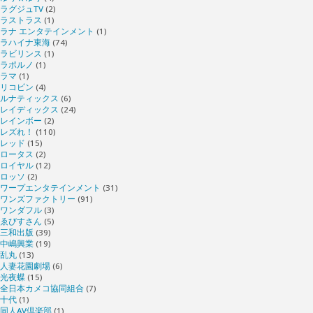
ラグジュTV
(2)
ラストラス
(1)
ラナ エンタテインメント
(1)
ラハイナ東海
(74)
ラビリンス
(1)
ラポルノ
(1)
ラマ
(1)
リコピン
(4)
ルナティックス
(6)
レイディックス
(24)
レインボー
(2)
レズれ！
(110)
レッド
(15)
ロータス
(2)
ロイヤル
(12)
ロッソ
(2)
ワープエンタテインメント
(31)
ワンズファクトリー
(91)
ワンダフル
(3)
ゑびすさん
(5)
三和出版
(39)
中嶋興業
(19)
乱丸
(13)
人妻花園劇場
(6)
光夜蝶
(15)
全日本カメコ協同組合
(7)
十代
(1)
同人AV倶楽部
(1)