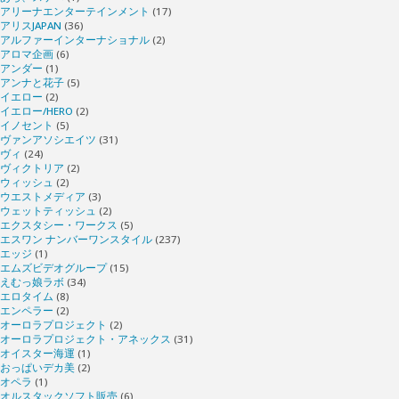
アリーナエンターテインメント
(17)
アリスJAPAN
(36)
アルファーインターナショナル
(2)
アロマ企画
(6)
アンダー
(1)
アンナと花子
(5)
イエロー
(2)
イエロー/HERO
(2)
イノセント
(5)
ヴァンアソシエイツ
(31)
ヴィ
(24)
ヴィクトリア
(2)
ウィッシュ
(2)
ウエストメディア
(3)
ウェットティッシュ
(2)
エクスタシー・ワークス
(5)
エスワン ナンバーワンスタイル
(237)
エッジ
(1)
エムズビデオグループ
(15)
えむっ娘ラボ
(34)
エロタイム
(8)
エンペラー
(2)
オーロラプロジェクト
(2)
オーロラプロジェクト・アネックス
(31)
オイスター海運
(1)
おっぱいデカ美
(2)
オペラ
(1)
オルスタックソフト販売
(6)