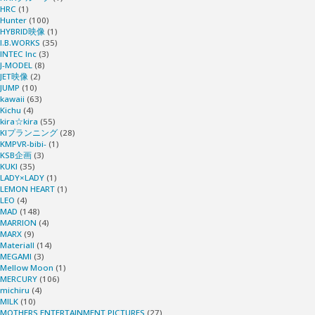
HRC
(1)
Hunter
(100)
HYBRID映像
(1)
I.B.WORKS
(35)
INTEC Inc
(3)
J-MODEL
(8)
JET映像
(2)
JUMP
(10)
kawaii
(63)
Kichu
(4)
kira☆kira
(55)
KIプランニング
(28)
KMPVR-bibi-
(1)
KSB企画
(3)
KUKI
(35)
LADY×LADY
(1)
LEMON HEART
(1)
LEO
(4)
MAD
(148)
MARRION
(4)
MARX
(9)
Materiall
(14)
MEGAMI
(3)
Mellow Moon
(1)
MERCURY
(106)
michiru
(4)
MILK
(10)
MOTHERS ENTERTAINMENT PICTURES
(27)