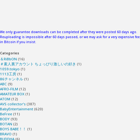
We only guarantee downloads can be completed after they were posted 60 days ago.
Reuploading is impossible after 60 days passed, or we may ask for a very expensive fee
in Bitcoin if you insist.
Categories
＆RiBbON
(16)
＃素人裏アカウント ちょっぴり激しいの好き
(1)
1059.tokyo
(1)
1113工房
(1)
86チャンネル
(1)
ABC
(9)
AFRO-FILM
(12)
AMATEUR BOX
(1)
ATOM
(12)
AVS collector’s
(387)
BabyEntertainment
(620)
BeFree
(11)
BODY
(93)
BOTAN
(2)
BOYS BABE！！
(1)
BRAVO
(1)
BUDDHA
(6)