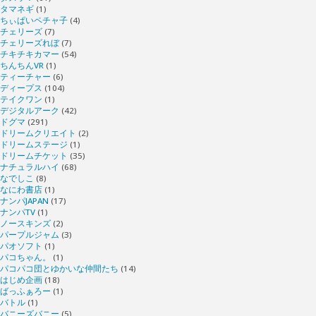
タマネギ
(1)
ちぃぱいペチャ子
(4)
チェリーズ
(7)
チェリーズれぼ
(7)
チキチキカマー
(54)
ちんちんVR
(1)
ティーチャー
(6)
ディープス
(104)
テイクワン
(1)
デジタルアーク
(42)
ドグマ
(291)
ドリームクリエイト
(2)
ドリームステージ
(1)
ドリームチケット
(35)
ナチュラルハイ
(68)
なでしこ
(8)
なにわ書店
(1)
ナンパJAPAN
(17)
ナンパTV
(1)
ノースキンズ
(2)
パープルジャム
(3)
パオソフト
(1)
パコちゃん。
(1)
パコパコ団とゆかいな仲間たち
(14)
はじめ企画
(18)
ばっふぁろー
(1)
バトル
(1)
バニーズバニー
(5)