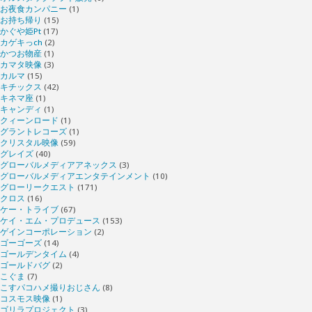
お夜食カンパニー
(1)
お持ち帰り
(15)
かぐや姫Pt
(17)
カゲキっch
(2)
かつお物産
(1)
カマタ映像
(3)
カルマ
(15)
キチックス
(42)
キネマ座
(1)
キャンディ
(1)
クィーンロード
(1)
グラントレコーズ
(1)
クリスタル映像
(59)
グレイズ
(40)
グローバルメディアアネックス
(3)
グローバルメディアエンタテインメント
(10)
グローリークエスト
(171)
クロス
(16)
ケー・トライブ
(67)
ケイ・エム・プロデュース
(153)
ゲインコーポレーション
(2)
ゴーゴーズ
(14)
ゴールデンタイム
(4)
ゴールドバグ
(2)
こぐま
(7)
こすパコハメ撮りおじさん
(8)
コスモス映像
(1)
ゴリラプロジェクト
(3)