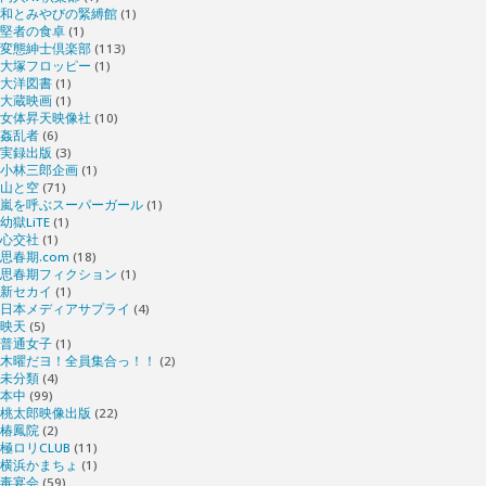
和とみやびの緊縛館
(1)
堅者の食卓
(1)
変態紳士倶楽部
(113)
大塚フロッピー
(1)
大洋図書
(1)
大蔵映画
(1)
女体昇天映像社
(10)
姦乱者
(6)
実録出版
(3)
小林三郎企画
(1)
山と空
(71)
嵐を呼ぶスーパーガール
(1)
幼獄LiTE
(1)
心交社
(1)
思春期.com
(18)
思春期フィクション
(1)
新セカイ
(1)
日本メディアサプライ
(4)
映天
(5)
普通女子
(1)
木曜だヨ！全員集合っ！！
(2)
未分類
(4)
本中
(99)
桃太郎映像出版
(22)
椿鳳院
(2)
極ロリCLUB
(11)
横浜かまちょ
(1)
毒宴会
(59)