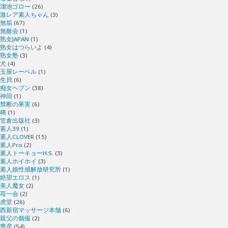
溜池ゴロー
(26)
激レア素人ちゃん
(3)
無垢
(67)
無敵会
(1)
熟女JAPAN
(1)
熟女はつらいよ
(4)
熟女塾
(3)
犬
(4)
玉屋レーベル
(1)
生貝
(6)
痴女ヘブン
(38)
神回
(1)
禁断の果実
(6)
稀
(1)
笠倉出版社
(3)
素人39
(1)
素人CLOVER
(15)
素人Pro
(2)
素人トーキョーH.S.
(3)
素人ホイホイ
(3)
素人娘性感解放研究所
(1)
絶望エロス
(1)
美人魔女
(2)
苺一会
(2)
虎堂
(26)
西新宿マッサージ本舗
(6)
親父の個撮
(2)
豊彦
(54)