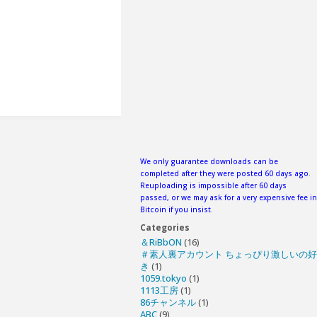
We only guarantee downloads can be
completed after they were posted 60 days ago.
Reuploading is impossible after 60 days
passed, or we may ask for a very expensive fee in
Bitcoin if you insist.
Categories
＆RiBbON
(16)
＃素人裏アカウント ちょっぴり激しいの好
き
(1)
1059.tokyo
(1)
1113工房
(1)
86チャンネル
(1)
ABC
(9)