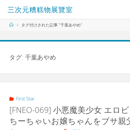
コ
三
次
元
糟
糕
物
展
覽
室
ン
テ
ン
ホ
タグ付けされた記事 "千葉あやめ"
ツ
ー
へ
ム
ス
キ
ッ
タグ:
千葉あやめ
プ
First Star
[FNEO-069] 小悪魔美少女 
ちーちゃいお嬢ちゃんをブサ親