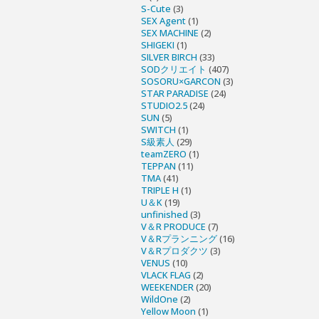
S-Cute
(3)
SEX Agent
(1)
SEX MACHINE
(2)
SHIGEKI
(1)
SILVER BIRCH
(33)
SODクリエイト
(407)
SOSORU×GARCON
(3)
STAR PARADISE
(24)
STUDIO2.5
(24)
SUN
(5)
SWITCH
(1)
S級素人
(29)
teamZERO
(1)
TEPPAN
(11)
TMA
(41)
TRIPLE H
(1)
U＆K
(19)
unfinished
(3)
V＆R PRODUCE
(7)
V＆Rプランニング
(16)
V＆Rプロダクツ
(3)
VENUS
(10)
VLACK FLAG
(2)
WEEKENDER
(20)
WildOne
(2)
Yellow Moon
(1)