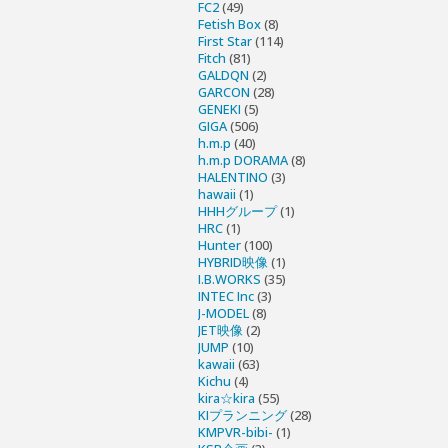
FC2
(49)
Fetish Box
(8)
First Star
(114)
Fitch
(81)
GALDQN
(2)
GARCON
(28)
GENEKI
(5)
GIGA
(506)
h.m.p
(40)
h.m.p DORAMA
(8)
HALENTINO
(3)
hawaii
(1)
HHHグループ
(1)
HRC
(1)
Hunter
(100)
HYBRID映像
(1)
I.B.WORKS
(35)
INTEC Inc
(3)
J-MODEL
(8)
JET映像
(2)
JUMP
(10)
kawaii
(63)
Kichu
(4)
kira☆kira
(55)
KIプランニング
(28)
KMPVR-bibi-
(1)