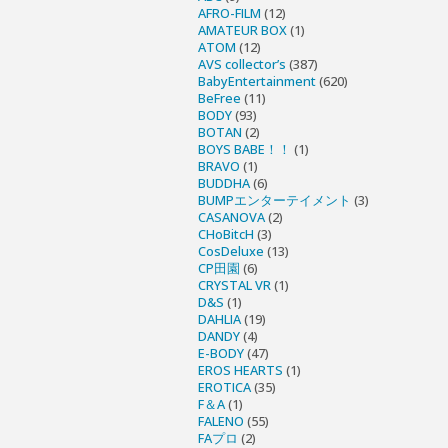
AFRO-FILM
(12)
AMATEUR BOX
(1)
ATOM
(12)
AVS collector’s
(387)
BabyEntertainment
(620)
BeFree
(11)
BODY
(93)
BOTAN
(2)
BOYS BABE！！
(1)
BRAVO
(1)
BUDDHA
(6)
BUMPエンターテイメント
(3)
CASANOVA
(2)
CHoBitcH
(3)
CosDeluxe
(13)
CP田園
(6)
CRYSTAL VR
(1)
D&S
(1)
DAHLIA
(19)
DANDY
(4)
E-BODY
(47)
EROS HEARTS
(1)
EROTICA
(35)
F＆A
(1)
FALENO
(55)
FAプロ
(2)