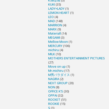
KSB企画
(3)
KUKI
(35)
LADY×LADY
(1)
LEMON HEART
(1)
LEO
(4)
MAD
(148)
MARRION
(4)
MARX
(9)
Materiall
(14)
MEGAMI
(3)
Mellow Moon
(1)
MERCURY
(106)
michiru
(4)
MILK
(10)
MOTHERS ENTERTAINMENT PICTURES
(27)
Move on up
(1)
Mr.michiru
(17)
M男パラダイス
(1)
NAGIRA
(2)
NEXT GROUP
(20)
NON
(8)
OFFICE K’S
(30)
OPPAI
(32)
ROCKET
(51)
ROOKIE
(15)
S
(1)