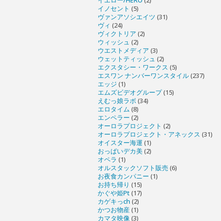
イエロー/HERO
(2)
イノセント
(5)
ヴァンアソシエイツ
(31)
ヴィ
(24)
ヴィクトリア
(2)
ウィッシュ
(2)
ウエストメディア
(3)
ウェットティッシュ
(2)
エクスタシー・ワークス
(5)
エスワン ナンバーワンスタイル
(237)
エッジ
(1)
エムズビデオグループ
(15)
えむっ娘ラボ
(34)
エロタイム
(8)
エンペラー
(2)
オーロラプロジェクト
(2)
オーロラプロジェクト・アネックス
(31)
オイスター海運
(1)
おっぱいデカ美
(2)
オペラ
(1)
オルスタックソフト販売
(6)
お夜食カンパニー
(1)
お持ち帰り
(15)
かぐや姫Pt
(17)
カゲキっch
(2)
かつお物産
(1)
カマタ映像
(3)