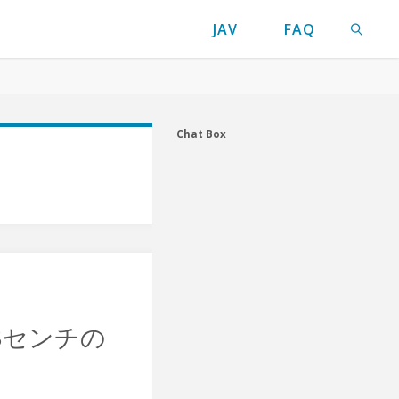
JAV
FAQ
検索
Chat Box
48センチの