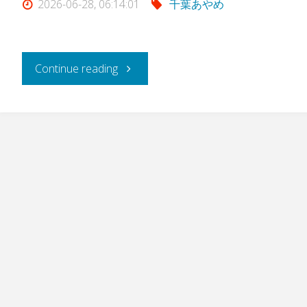
2026-06-28, 06:14:01
千葉あやめ
"
Continue reading
[FNEO-
069]
小
悪
魔
美
少