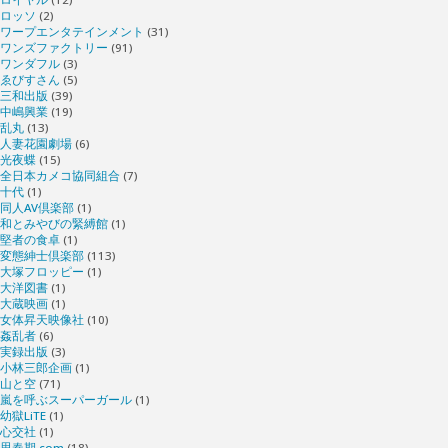
ロッソ
(2)
ワープエンタテインメント
(31)
ワンズファクトリー
(91)
ワンダフル
(3)
ゑびすさん
(5)
三和出版
(39)
中嶋興業
(19)
乱丸
(13)
人妻花園劇場
(6)
光夜蝶
(15)
全日本カメコ協同組合
(7)
十代
(1)
同人AV倶楽部
(1)
和とみやびの緊縛館
(1)
堅者の食卓
(1)
変態紳士倶楽部
(113)
大塚フロッピー
(1)
大洋図書
(1)
大蔵映画
(1)
女体昇天映像社
(10)
姦乱者
(6)
実録出版
(3)
小林三郎企画
(1)
山と空
(71)
嵐を呼ぶスーパーガール
(1)
幼獄LiTE
(1)
心交社
(1)
思春期.com
(18)