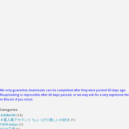
と
純
愛
～
最
愛
の
一
We only guarantee downloads can be completed after they were posted 60 days ago.
Reuploading is impossible after 60 days passed, or we may ask for a very expensive fee
in Bitcoin if you insist.
人
Categories
娘
＆RiBbON
(16)
＃素人裏アカウント ちょっぴり激しいの好き
(1)
1059.tokyo
(1)
が
1113工房
(1)