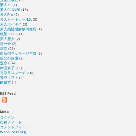
素人39
(1)
素人CLOVER
(15)
素人Pro
(2)
素人トーキョーH.S.
(3)
素人ホイホイ
(3)
素人娘性感解放研究所
(1)
絶望エロス
(1)
美人魔女
(2)
苺一会
(2)
虎堂
(26)
西新宿マッサージ本舗
(6)
親父の個撮
(2)
豊彦
(54)
赤面女子
(11)
電脳ラスプーチン
(8)
青空ソフト
(4)
麒麟堂
(1)
RSS Feed
Meta
ログイン
投稿フィード
コメントフィード
WordPress.org