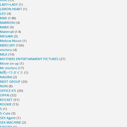
て
LADY×LADY
(1)
LEMON HEART
(1)
や
LEO
(4)
MAD
(148)
MARRION
(4)
り
MARX
(9)
Materiall
(14)
MEGAMI
(3)
た
Mellow Moon
(1)
MERCURY
(106)
い
michiru
(4)
MILK
(10)
MOTHERS ENTERTAINMENT PICTURES
(27)
～
Move on up
(1)
Mr.michiru
(17)
M男パラダイス
(1)
い
NAGIRA
(2)
NEXT GROUP
(20)
お
NON
(8)
OFFICE K’S
(30)
OPPAI
(32)
り"
ROCKET
(51)
ROOKIE
(15)
S
(1)
S-Cute
(3)
SEX Agent
(1)
SEX MACHINE
(2)
SHIGEKI
(1)