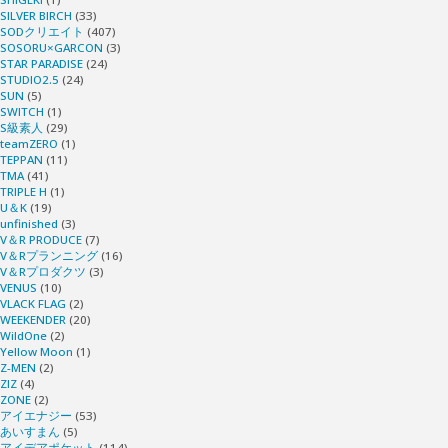
SILVER BIRCH
(33)
SODクリエイト
(407)
SOSORU×GARCON
(3)
STAR PARADISE
(24)
STUDIO2.5
(24)
SUN
(5)
SWITCH
(1)
S級素人
(29)
teamZERO
(1)
TEPPAN
(11)
TMA
(41)
TRIPLE H
(1)
U＆K
(19)
unfinished
(3)
V＆R PRODUCE
(7)
V＆Rプランニング
(16)
V＆Rプロダクツ
(3)
VENUS
(10)
VLACK FLAG
(2)
WEEKENDER
(20)
WildOne
(2)
Yellow Moon
(1)
Z-MEN
(2)
ZIZ
(4)
ZONE
(2)
アイエナジー
(53)
あいすまん
(5)
アイデアポケット
(114)