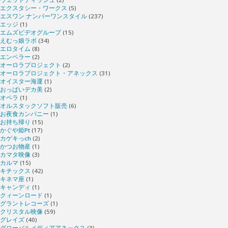
エクスタシー・ワークス
(5)
エスワン ナンバーワンスタイル
(237)
エッジ
(1)
エムズビデオグループ
(15)
えむっ娘ラボ
(34)
エロタイム
(8)
エンペラー
(2)
オーロラプロジェクト
(2)
オーロラプロジェクト・アネックス
(31)
オイスター海運
(1)
おっぱいデカ美
(2)
オペラ
(1)
オルスタックソフト販売
(6)
お夜食カンパニー
(1)
お持ち帰り
(15)
かぐや姫Pt
(17)
カゲキっch
(2)
かつお物産
(1)
カマタ映像
(3)
カルマ
(15)
キチックス
(42)
キネマ座
(1)
キャンディ
(1)
クィーンロード
(1)
グラントレコーズ
(1)
クリスタル映像
(59)
グレイズ
(40)
グローバルメディアアネックス
(3)