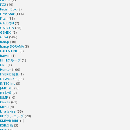
FC2
(49)
れ
Fetish Box
(8)
First Star
(114)
る
Fitch
(81)
GALDQN
(2)
GARCON
(28)
姿
GENEKI
(5)
GIGA
(506)
h.m.p
(40)
を
h.m.p DORAMA
(8)
HALENTINO
(3)
ア
hawaii
(1)
HHHグループ
(1)
HRC
(1)
イ
Hunter
(100)
HYBRID映像
(1)
I.B.WORKS
(35)
ツ
INTEC Inc
(3)
J-MODEL
(8)
に
JET映像
(2)
JUMP
(10)
kawaii
(63)
見
Kichu
(4)
kira☆kira
(55)
KIプランニング
(28)
せ
KMPVR-bibi-
(1)
KSB企画
(3)
KUKI
(35)