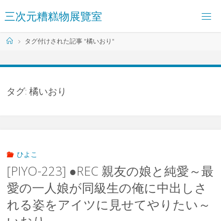
コ
三
次
元
糟
糕
物
展
覽
室
ン
テ
ン
ホ
タグ付けされた記事 "橘いおり"
ツ
ー
へ
ム
ス
キ
ッ
タグ:
橘いおり
プ
ひよこ
[PIYO-223] ●REC 親友の娘と純愛～最
愛の一人娘が同級生の俺に中出しさ
れる姿をアイツに見せてやりたい～