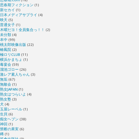
思春期フィクション
(1)
新セカイ
(1)
日本メディアサプライ
(4)
映天
(5)
普通女子
(1)
木曜だヨ！全員集合っ！！
(2)
未分類
(4)
本中
(99)
桃太郎映像出版
(22)
椿鳳院
(2)
極ロリCLUB
(11)
横浜かまちょ
(1)
毒宴会
(59)
溜池ゴロー
(26)
激レア素人ちゃん
(3)
無垢
(67)
無敵会
(1)
熟女JAPAN
(1)
熟女はつらいよ
(4)
熟女塾
(3)
犬
(4)
玉屋レーベル
(1)
生貝
(6)
痴女ヘブン
(38)
神回
(1)
禁断の果実
(6)
稀
(1)
笠倉出版社
(3)