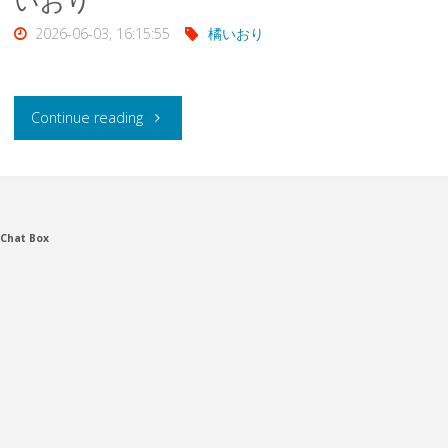
いおり
2026-06-03, 16:15:55
橘いおり
"
Continue reading
[PIYO-
223]
Chat Box
●REC
親
友
の
娘