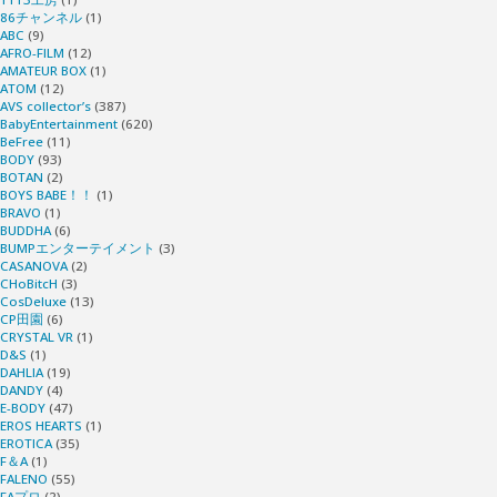
86チャンネル
(1)
ABC
(9)
同
AFRO-FILM
(12)
AMATEUR BOX
(1)
級
ATOM
(12)
AVS collector’s
(387)
BabyEntertainment
(620)
生
BeFree
(11)
BODY
(93)
BOTAN
(2)
の
BOYS BABE！！
(1)
BRAVO
(1)
BUDDHA
(6)
俺
BUMPエンターテイメント
(3)
CASANOVA
(2)
に
CHoBitcH
(3)
CosDeluxe
(13)
CP田園
(6)
中
CRYSTAL VR
(1)
D&S
(1)
DAHLIA
(19)
出
DANDY
(4)
E-BODY
(47)
し
EROS HEARTS
(1)
EROTICA
(35)
F＆A
(1)
さ
FALENO
(55)
FAプロ
(2)