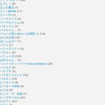
なでしこ
(8)
なにわ書店
(1)
ナンパJAPAN
(17)
ナンパTV
(1)
ノースキンズ
(2)
パープルジャム
(3)
パオソフト
(1)
パコちゃん。
(1)
パコパコ団とゆかいな仲間たち
(14)
はじめ企画
(18)
ばっふぁろー
(1)
バトル
(1)
バニーズバニー
(5)
バビロン
(9)
バミューダ
(123)
はめちゃん。
(1)
ハメドリネットワークSecondEdition
(29)
ハメログ
(3)
ハヤブサ
(2)
パラダイステレビ
(32)
バルタン
(33)
ピーターズ
(8)
ピーターズMAX
(9)
ピエロ
(9)
ビッグ・ザ・肉道
(1)
ビッグモーカル
(61)
ビビアン
(61)
ヒビノ
(7)