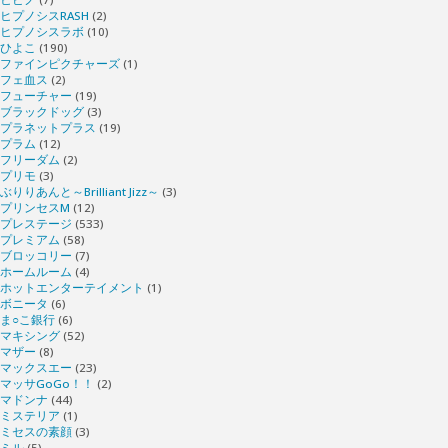
ヒプノシスRASH
(2)
ヒプノシスラボ
(10)
ひよこ
(190)
ファインピクチャーズ
(1)
フェ血ス
(2)
フューチャー
(19)
ブラックドッグ
(3)
プラネットプラス
(19)
プラム
(12)
フリーダム
(2)
プリモ
(3)
ぶりりあんと～Brilliant Jizz～
(3)
プリンセスM
(12)
プレステージ
(533)
プレミアム
(58)
ブロッコリー
(7)
ホームルーム
(4)
ホットエンターテイメント
(1)
ボニータ
(6)
ま○こ銀行
(6)
マキシング
(52)
マザー
(8)
マックスエー
(23)
マッサGoGo！！
(2)
マドンナ
(44)
ミステリア
(1)
ミセスの素顔
(3)
ミル
(5)