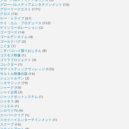
グローバルメディアエンタテインメント
(10)
グローリークエスト
(171)
クロス
(16)
ケー・トライブ
(67)
ケイ・エム・プロデュース
(153)
ゲインコーポレーション
(2)
ゴーゴーズ
(14)
ゴールデンタイム
(4)
ゴールドバグ
(2)
こぐま
(7)
こすパコハメ撮りおじさん
(8)
コスモス映像
(1)
ゴリラプロジェクト
(3)
コレクター
(1)
サディスティックヴィレッジ
(125)
サルトル映像出版
(16)
ジェントルマン
(2)
シネマジック
(79)
シャーク
(19)
シャイ企画
(2)
ジャックポットシステム
(1)
ジャネス
(8)
ジュエル
(1)
シロウトTV
(9)
スーパークリア
(1)
スカイハイエンターテインメント
(1)
スクープ
(16)
スタイルアート
(8)