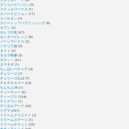
ズッコン/バッコン
(3)
スティルワークス
(1)
スパークビジョン
(11)
スパルタン
(1)
スリートップパブリッシング
(8)
セブン
(2)
セレブの友
(67)
センタービレッジ
(8)
ゾーンワークス
(2)
ゾクゾク娘
(3)
タイト
(2)
タカラ映像
(5)
ダスッ！
(61)
タマネギ
(1)
ちぃぱいペチャ子
(4)
チェリーズ
(7)
チェリーズれぼ
(7)
チキチキカマー
(54)
ちんちんVR
(1)
ティーチャー
(6)
ディープス
(104)
テイクワン
(1)
デジタルアーク
(42)
ドグマ
(291)
ドリームクリエイト
(2)
ドリームステージ
(1)
ドリームチケット
(35)
ナチュラルハイ
(68)