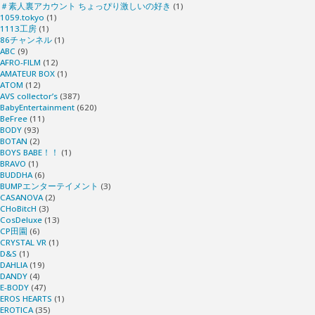
＃素人裏アカウント ちょっぴり激しいの好き
(1)
1059.tokyo
(1)
1113工房
(1)
86チャンネル
(1)
ABC
(9)
AFRO-FILM
(12)
AMATEUR BOX
(1)
ATOM
(12)
AVS collector’s
(387)
BabyEntertainment
(620)
BeFree
(11)
BODY
(93)
BOTAN
(2)
BOYS BABE！！
(1)
BRAVO
(1)
BUDDHA
(6)
BUMPエンターテイメント
(3)
CASANOVA
(2)
CHoBitcH
(3)
CosDeluxe
(13)
CP田園
(6)
CRYSTAL VR
(1)
D&S
(1)
DAHLIA
(19)
DANDY
(4)
E-BODY
(47)
EROS HEARTS
(1)
EROTICA
(35)