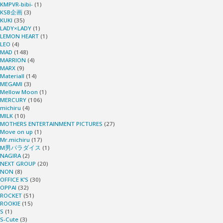
KMPVR-bibi-
(1)
KSB企画
(3)
KUKI
(35)
LADY×LADY
(1)
LEMON HEART
(1)
LEO
(4)
MAD
(148)
MARRION
(4)
MARX
(9)
Materiall
(14)
MEGAMI
(3)
Mellow Moon
(1)
MERCURY
(106)
michiru
(4)
MILK
(10)
MOTHERS ENTERTAINMENT PICTURES
(27)
Move on up
(1)
Mr.michiru
(17)
M男パラダイス
(1)
NAGIRA
(2)
NEXT GROUP
(20)
NON
(8)
OFFICE K’S
(30)
OPPAI
(32)
ROCKET
(51)
ROOKIE
(15)
S
(1)
S-Cute
(3)