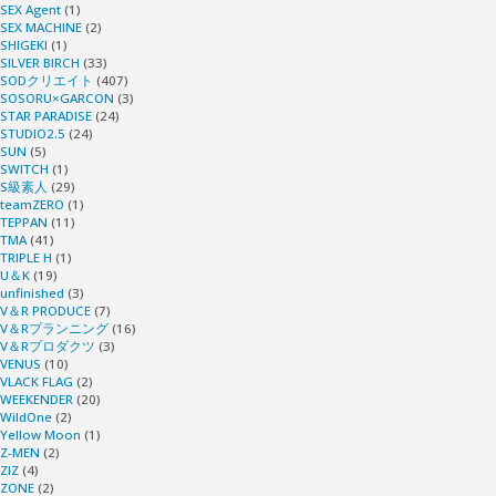
SEX Agent
(1)
SEX MACHINE
(2)
SHIGEKI
(1)
SILVER BIRCH
(33)
SODクリエイト
(407)
SOSORU×GARCON
(3)
STAR PARADISE
(24)
STUDIO2.5
(24)
SUN
(5)
SWITCH
(1)
S級素人
(29)
teamZERO
(1)
TEPPAN
(11)
TMA
(41)
TRIPLE H
(1)
U＆K
(19)
unfinished
(3)
V＆R PRODUCE
(7)
V＆Rプランニング
(16)
V＆Rプロダクツ
(3)
VENUS
(10)
VLACK FLAG
(2)
WEEKENDER
(20)
WildOne
(2)
Yellow Moon
(1)
Z-MEN
(2)
ZIZ
(4)
ZONE
(2)