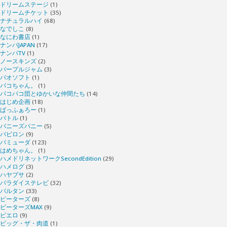
ドリームステージ
(1)
ドリームチケット
(35)
ナチュラルハイ
(68)
なでしこ
(8)
なにわ書店
(1)
ナンパJAPAN
(17)
ナンパTV
(1)
ノースキンズ
(2)
パープルジャム
(3)
パオソフト
(1)
パコちゃん。
(1)
パコパコ団とゆかいな仲間たち
(14)
はじめ企画
(18)
ばっふぁろー
(1)
バトル
(1)
バニーズバニー
(5)
バビロン
(9)
バミューダ
(123)
はめちゃん。
(1)
ハメドリネットワークSecondEdition
(29)
ハメログ
(3)
ハヤブサ
(2)
パラダイステレビ
(32)
バルタン
(33)
ピーターズ
(8)
ピーターズMAX
(9)
ピエロ
(9)
ビッグ・ザ・肉道
(1)