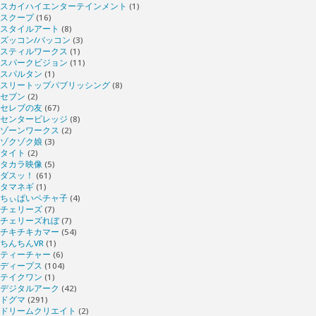
スカイハイエンターテインメント
(1)
スクープ
(16)
スタイルアート
(8)
ズッコン/バッコン
(3)
スティルワークス
(1)
スパークビジョン
(11)
スパルタン
(1)
スリートップパブリッシング
(8)
セブン
(2)
セレブの友
(67)
センタービレッジ
(8)
ゾーンワークス
(2)
ゾクゾク娘
(3)
タイト
(2)
タカラ映像
(5)
ダスッ！
(61)
タマネギ
(1)
ちぃぱいペチャ子
(4)
チェリーズ
(7)
チェリーズれぼ
(7)
チキチキカマー
(54)
ちんちんVR
(1)
ティーチャー
(6)
ディープス
(104)
テイクワン
(1)
デジタルアーク
(42)
ドグマ
(291)
ドリームクリエイト
(2)