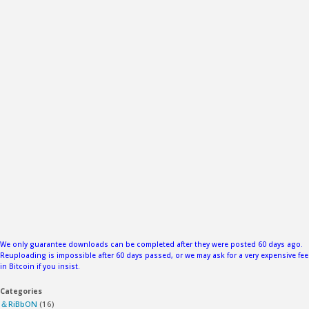
We only guarantee downloads can be completed after they were posted 60 days ago.
Reuploading is impossible after 60 days passed, or we may ask for a very expensive fee
in Bitcoin if you insist.
Categories
＆RiBbON
(16)