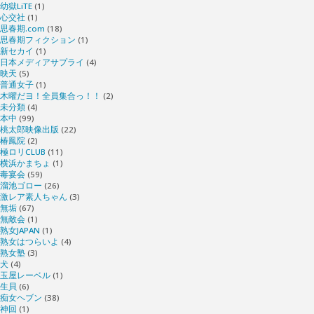
幼獄LiTE
(1)
心交社
(1)
思春期.com
(18)
思春期フィクション
(1)
新セカイ
(1)
日本メディアサプライ
(4)
映天
(5)
普通女子
(1)
木曜だヨ！全員集合っ！！
(2)
未分類
(4)
本中
(99)
桃太郎映像出版
(22)
椿鳳院
(2)
極ロリCLUB
(11)
横浜かまちょ
(1)
毒宴会
(59)
溜池ゴロー
(26)
激レア素人ちゃん
(3)
無垢
(67)
無敵会
(1)
熟女JAPAN
(1)
熟女はつらいよ
(4)
熟女塾
(3)
犬
(4)
玉屋レーベル
(1)
生貝
(6)
痴女ヘブン
(38)
神回
(1)