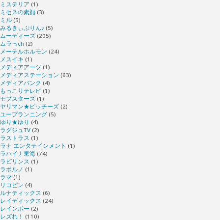
ミステリア
(1)
ミセスの素顔
(3)
ミル
(5)
みるきぃぷりん♪
(5)
ムーディーズ
(205)
ムラっch
(2)
メーテルホルモン
(24)
メスイキ
(1)
メディアアーツ
(1)
メディアステーション
(63)
メディアバンク
(4)
もっこりテレビ
(1)
モブスターズ
(1)
ヤリマン★ビッチーズ
(2)
ユープランニング
(5)
ゆり★ゆり
(4)
ラグジュTV
(2)
ラストラス
(1)
ラナ エンタテインメント
(1)
ラハイナ東海
(74)
ラビリンス
(1)
ラポルノ
(1)
ラマ
(1)
リコピン
(4)
ルナティックス
(6)
レイディックス
(24)
レインボー
(2)
レズれ！
(110)