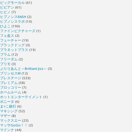
ビッグモーカル
(61)
ビビアン
(61)
ヒビノ
(7)
ヒプノシスRASH
(2)
ヒプノシスラボ
(10)
ひよこ
(190)
ファインピクチャーズ
(1)
フェ血ス
(2)
フューチャー
(19)
ブラックドッグ
(3)
プラネットプラス
(19)
プラム
(12)
フリーダム
(2)
プリモ
(3)
ぶりりあんと～Brilliant Jizz～
(3)
プリンセスM
(12)
プレステージ
(533)
プレミアム
(58)
ブロッコリー
(7)
ホームルーム
(4)
ホットエンターテイメント
(1)
ボニータ
(6)
ま○こ銀行
(6)
マキシング
(52)
マザー
(8)
マックスエー
(23)
マッサGoGo！！
(2)
マドンナ
(44)