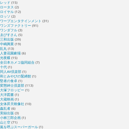
レッド
(15)
ロータス
(2)
ロイヤル
(12)
ロッソ
(2)
ワープエンタテインメント
(31)
ワンズファクトリー
(91)
ワンダフル
(3)
ゑびすさん
(5)
三和出版
(39)
中嶋興業
(19)
乱丸
(13)
人妻花園劇場
(6)
光夜蝶
(15)
全日本カメコ協同組合
(7)
十代
(1)
同人AV倶楽部
(1)
和とみやびの緊縛館
(1)
堅者の食卓
(1)
変態紳士倶楽部
(113)
大塚フロッピー
(1)
大洋図書
(1)
大蔵映画
(1)
女体昇天映像社
(10)
姦乱者
(6)
実録出版
(3)
小林三郎企画
(1)
山と空
(71)
嵐を呼ぶスーパーガール
(1)