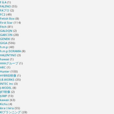
F＆A
(1)
FALENO
(55)
FAプロ
(2)
FC2
(49)
Fetish Box
(8)
First Star
(114)
Fitch
(81)
GALDQN
(2)
GARCON
(28)
GENEKI
(5)
GIGA
(506)
h.m.p
(40)
h.m.p DORAMA
(8)
HALENTINO
(3)
hawaii
(1)
HHHグループ
(1)
HRC
(1)
Hunter
(100)
HYBRID映像
(1)
I.B.WORKS
(35)
INTEC Inc
(3)
J-MODEL
(8)
JET映像
(2)
JUMP
(10)
kawaii
(63)
Kichu
(4)
kira☆kira
(55)
KIプランニング
(28)