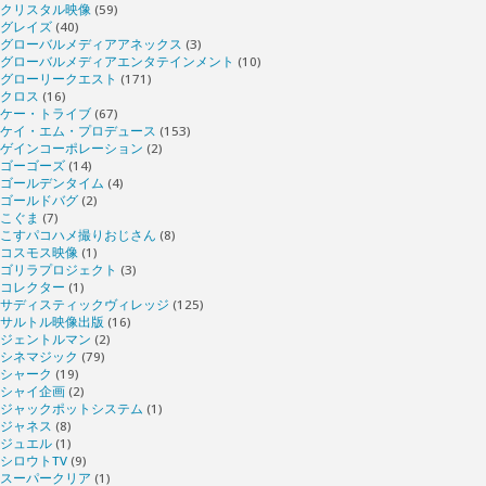
クリスタル映像
(59)
グレイズ
(40)
グローバルメディアアネックス
(3)
グローバルメディアエンタテインメント
(10)
グローリークエスト
(171)
クロス
(16)
ケー・トライブ
(67)
ケイ・エム・プロデュース
(153)
ゲインコーポレーション
(2)
ゴーゴーズ
(14)
ゴールデンタイム
(4)
ゴールドバグ
(2)
こぐま
(7)
こすパコハメ撮りおじさん
(8)
コスモス映像
(1)
ゴリラプロジェクト
(3)
コレクター
(1)
サディスティックヴィレッジ
(125)
サルトル映像出版
(16)
ジェントルマン
(2)
シネマジック
(79)
シャーク
(19)
シャイ企画
(2)
ジャックポットシステム
(1)
ジャネス
(8)
ジュエル
(1)
シロウトTV
(9)
スーパークリア
(1)