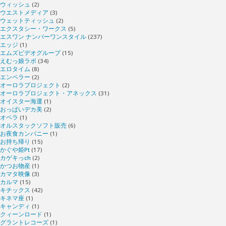
ウィッシュ
(2)
ウエストメディア
(3)
ウェットティッシュ
(2)
エクスタシー・ワークス
(5)
エスワン ナンバーワンスタイル
(237)
エッジ
(1)
エムズビデオグループ
(15)
えむっ娘ラボ
(34)
エロタイム
(8)
エンペラー
(2)
オーロラプロジェクト
(2)
オーロラプロジェクト・アネックス
(31)
オイスター海運
(1)
おっぱいデカ美
(2)
オペラ
(1)
オルスタックソフト販売
(6)
お夜食カンパニー
(1)
お持ち帰り
(15)
かぐや姫Pt
(17)
カゲキっch
(2)
かつお物産
(1)
カマタ映像
(3)
カルマ
(15)
キチックス
(42)
キネマ座
(1)
キャンディ
(1)
クィーンロード
(1)
グラントレコーズ
(1)