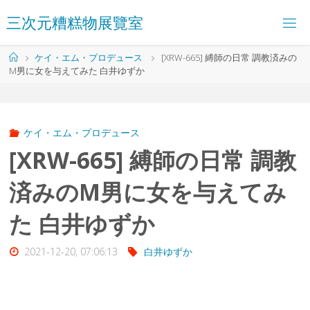
コ
三
次
元
糟
糕
物
展
覽
室
ン
テ
ン
ホ
ケイ・エム・プロデュース
[XRW-665] 縛師の日常 調教済みの
ツ
ー
M男に女を与えてみた 白井ゆずか
へ
ム
ス
キ
ッ
プ
ケイ・エム・プロデュース
[XRW-665] 縛師の日常 調教
済みのM男に女を与えてみ
た 白井ゆずか
2021-12-20, 07:06:13
白井ゆずか