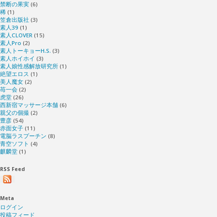
禁断の果実
(6)
稀
(1)
笠倉出版社
(3)
素人39
(1)
素人CLOVER
(15)
素人Pro
(2)
素人トーキョーH.S.
(3)
素人ホイホイ
(3)
素人娘性感解放研究所
(1)
絶望エロス
(1)
美人魔女
(2)
苺一会
(2)
虎堂
(26)
西新宿マッサージ本舗
(6)
親父の個撮
(2)
豊彦
(54)
赤面女子
(11)
電脳ラスプーチン
(8)
青空ソフト
(4)
麒麟堂
(1)
RSS Feed
Meta
ログイン
投稿フィード